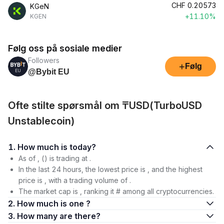
CHF
0.20573
KGeN
+11.10%
KGEN
Følg oss på sosiale medier
Followers
+
Følg
@Bybit EU
Ofte stilte spørsmål om ₸USD(TurboUSD
Unstablecoin)
1. How much is today?
As of , () is trading at .
In the last 24 hours, the lowest price is , and the highest
price is , with a trading volume of .
The market cap is , ranking it # among all cryptocurrencies.
2. How much is one ?
3. How many are there?