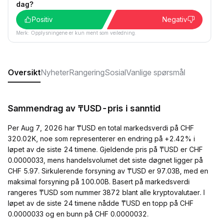
dag?
Positiv
Negativ
Merk: Opplysningene er kun ment som veiledning.
Oversikt
Nyheter
Rangering
Sosial
Vanlige spørsmål
Sammendrag av ₸USD-pris i sanntid
Per Aug 7, 2026 har ₸USD en total markedsverdi på CHF
320.02K, noe som representerer en endring på +2.42% i
løpet av de siste 24 timene. Gjeldende pris på ₸USD er CHF
0.0000033, mens handelsvolumet det siste døgnet ligger på
CHF 5.97. Sirkulerende forsyning av ₸USD er 97.03B, med en
maksimal forsyning på 100.00B. Basert på markedsverdi
rangeres ₸USD som nummer 3872 blant alle kryptovalutaer. I
løpet av de siste 24 timene nådde ₸USD en topp på CHF
0.0000033 og en bunn på CHF 0.0000032.