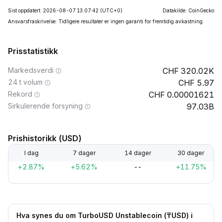
Sist oppdatert: 2026-08-07 13:07:42
(UTC+0)
Datakilde: CoinGecko
Ansvarsfraskrivelse: Tidligere resultater er ingen garanti for fremtidig avkastning.
Prisstatistikk
Markedsverdi
320.02K
24 t volum
5.97
Rekord
0.00001621
Sirkulerende forsyning
97.03B
Prishistorikk (USD)
I dag
7 dager
14 dager
30 dager
+2.87%
+5.62%
--
+11.75%
Hva synes du om TurboUSD Unstablecoin (₸USD) i