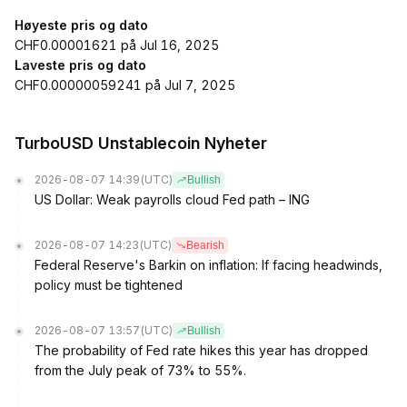
Høyeste pris og dato
CHF0.00001621 på Jul 16, 2025
Laveste pris og dato
CHF0.00000059241 på Jul 7, 2025
TurboUSD Unstablecoin Nyheter
2026-08-07 14:39
(UTC)
Bullish
US Dollar: Weak payrolls cloud Fed path – ING
2026-08-07 14:23
(UTC)
Bearish
Federal Reserve's Barkin on inflation: If facing headwinds,
policy must be tightened
2026-08-07 13:57
(UTC)
Bullish
The probability of Fed rate hikes this year has dropped
from the July peak of 73% to 55%.