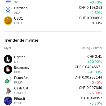
+0.70%
SOL
CHF
0.198253
Cardano
+1.50%
ADA
CHF
0.999693
USD1
0.00%
USD1
Trendende mynter
Mynt
Pris og 24 timer
CHF
2.41
Lighter
+10.00%
LIT
CHF
0.04946671
Biconomy
+41.30%
BICO
CHF
0.00232144
Pump.fun
-0.40%
PUMP
CHF
0.097649
Cash Cat
-26.00%
CASHCAT
CHF
0.380357
Ether.fi
+5.20%
ETHFI