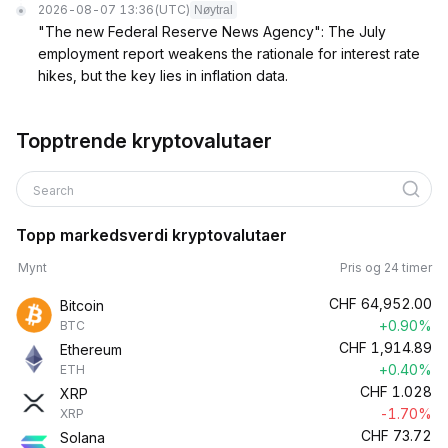
2026-08-07 13:36
(UTC)
Nøytral
"The new Federal Reserve News Agency": The July
employment report weakens the rationale for interest rate
hikes, but the key lies in inflation data.
Topptrende kryptovalutaer
Search
Topp markedsverdi kryptovalutaer
Mynt
Pris og 24 timer
CHF
64,952.00
Bitcoin
+0.90%
BTC
CHF
1,914.89
Ethereum
+0.40%
ETH
CHF
1.028
XRP
-1.70%
XRP
CHF
73.72
Solana