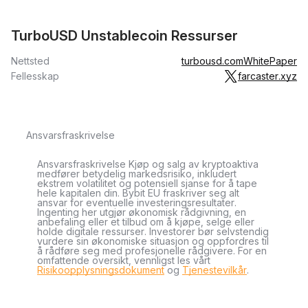
TurboUSD Unstablecoin Ressurser
Nettsted
turbousd.com
WhitePaper
Fellesskap
farcaster.xyz
Ansvarsfraskrivelse
Ansvarsfraskrivelse Kjøp og salg av kryptoaktiva
medfører betydelig markedsrisiko, inkludert
ekstrem volatilitet og potensiell sjanse for å tape
hele kapitalen din. Bybit EU fraskriver seg alt
ansvar for eventuelle investeringsresultater.
Ingenting her utgjør økonomisk rådgivning, en
anbefaling eller et tilbud om å kjøpe, selge eller
holde digitale ressurser. Investorer bør selvstendig
vurdere sin økonomiske situasjon og oppfordres til
å rådføre seg med profesjonelle rådgivere. For en
omfattende oversikt, vennligst les vårt
Risikoopplysningsdokument
og
Tjenestevilkår
.