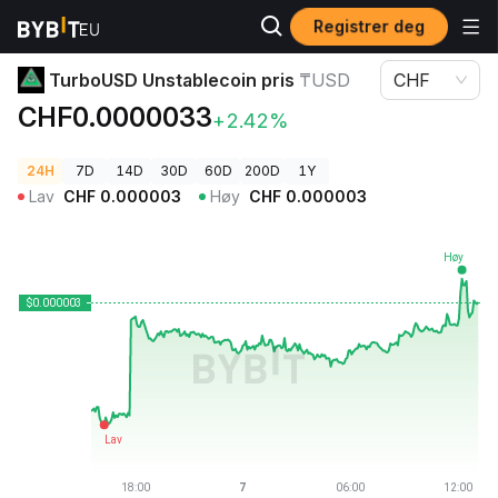
Registrer deg
Kryptopriser
TurboUSD Unstablecoin pris ₸USD
TurboUSD Unstablecoin pris
₸USD
CHF
CHF0.0000033
+2.42%
24H
7D
14D
30D
60D
200D
1Y
Lav
CHF
0.000003
Høy
CHF
0.000003