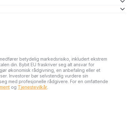
medfører betydelig markedsrisiko, inkludert ekstrem
talen din. Bybit EU fraskriver seg alt ansvar for
tgjør økonomisk rådgivning, en anbefaling eller et
rser. Investorer bør selvstendig vurdere sin
 seg med profesjonelle rådgivere. For en omfattende
ument
og
Tjenestevilkår
.