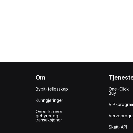
Om
Tjenest
Bybit-fellesskap
One-Click
Buy
Kunngjøringer
VIP-progra
Oversikt over
gebyrer og
Verveprogr
transaksjoner
Skatt-API