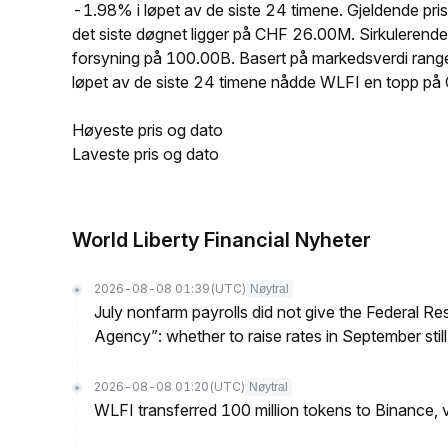
-1.98% i løpet av de siste 24 timene. Gjeldende 
det siste døgnet ligger på CHF 26.00M. Sirkuleren
forsyning på 100.00B. Basert på markedsverdi range
løpet av de siste 24 timene nådde WLFI en topp
Høyeste pris og dato
Laveste pris og dato
World Liberty Financial Nyheter
2026-08-08 01:39
(UTC)
Nøytral
July nonfarm payrolls did not give the Federal 
Agency”: whether to raise rates in September still
2026-08-08 01:20
(UTC)
Nøytral
WLFI transferred 100 million tokens to Binance, v