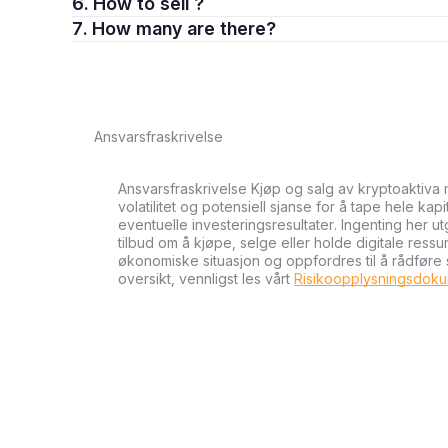
6. How to sell ?
7. How many are there?
Ansvarsfraskrivelse
Ansvarsfraskrivelse Kjøp og salg av kryptoaktiva 
volatilitet og potensiell sjanse for å tape hele kapi
eventuelle investeringsresultater. Ingenting her u
tilbud om å kjøpe, selge eller holde digitale ressu
økonomiske situasjon og oppfordres til å rådføre
oversikt, vennligst les vårt
Risikoopplysningsdok