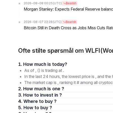
2026-08-08 00:25
(UTC)
Bearish
Morgan Stanley: Expects Federal Reserve balance 
2026-08-07 23:28
(UTC)
Bearish
Bitcoin Still in Death Cross as Jobs Miss Cuts R
Ofte stilte spørsmål om WLFI(Worl
1. How much is today?
As of , () is trading at .
In the last 24 hours, the lowest price is , and the 
The market cap is , ranking it # among all cryptoc
2. How much is one ?
3. How to invest in ?
4. Where to buy ?
5. How to buy ?