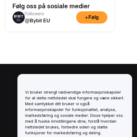
Følg oss på sosiale medier
Followers
+
Følg
@Bybit EU
Juridisk
Retningslinjer for
Vi bruker strengt nødvendige informasjonskapsler
interessekonflikter
for at dette nettstedet skal fungere og være sikkert.
Med samtykket ditt bruker vi også
Sammendrag av retningslinjene for
informasjonskapsler for funksjonalitet, analyse,
oppbevaring og administrasjon
markedsføring og sosiale medier. Disse hjelper oss
med å huske innstillingene dine, forstå hvordan
ESG-informasjon
nettstedet brukes, forbedre siden og støtte
funksjoner for markedsføring og deling.
Crypto-Asset White Papers