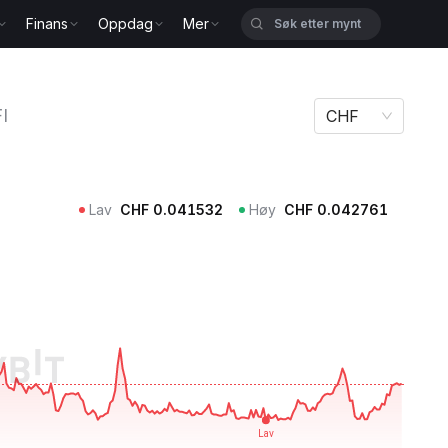
Finans
Oppdag
Mer
I
CHF
Lav
CHF
0.041532
Høy
CHF
0.042761