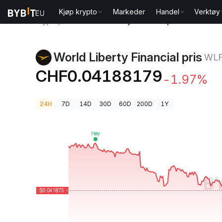
Kjøp krypto
Markeder
Handel
Verktøy
Kryptopriser
World Liberty Financial pris WLFI
World Liberty Financial pris
WLF
CHF0.04188179
-1.97%
24H
7D
14D
30D
60D
200D
1Y