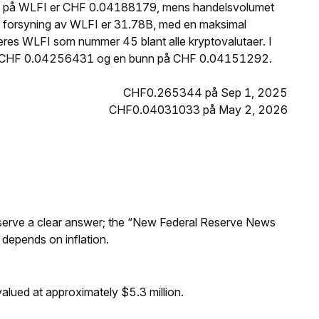
pris på WLFI er CHF 0.04188179, mens handelsvolumet
de forsyning av WLFI er 31.78B, med en maksimal
res WLFI som nummer 45 blant alle kryptovalutaer. I
 på CHF 0.04256431 og en bunn på CHF 0.04151292.
CHF0.265344 på Sep 1, 2025
CHF0.04031033 på May 2, 2026
Reserve a clear answer; the “New Federal Reserve News
 depends on inflation.
alued at approximately $5.3 million.