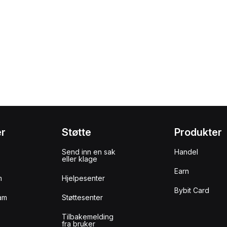
er
Støtte
Produkter
Send inn en sak
Handel
eller klage
Earn
m
Hjelpesenter
Bybit Card
am
Støttesenter
Tilbakemelding
fra bruker