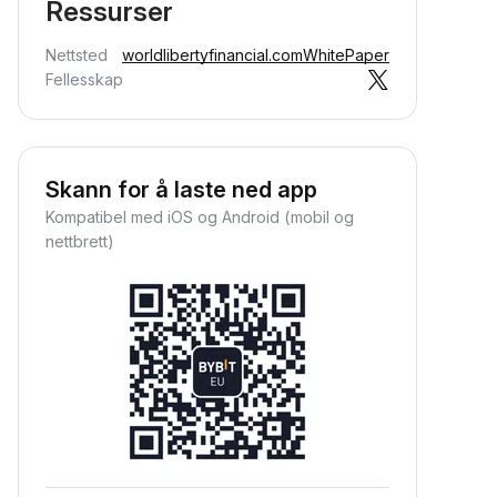
Ressurser
Nettsted
worldlibertyfinancial.com
WhitePaper
Fellesskap
Skann for å laste ned app
Kompatibel med iOS og Android (mobil og
nettbrett)