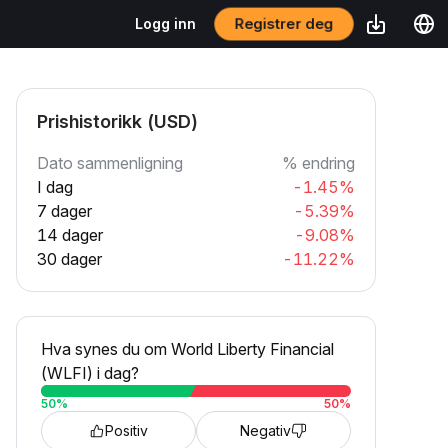
Registrer deg
Logg inn
Prishistorikk (USD)
Dato sammenligning
% endring
I dag
-1.45%
7 dager
-5.39%
14 dager
-9.08%
30 dager
-11.22%
Hva synes du om World Liberty Financial
(WLFI) i dag?
50
%
50
%
Positiv
Negativ