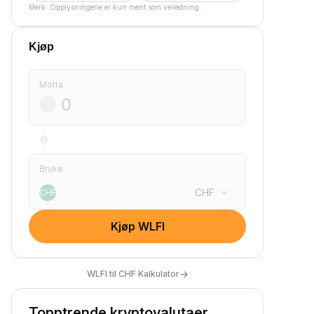
Merk: Opplysningene er kun ment som veiledning.
Kjøp
Motta
Bruke
CHF
CHF
Kjøp WLFI
→
WLFI til CHF Kalkulator
Topptrende kryptovalutaer