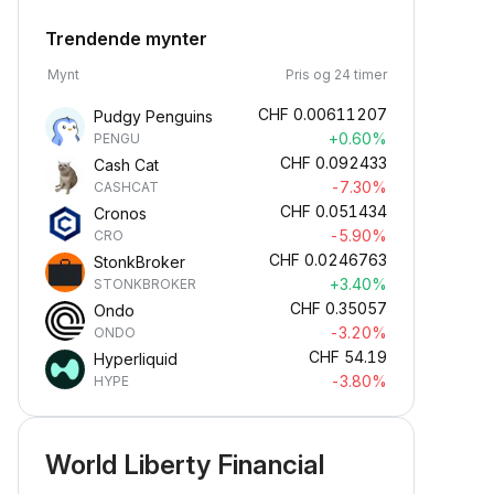
Trendende mynter
Mynt
Pris og 24 timer
CHF
0.00611207
Pudgy Penguins
+0.60%
PENGU
CHF
0.092433
Cash Cat
-7.30%
CASHCAT
CHF
0.051434
Cronos
-5.90%
CRO
CHF
0.0246763
StonkBroker
+3.40%
STONKBROKER
CHF
0.35057
Ondo
-3.20%
ONDO
CHF
54.19
Hyperliquid
-3.80%
HYPE
World Liberty Financial