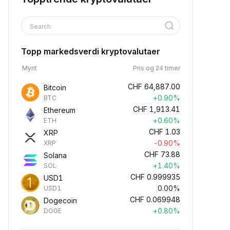
Search
Topp markedsverdi kryptovalutaer
Mynt
Pris og 24 timer
CHF
64,887.00
Bitcoin
+0.90%
BTC
CHF
1,913.41
Ethereum
+0.60%
ETH
CHF
1.03
XRP
-0.90%
XRP
CHF
73.88
Solana
+1.40%
SOL
CHF
0.999935
USD1
0.00%
USD1
CHF
0.069948
Dogecoin
+0.80%
DOGE