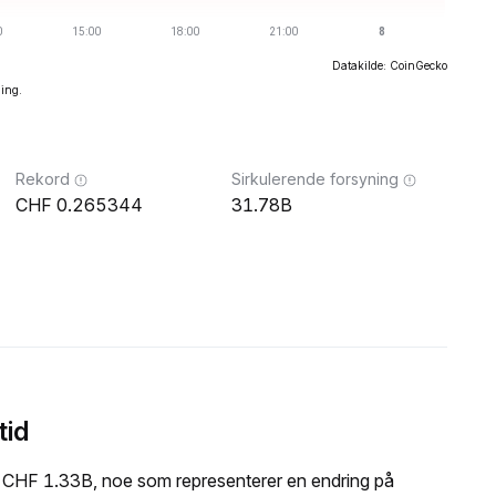
Datakilde: CoinGecko
ning.
Rekord
Sirkulerende forsyning
0.265344
31.78B
tid
 CHF 1.33B, noe som representerer en endring på