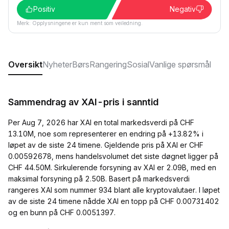
Positiv
Negativ
Merk: Opplysningene er kun ment som veiledning.
Oversikt
Nyheter
Børs
Rangering
Sosial
Vanlige spørsmål
Sammendrag av XAI-pris i sanntid
Per Aug 7, 2026 har XAI en total markedsverdi på CHF
13.10M, noe som representerer en endring på +13.82% i
løpet av de siste 24 timene. Gjeldende pris på XAI er CHF
0.00592678, mens handelsvolumet det siste døgnet ligger på
CHF 44.50M. Sirkulerende forsyning av XAI er 2.09B, med en
maksimal forsyning på 2.50B. Basert på markedsverdi
rangeres XAI som nummer 934 blant alle kryptovalutaer. I løpet
av de siste 24 timene nådde XAI en topp på CHF 0.00731402
og en bunn på CHF 0.0051397.