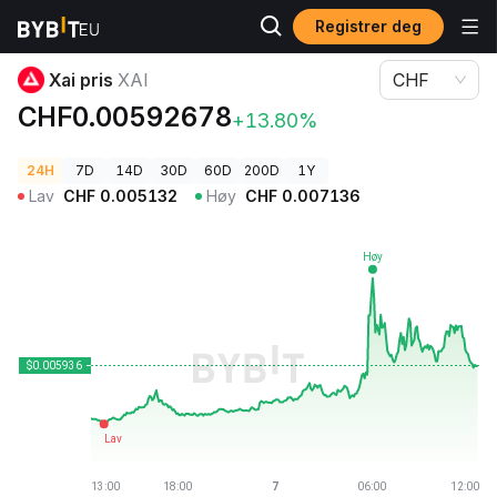
Registrer deg
Kryptopriser
Xai pris XAI
Xai pris
XAI
CHF
CHF0.00592678
+13.80%
24H
7D
14D
30D
60D
200D
1Y
Lav
CHF
0.005132
Høy
CHF
0.007136