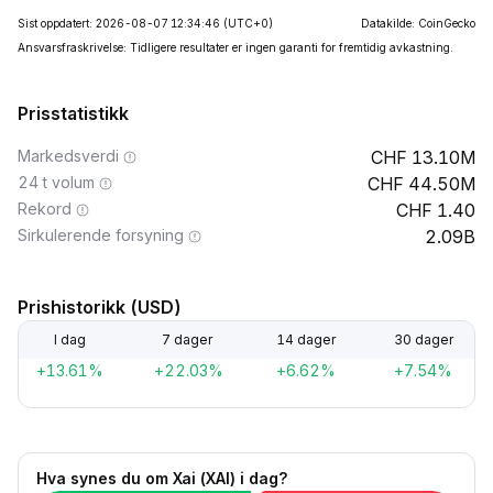
Sist oppdatert: 2026-08-07 12:34:46
(UTC+0)
Datakilde: CoinGecko
Ansvarsfraskrivelse: Tidligere resultater er ingen garanti for fremtidig avkastning.
Prisstatistikk
Markedsverdi
13.10M
24 t volum
44.50M
Rekord
1.40
Sirkulerende forsyning
2.09B
Prishistorikk (USD)
I dag
7 dager
14 dager
30 dager
+13.61%
+22.03%
+6.62%
+7.54%
Hva synes du om Xai (XAI) i dag?