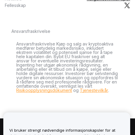
Fellesskap
Ansvarsfraskrivelse
Ansvarsfraskrivelse Kjøp og salg av kryptoaktiva
medfører betydelig markedsrisiko, inkludert
ekstrem volatilitet og potensiell sjanse for å tape
hele kapitalen din. Bybit EU fraskriver seg alt
ansvar for eventuelle investeringsresultater.
Ingenting her utgjør økonomisk rådgivning, en
anbefaling eller et tilbud om å kjøpe, selge eller
holde digitale ressurser. Investorer bør selvstendig
vurdere sin økonomiske situasjon og oppfordres til
å rådføre seg med profesjonelle rådgivere. For en
omfattende oversikt, vennligst les vårt
Risikoopplysningsdokument
og
Tjenestevilkår
.
Vi bruker strengt nødvendige informasjonskapsler for at
Om