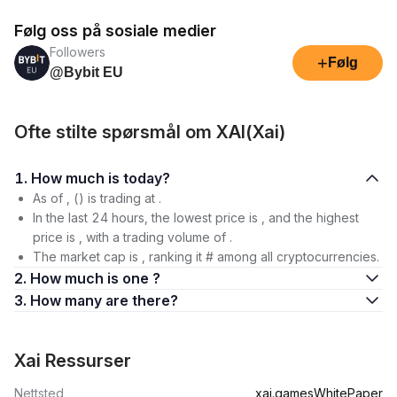
Følg oss på sosiale medier
Followers
+
Følg
@Bybit EU
Ofte stilte spørsmål om XAI(Xai)
1. How much is today?
As of , () is trading at .
In the last 24 hours, the lowest price is , and the highest
price is , with a trading volume of .
The market cap is , ranking it # among all cryptocurrencies.
2. How much is one ?
3. How many are there?
Xai Ressurser
Nettsted
xai.games
WhitePaper