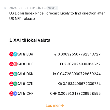
2026-08-07 11:41
(UTC)
Nøytral
US Dollar Index Price Forecast: Likely to find direction after
US NFP release
1 XAI til lokal valuta
XAI til EUR
€ 0.006325507782843727
XAI til HUF
Ft 2.302024030384822
XAI til DKK
kr 0.047288099728859244
XAI til CZK
Kč 0.1534406672309734
XAI til CHF
CHF 0.005912133239928595
Les mer