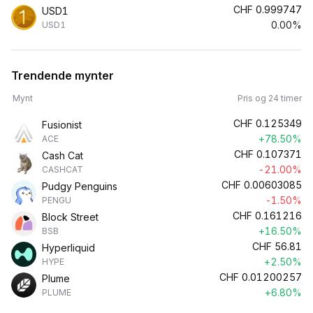
CHF
0.999747
USD1
0.00%
USD1
Trendende mynter
Mynt
Pris og 24 timer
CHF
0.125349
Fusionist
+78.50%
ACE
CHF
0.107371
Cash Cat
-21.00%
CASHCAT
CHF
0.00603085
Pudgy Penguins
-1.50%
PENGU
CHF
0.161216
Block Street
+16.50%
BSB
CHF
56.81
Hyperliquid
+2.50%
HYPE
CHF
0.01200257
Plume
+6.80%
PLUME