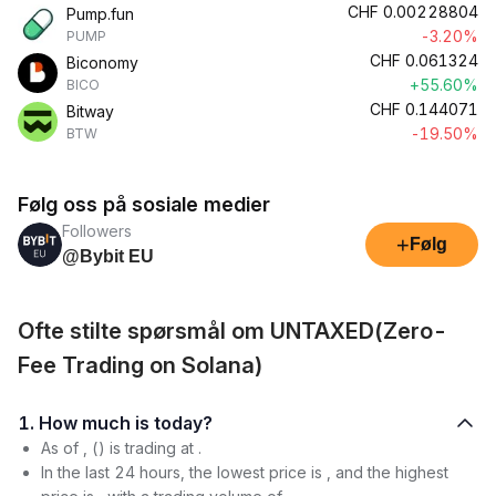
CHF
0.00228804
Pump.fun
-3.20%
PUMP
CHF
0.061324
Biconomy
+55.60%
BICO
CHF
0.144071
Bitway
-19.50%
BTW
Følg oss på sosiale medier
Followers
+
Følg
@Bybit EU
Ofte stilte spørsmål om UNTAXED(Zero-
Fee Trading on Solana)
1. How much is today?
As of , () is trading at .
In the last 24 hours, the lowest price is , and the highest