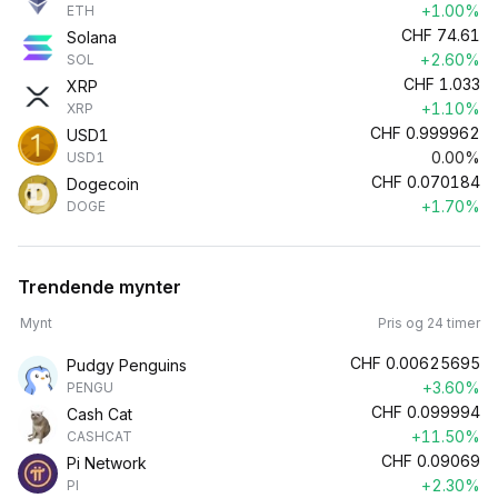
+1.00%
ETH
CHF
74.61
Solana
+2.60%
SOL
CHF
1.033
XRP
+1.10%
XRP
CHF
0.999962
USD1
0.00%
USD1
CHF
0.070184
Dogecoin
+1.70%
DOGE
Trendende mynter
Mynt
Pris og 24 timer
CHF
0.00625695
Pudgy Penguins
+3.60%
PENGU
CHF
0.099994
Cash Cat
+11.50%
CASHCAT
CHF
0.09069
Pi Network
+2.30%
PI