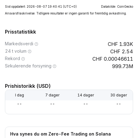
Sist oppdatert: 2026-08-07 19:40:41
(UTC+0)
Datakilde: CoinGecko
Ansvarsfraskrivelse: Tidligere resultater er ingen garanti for fremtidig avkastning.
Prisstatistikk
Markedsverdi
1.93K
24 t volum
2.54
Rekord
0.00046611
Sirkulerende forsyning
999.73M
Prishistorikk (USD)
I dag
7 dager
14 dager
30 dager
--
--
--
--
Hva synes du om Zero-Fee Trading on Solana