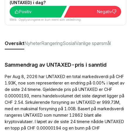
(UNTAXED) i dag?
Positiv
Negativ
Merk: Opplysningene er kun ment som veiledning.
Oversikt
Nyheter
Rangering
Sosial
Vanlige spørsmål
Sammendrag av UNTAXED-pris i sanntid
Per Aug 8, 2026 har UNTAXED en total markedsverdi på CHF
1.93K, noe som representerer en endring på 0.00% i løpet av
de siste 24 timene. Gjeldende pris på UNTAXED er CHF
0.00000193, mens handelsvolumet det siste døgnet ligger på
CHF 2.54. Sirkulerende forsyning av UNTAXED er 999.73M,
med en maksimal forsyning på 1.00B. Basert på markedsverdi
rangeres UNTAXED som nummer 12862 blant alle
kryptovalutaer. I løpet av de siste 24 timene nådde UNTAXED
en topp på CHF 0.00000194 og en bunn på CHF