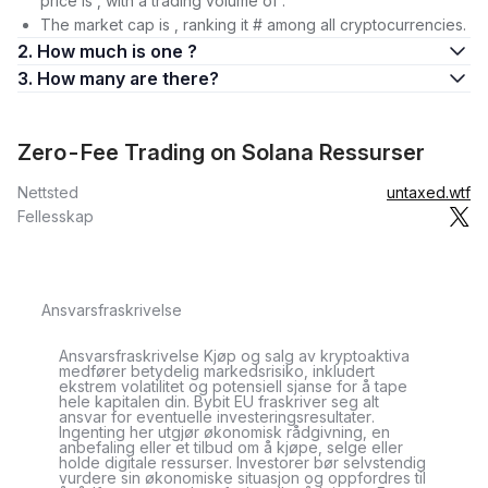
price is , with a trading volume of .
The market cap is , ranking it # among all cryptocurrencies.
2. How much is one ?
3. How many are there?
Zero-Fee Trading on Solana Ressurser
Nettsted
untaxed.wtf
Fellesskap
Ansvarsfraskrivelse
Ansvarsfraskrivelse Kjøp og salg av kryptoaktiva
medfører betydelig markedsrisiko, inkludert
ekstrem volatilitet og potensiell sjanse for å tape
hele kapitalen din. Bybit EU fraskriver seg alt
ansvar for eventuelle investeringsresultater.
Ingenting her utgjør økonomisk rådgivning, en
anbefaling eller et tilbud om å kjøpe, selge eller
holde digitale ressurser. Investorer bør selvstendig
vurdere sin økonomiske situasjon og oppfordres til