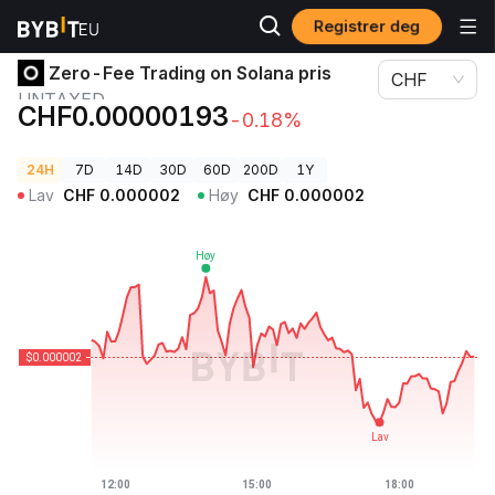
Registrer deg
Kryptopriser
Zero-Fee Trading on Solana pris UNTAXED
Zero-Fee Trading on Solana pris
CHF
UNTAXED
CHF0.00000193
-0.18%
24H
7D
14D
30D
60D
200D
1Y
Lav
CHF
0.000002
Høy
CHF
0.000002