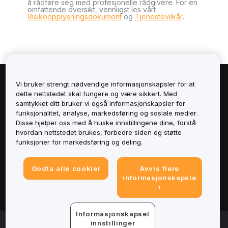
å rådføre seg med profesjonelle rådgivere. For en
omfattende oversikt, vennligst les vårt
Risikoopplysningsdokument
og
Tjenestevilkår
.
Vi bruker strengt nødvendige informasjonskapsler for at
Om
dette nettstedet skal fungere og være sikkert. Med
samtykket ditt bruker vi også informasjonskapsler for
Tjenester
funksjonalitet, analyse, markedsføring og sosiale medier.
Disse hjelper oss med å huske innstillingene dine, forstå
hvordan nettstedet brukes, forbedre siden og støtte
Støtte
funksjoner for markedsføring og deling.
Produkter
Godta alle cookier
Avvis flere
informasjonskapsle
Juridisk
r
Informasjonskapsel
© 2025-2026 Bybit.eu. All rights reserved.
innstillinger