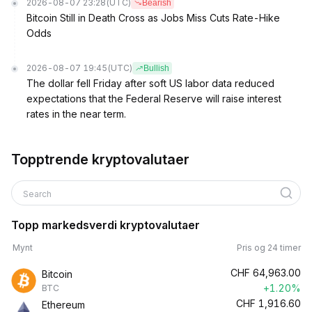
2026-08-07 23:28
(UTC)
Bearish
Bitcoin Still in Death Cross as Jobs Miss Cuts Rate-Hike
Odds
2026-08-07 19:45
(UTC)
Bullish
The dollar fell Friday after soft US labor data reduced
expectations that the Federal Reserve will raise interest
rates in the near term.
Topptrende kryptovalutaer
Search
Topp markedsverdi kryptovalutaer
Mynt
Pris og 24 timer
CHF
64,963.00
Bitcoin
+1.20%
BTC
CHF
1,916.60
Ethereum