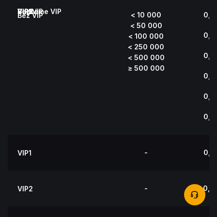
Bez VIP
VIP1
VIP2
VIP3
VIP4
VIP5
Supreme VIP
< 10 000
0,1
Bez VIP
< 50 000
0,1
< 100 000
< 250 000
0,1
< 500 000
≥ 500 000
0,1
0,1
0,1
-
0,0
VIP1
-
0,0
VIP2