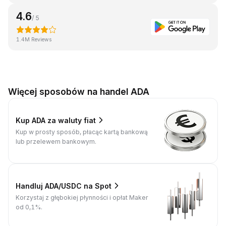
4.6
/ 5
1.4M Reviews
Więcej sposobów na handel ADA
Kup ADA za waluty fiat
Kup w prosty sposób, płacąc kartą bankową
lub przelewem bankowym.
Handluj ADA/USDC na Spot
Korzystaj z głębokiej płynności i opłat Maker
od 0,1%.