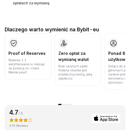
opłatach za wymianę
.
Dlaczego warto wymienić na Bybit-eu
Proof of Reserves
Zero opłat za
Ponad 86 
wymianę walut
użytkown
Rezerwy 1:1
weryfikowane co miesiąc
Brak ukrytych opłat.
Dołącz do jedn
za pomocą on-chain
Podana stawka jest
głównych plat
Merkle proof.
ostateczną kwotą, jaką
świecie pod w
zapłacisz.
wolumenu obro
płynności.
4.7
/ 5
47K Reviews