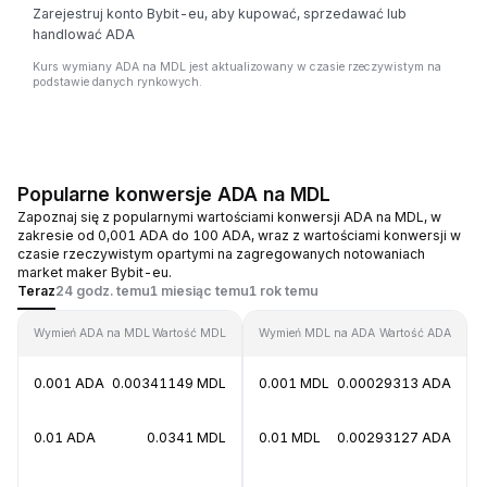
Zarejestruj konto Bybit-eu, aby kupować, sprzedawać lub
handlować ADA
Kurs wymiany ADA na MDL jest aktualizowany w czasie rzeczywistym na
podstawie danych rynkowych.
Popularne konwersje ADA na MDL
Zapoznaj się z popularnymi wartościami konwersji ADA na MDL, w
zakresie od 0,001 ADA do 100 ADA, wraz z wartościami konwersji w
czasie rzeczywistym opartymi na zagregowanych notowaniach
market maker Bybit-eu.
Teraz
24 godz. temu
1 miesiąc temu
1 rok temu
Wymień ADA na MDL
Wartość MDL
Wymień MDL na ADA
Wartość ADA
0.001 ADA
0.00341149 MDL
0.001 MDL
0.00029313 ADA
0.01 ADA
0.0341 MDL
0.01 MDL
0.00293127 ADA