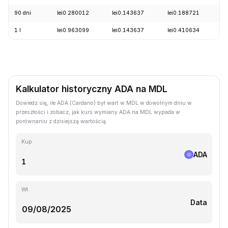
90 dni
lei0.280012
lei0.143637
lei0.188721
+
1 l
lei0.963099
lei0.143637
lei0.410634
-
Kalkulator historyczny ADA na MDL
Dowiedz się, ile ADA (Cardano) był wart w MDL w dowolnym dniu w
przeszłości i zobacz, jak kurs wymiany ADA na MDL wypada w
porównaniu z dzisiejszą wartością.
Kup
ADA
Wł.
Data