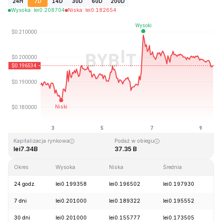
24H
7D
14D
30D
60D
200D
Wysoka
:
lei
0.208704
Niska
:
lei
0.182654
Ostatnia aktualizacja strony: 2026-08-09, 11:34 GMT+0
Historyczne maksimum
Historyczne minimum
lei3.09
lei0.019253
Kapitalizacja rynkowa
Podaż w obiegu
lei7.34B
37.35 B
Okres
Wysoka
Niska
Średnia
Z
24 godz.
lei0.199358
lei0.196502
lei0.197930
-
7 dni
lei0.201000
lei0.189322
lei0.195552
+
30 dni
lei0.201000
lei0.155777
lei0.173505
+