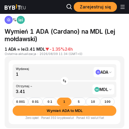
Zarejestruj się
Strona główna
ADA to MDL
Wymień 1 ADA (Cardano) na MDL (Lej
mołdawski)
1 ADA ≈ lei3.41 MDL
▼
-1.35%
24h
Ostatnia aktualizacja
：
2026/08/09 11:34
(
GMT+0
)
Wydawaj
ADA
Otrzymaj ~
MDL
0.001
0.01
0.1
1
5
10
100
Wymień ADA to MDL
Zero opłat · Ponad 350 kryptowalut · Ponad 40 walut fiat