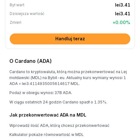
lei3.41
Był wart
lei3.41
Dzisiejsza wartość
+
0.00
%
Zmień
Handluj teraz
O Cardano (ADA)
Cardano to kryptowaluta, którą można przekonwertować na Lej
mołdawski (MDL) na Bybit-eu. Aktualny kurs wymiany wynosi 1
ADA = lei3.4114935005614617 MDL.
Podaż w obiegu wynosi 37B ADA.
W ciągu ostatnich 24 godzin Cardano spadł o 1.35%.
Jak przekonwertować ADA na MDL
Wprowadź ilość ADA, którą chcesz przekonwertować
Kalkulator pokaże równowartość w MDL