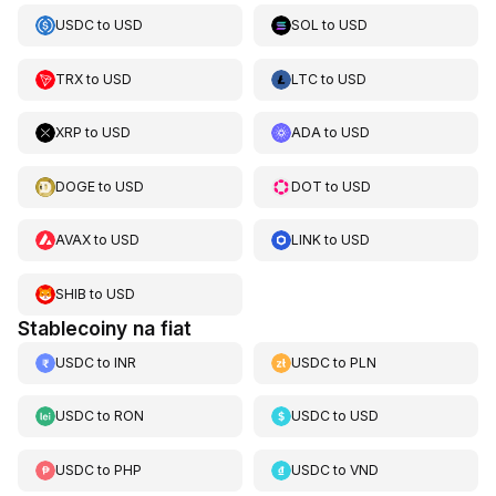
USDC
to
USD
SOL
to
USD
TRX
to
USD
LTC
to
USD
XRP
to
USD
ADA
to
USD
DOGE
to
USD
DOT
to
USD
AVAX
to
USD
LINK
to
USD
SHIB
to
USD
Stablecoiny na fiat
USDC
to
INR
USDC
to
PLN
USDC
to
RON
USDC
to
USD
USDC
to
PHP
USDC
to
VND