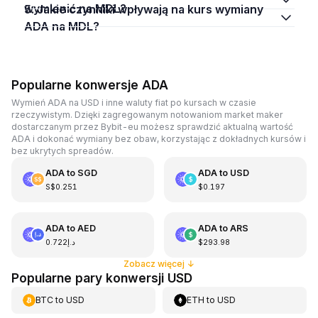
wymienić na MDL?
5. Jakie czynniki wpływają na kurs wymiany
ADA na MDL?
Popularne konwersje ADA
Wymień ADA na USD i inne waluty fiat po kursach w czasie
rzeczywistym. Dzięki zagregowanym notowaniom market maker
dostarczanym przez Bybit-eu możesz sprawdzić aktualną wartość
ADA i dokonać wymiany bez obaw, korzystając z dokładnych kursów i
bez ukrytych spreadów.
ADA
to
SGD
ADA
to
USD
S$0.251
$0.197
ADA
to
AED
ADA
to
ARS
د.إ0.722
$293.98
Zobacz więcej
↓
Popularne pary konwersji USD
BTC
to
USD
ETH
to
USD