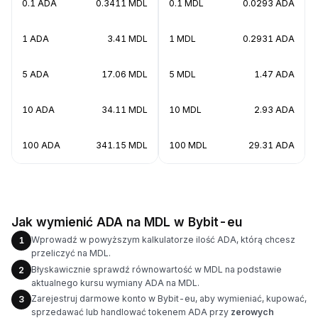
0.1 ADA
0.3411 MDL
0.1 MDL
0.0293 ADA
1 ADA
3.41 MDL
1 MDL
0.2931 ADA
5 ADA
17.06 MDL
5 MDL
1.47 ADA
10 ADA
34.11 MDL
10 MDL
2.93 ADA
100 ADA
341.15 MDL
100 MDL
29.31 ADA
Jak wymienić ADA na MDL w Bybit-eu
Wprowadź w powyższym kalkulatorze ilość ADA, którą chcesz
1
przeliczyć na MDL.
Błyskawicznie sprawdź równowartość w MDL na podstawie
2
aktualnego kursu wymiany ADA na MDL.
Zarejestruj darmowe konto w Bybit-eu, aby wymieniać, kupować,
3
sprzedawać lub handlować tokenem ADA przy
zerowych