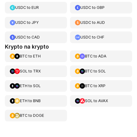
USDC
to
EUR
USDC
to
GBP
USDC
to
JPY
USDC
to
AUD
USDC
to
CAD
USDC
to
CHF
Krypto na krypto
BTC
to
ETH
BTC
to
ADA
SOL
to
TRX
BTC
to
SOL
ETH
to
SOL
BTC
to
XRP
ETH
to
BNB
SOL
to
AVAX
BTC
to
DOGE