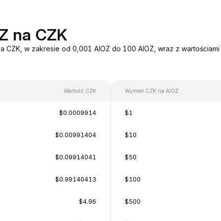
OZ na CZK
na CZK, w zakresie od 0,001 AIOZ do 100 AIOZ, wraz z wartościami
Wartość CZK
Wymień CZK na AIOZ
$0.0009914
$1
$0.00991404
$10
$0.09914041
$50
$0.99140413
$100
$4.96
$500