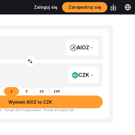
Zarejestruj się
Zaloguj się
AIOZ
CZK
1
5
10
100
Wymień AIOZ to CZK
at · Ponad 350 kryptowalut · Ponad 40 walut fiat