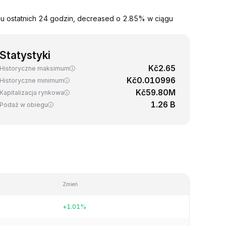
gu ostatnich 24 godzin, decreased o 2.85% w ciągu
Statystyki
Kč2.65
Historyczne maksimum
Kč0.010996
Historyczne minimum
Kč59.80M
Kapitalizacja rynkowa
1.26 B
Podaż w obiegu
Zmień
+1.01%