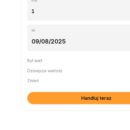
Kup
Wł.
Był wart
Dzisiejsza wartość
Zmień
Handluj teraz