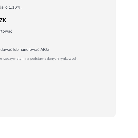
ósł o 1.16%.
CZK
ertować
zedawać lub handlować AIOZ
ie rzeczywistym na podstawie danych rynkowych.