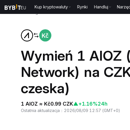
Kup kryptowaluty
Rynki
Handluj
Narzęd
Strona główna
AIOZ to CZK
Wymień 1 AIOZ 
Network) na CZK
czeska)
1 AIOZ ≈ Kč0.99 CZK
▲
+1.16%
24h
Ostatnia aktualizacja
：
2026/08/09 12:57
(
GMT+0
)