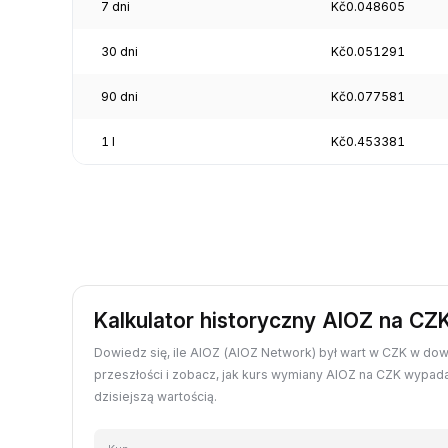
7 dni
Kč0.048605
30 dni
Kč0.051291
90 dni
Kč0.077581
1 l
Kč0.453381
Kalkulator historyczny AIOZ na CZ
Dowiedz się, ile AIOZ (AIOZ Network) był wart w CZK w do
przeszłości i zobacz, jak kurs wymiany AIOZ na CZK wypad
dzisiejszą wartością.