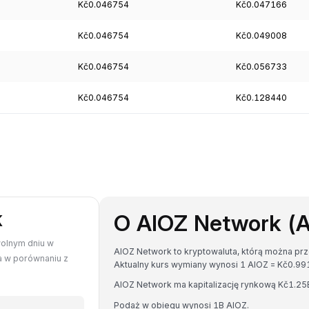
Kč0.046754
Kč0.047166
Kč0.046754
Kč0.049008
Kč0.046754
Kč0.056733
Kč0.046754
Kč0.128440
O AIOZ Network (
K
wolnym dniu w
AIOZ Network to kryptowaluta, którą można pr
a w porównaniu z
Aktualny kurs wymiany wynosi 1 AIOZ = Kč0.
AIOZ Network ma kapitalizację rynkową Kč1.2
Podaż w obiegu wynosi 1B AIOZ.