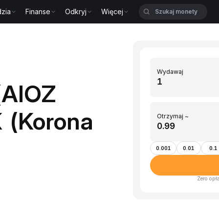
zia
Finanse
Odkryj
Więcej
Wydawaj
(AIOZ
 (Korona
Otrzymaj ~
0.001
0.01
0.1
Zero opł