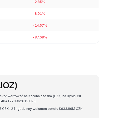
-2.85%
-8.01%
-14.57%
-87.08%
AIOZ)
zekonwertować na Korona czeska (CZK) na Bybit-eu.
9914041270962619 CZK.
5B CZK i 24-godzinny wolumen obrotu Kč33.89M CZK.