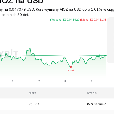
AIOZ na USD
iany na 0.047079 USD. Kurs wymiany AIOZ na USD up o 1.01% w cią
ostatnich 30 dni.
Wysoka
:
Kč
0.048920
Niska
:
Kč
0.046138
Niska
Średnia
Kč0.046808
Kč0.046947