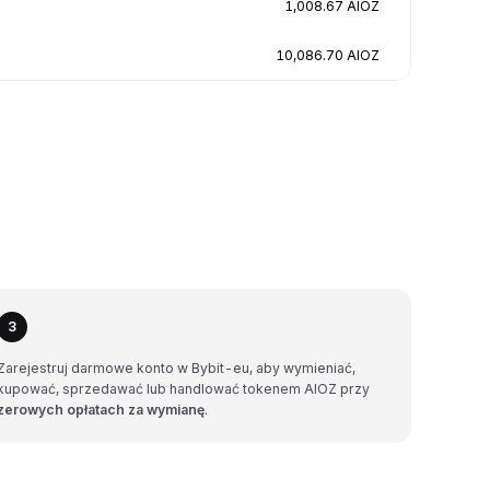
1,008.67 AIOZ
10,086.70 AIOZ
3
Zarejestruj darmowe konto w Bybit-eu, aby wymieniać,
kupować, sprzedawać lub handlować tokenem AIOZ przy
zerowych opłatach za wymianę
.