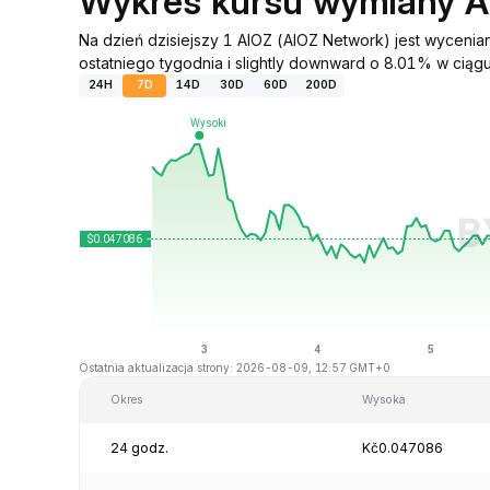
Wykres kursu wymiany 
Na dzień dzisiejszy 1 AIOZ (AIOZ Network) jest wycen
ostatniego tygodnia i slightly downward o 8.01% w ciągu 
24H
7D
14D
30D
60D
200D
Ostatnia aktualizacja strony: 2026-08-09, 12:57 GMT+0
Okres
Wysoka
24 godz.
Kč0.047086