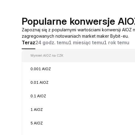
Popularne konwersje AI
Zapoznaj się z popularnymi wartościami konwersji AIOZ 
zagregowanych notowaniach market maker Bybit-eu.
Teraz
24 godz. temu
1 miesiąc temu
1 rok temu
Wymień AIOZ na CZK
0.001 AIOZ
0.01 AIOZ
0.1 AIOZ
1 AIOZ
5 AIOZ