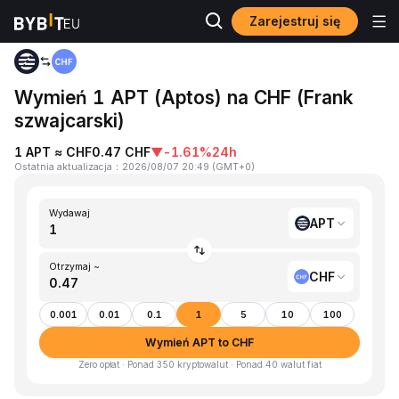
Zarejestruj się
Strona główna
APT to CHF
Wymień 1 APT (Aptos) na CHF (Frank
szwajcarski)
1 APT ≈ CHF0.47 CHF
▼
-1.61%
24h
Ostatnia aktualizacja
：
2026/08/07 20:49
(
GMT+0
)
Wydawaj
APT
Otrzymaj ~
CHF
0.001
0.01
0.1
1
5
10
100
Wymień APT to CHF
Zero opłat · Ponad 350 kryptowalut · Ponad 40 walut fiat