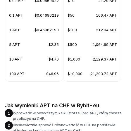
0.01 APT
$0.00469622
$10
21.29 APT
0.1 APT
$0.04696219
$50
106.47 APT
1 APT
$0.46962193
$100
212.94 APT
5 APT
$2.35
$500
1,064.69 APT
10 APT
$4.70
$1,000
2,129.37 APT
100 APT
$46.96
$10,000
21,293.72 APT
Jak wymienić APT na CHF w Bybit-eu
Wprowadź w powyższym kalkulatorze ilość APT, którą chcesz
1
przeliczyć na CHF.
Błyskawicznie sprawdź równowartość w CHF na podstawie
2
aktualnego kursu wymiany APT na CHF.