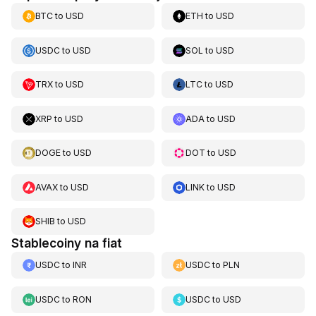
BTC
to
USD
ETH
to
USD
USDC
to
USD
SOL
to
USD
TRX
to
USD
LTC
to
USD
XRP
to
USD
ADA
to
USD
DOGE
to
USD
DOT
to
USD
AVAX
to
USD
LINK
to
USD
SHIB
to
USD
Stablecoiny na fiat
USDC
to
INR
USDC
to
PLN
USDC
to
RON
USDC
to
USD