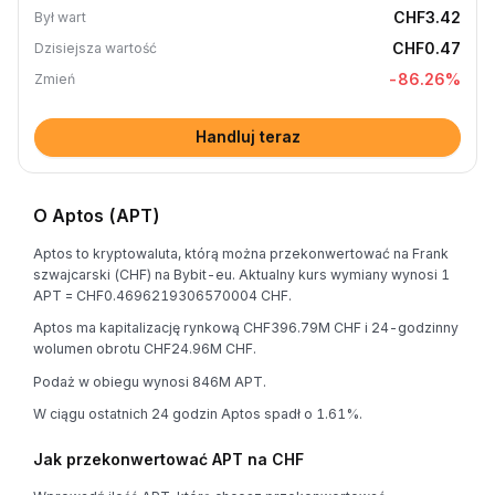
CHF3.42
Był wart
CHF0.47
Dzisiejsza wartość
-86.26
%
Zmień
Handluj teraz
O Aptos (APT)
Aptos to kryptowaluta, którą można przekonwertować na Frank
szwajcarski (CHF) na Bybit-eu. Aktualny kurs wymiany wynosi 1
APT = CHF0.4696219306570004 CHF.
Aptos ma kapitalizację rynkową CHF396.79M CHF i 24-godzinny
wolumen obrotu CHF24.96M CHF.
Podaż w obiegu wynosi 846M APT.
W ciągu ostatnich 24 godzin Aptos spadł o 1.61%.
Jak przekonwertować APT na CHF