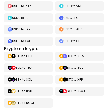
USDC
to
PHP
USDC
to
VND
USDC
to
EUR
USDC
to
GBP
USDC
to
JPY
USDC
to
AUD
USDC
to
CAD
USDC
to
CHF
Krypto na krypto
BTC
to
ETH
BTC
to
ADA
SOL
to
TRX
BTC
to
SOL
ETH
to
SOL
BTC
to
XRP
ETH
to
BNB
SOL
to
AVAX
BTC
to
DOGE