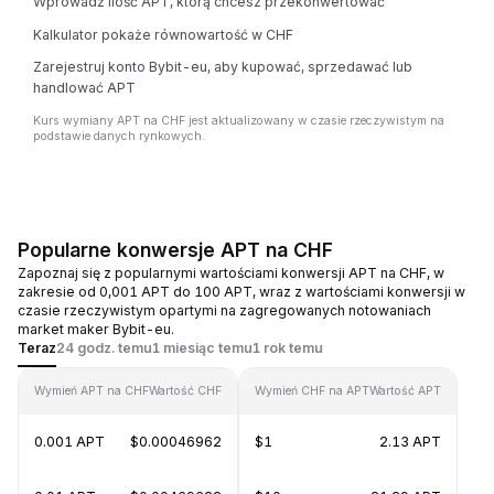
Wprowadź ilość APT, którą chcesz przekonwertować
Kalkulator pokaże równowartość w CHF
Zarejestruj konto Bybit-eu, aby kupować, sprzedawać lub
handlować APT
Kurs wymiany APT na CHF jest aktualizowany w czasie rzeczywistym na
podstawie danych rynkowych.
Popularne konwersje APT na CHF
Zapoznaj się z popularnymi wartościami konwersji APT na CHF, w
zakresie od 0,001 APT do 100 APT, wraz z wartościami konwersji w
czasie rzeczywistym opartymi na zagregowanych notowaniach
market maker Bybit-eu.
Teraz
24 godz. temu
1 miesiąc temu
1 rok temu
Wymień APT na CHF
Wartość CHF
Wymień CHF na APT
Wartość APT
0.001 APT
$0.00046962
$1
2.13 APT