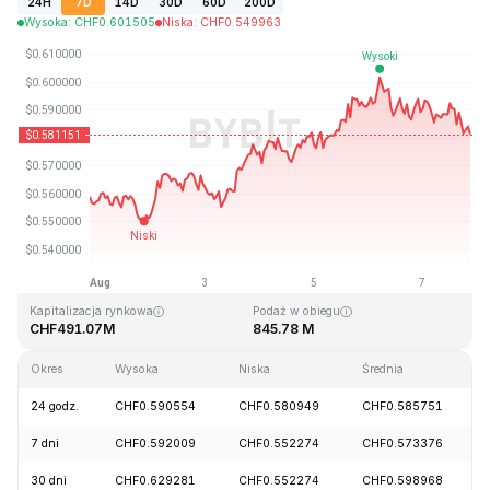
24H
7D
14D
30D
60D
200D
Wysoka
:
CHF
0.601505
Niska
:
CHF
0.549963
Ostatnia aktualizacja strony: 2026-08-07, 20:49 GMT+0
Historyczne maksimum
Historyczne minimum
CHF19.92
CHF0.545459
Kapitalizacja rynkowa
Podaż w obiegu
CHF491.07M
845.78 M
Okres
Wysoka
Niska
Średnia
24 godz.
CHF0.590554
CHF0.580949
CHF0.585751
7 dni
CHF0.592009
CHF0.552274
CHF0.573376
30 dni
CHF0.629281
CHF0.552274
CHF0.598968