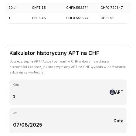
90 dni
CHF1.15
CHF0.552274
CHF0.720647
1 l
CHF5.45
CHF0.552274
CHF1.96
Kalkulator historyczny APT na CHF
Dowiedz się, ile APT (Aptos) był wart w CHF w dowolnym dniu w
przeszłości i zobacz, jak kurs wymiany APT na CHF wypada w porównaniu
z dzisiejszą wartością.
Kup
APT
Wł.
Data