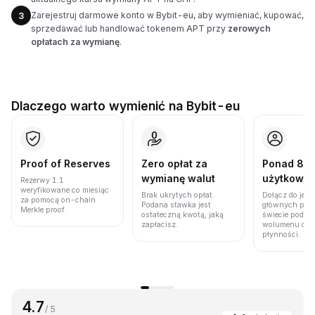
Zarejestruj darmowe konto w Bybit-eu, aby wymieniać, kupować,
3
sprzedawać lub handlować tokenem APT przy
zerowych
opłatach za wymianę
.
Dlaczego warto wymienić na Bybit-eu
Proof of Reserves
Zero opłat za
Ponad 86 
wymianę walut
użytkown
Rezerwy 1:1
weryfikowane co miesiąc
Brak ukrytych opłat.
Dołącz do jedn
za pomocą on-chain
Podana stawka jest
głównych plat
Merkle proof.
ostateczną kwotą, jaką
świecie pod w
zapłacisz.
wolumenu obro
płynności.
4.7
/ 5