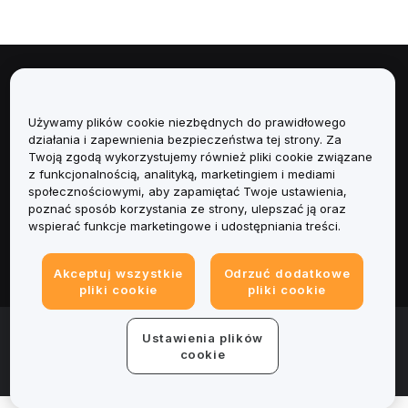
Informacje
Używamy plików cookie niezbędnych do prawidłowego
Usługi
działania i zapewnienia bezpieczeństwa tej strony. Za
Twoją zgodą wykorzystujemy również pliki cookie związane
Obsługa Klienta
z funkcjonalnością, analityką, marketingiem i mediami
społecznościowymi, aby zapamiętać Twoje ustawienia,
poznać sposób korzystania ze strony, ulepszać ją oraz
Produkty
wspierać funkcje marketingowe i udostępniania treści.
Informacje prawne
Akceptuj wszystkie
Odrzuć dodatkowe
pliki cookie
pliki cookie
© 2025-2026 Bybit.eu. All rights reserved.
Ustawienia plików
Warunki świadczenia usług
|
Polityka Prywatności
|
Dane
cookie
firmy (Impressum)
|
Centrum preferencji plików cookie