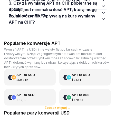
3. Czy za wymianę APT na CHF pobierane są
opłaty?
4. Jaka jest minimalna ilość APT, którą mogę
wymienić na CHF?
5. Jakie czynniki wpływają na kurs wymiany
APT na CHF?
Popularne konwersje APT
Wymień APT na USD i inne waluty fiat po kursach w czasie
rzeczywistym. Dzięki zagregowanym notowaniom market maker
dostarczanym przez Bybit-eu możesz sprawdzić aktualną wartość
APT i dokonać wymiany bez obaw, korzystając z dokładnych kursów i
bez ukrytych spreadów.
APT
to
SGD
APT
to
USD
S$0.742
$0.581
APT
to
AED
APT
to
ARS
د.إ2.13
$870.33
Zobacz więcej
↓
Popularne pary konwersji USD