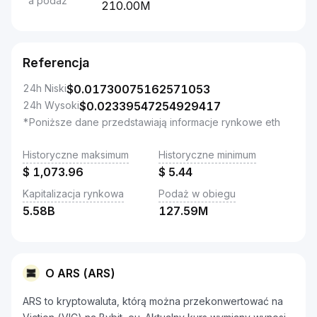
a podaż
210.00M
Referencja
24h Niski
$
0.01730075162571053
24h Wysoki
$
0.02339547254929417
*Poniższe dane przedstawiają informacje rynkowe eth
Historyczne maksimum
Historyczne minimum
$
1,073.96
$
5.44
Kapitalizacja rynkowa
Podaż w obiegu
5.58B
127.59M
O ARS (ARS)
ARS to kryptowaluta, którą można przekonwertować na