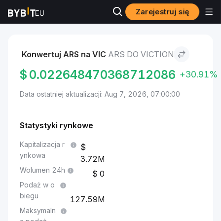
Zarejestruj się
Rynki
Cena Viction VIC
ARS to Viction
Konwertuj ARS na VIC
ARS DO VICTION
$
0.022648470368712086
+30.91%
Data ostatniej aktualizacji: Aug 7, 2026, 07:00:00
Statystyki rynkowe
Kapitalizacja r
ynkowa
3.72M
Wolumen 24h
0
Podaż w o
biegu
127.59M
Maksymaln