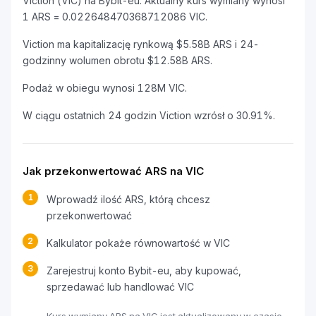
Viction (VIC) na Bybit-eu. Aktualny kurs wymiany wynosi
1 ARS = 0.022648470368712086 VIC.
Viction ma kapitalizację rynkową $5.58B ARS i 24-
godzinny wolumen obrotu $12.58B ARS.
Podaż w obiegu wynosi 128M VIC.
W ciągu ostatnich 24 godzin Viction wzrósł o 30.91%.
Jak przekonwertować ARS na VIC
1
Wprowadź ilość ARS, którą chcesz
przekonwertować
2
Kalkulator pokaże równowartość w VIC
3
Zarejestruj konto Bybit-eu, aby kupować,
sprzedawać lub handlować VIC