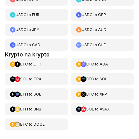
USDC
to
EUR
USDC
to
GBP
USDC
to
JPY
USDC
to
AUD
USDC
to
CAD
USDC
to
CHF
Krypto na krypto
BTC
to
ETH
BTC
to
ADA
SOL
to
TRX
BTC
to
SOL
ETH
to
SOL
BTC
to
XRP
ETH
to
BNB
SOL
to
AVAX
BTC
to
DOGE