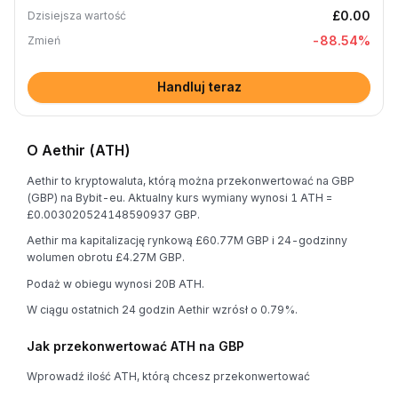
£0.00
Dzisiejsza wartość
-88.54
%
Zmień
Handluj teraz
O Aethir (ATH)
Aethir to kryptowaluta, którą można przekonwertować na GBP
(GBP) na Bybit-eu. Aktualny kurs wymiany wynosi 1 ATH =
£0.003020524148590937 GBP.
Aethir ma kapitalizację rynkową £60.77M GBP i 24-godzinny
wolumen obrotu £4.27M GBP.
Podaż w obiegu wynosi 20B ATH.
W ciągu ostatnich 24 godzin Aethir wzrósł o 0.79%.
Jak przekonwertować ATH na GBP
Wprowadź ilość ATH, którą chcesz przekonwertować