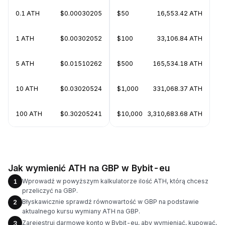
0.1 ATH
$0.00030205
$50
16,553.42 ATH
1 ATH
$0.00302052
$100
33,106.84 ATH
5 ATH
$0.01510262
$500
165,534.18 ATH
10 ATH
$0.03020524
$1,000
331,068.37 ATH
100 ATH
$0.30205241
$10,000
3,310,683.68 ATH
Jak wymienić ATH na GBP w Bybit-eu
Wprowadź w powyższym kalkulatorze ilość ATH, którą chcesz
1
przeliczyć na GBP.
Błyskawicznie sprawdź równowartość w GBP na podstawie
2
aktualnego kursu wymiany ATH na GBP.
Zarejestruj darmowe konto w Bybit-eu, aby wymieniać, kupować,
3