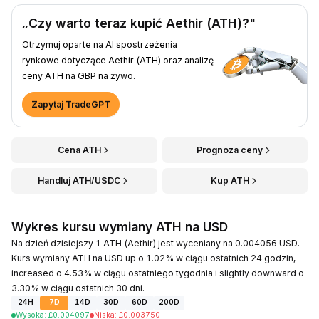
„Czy warto teraz kupić Aethir (ATH)?"
Otrzymuj oparte na AI spostrzeżenia
rynkowe dotyczące Aethir (ATH) oraz analizę
ceny ATH na GBP na żywo.
Zapytaj TradeGPT
Cena ATH
Prognoza ceny
Handluj ATH/USDC
Kup ATH
Wykres kursu wymiany ATH na USD
Na dzień dzisiejszy 1 ATH (Aethir) jest wyceniany na 0.004056 USD.
Kurs wymiany ATH na USD up o 1.02% w ciągu ostatnich 24 godzin,
increased o 4.53% w ciągu ostatniego tygodnia i slightly downward o
3.30% w ciągu ostatnich 30 dni.
24H
7D
14D
30D
60D
200D
Wysoka
:
£
0.004097
Niska
:
£
0.003750