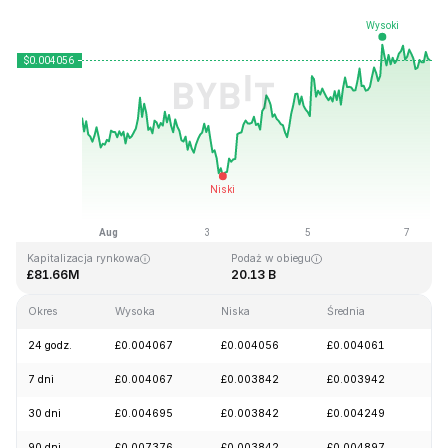
Ostatnia aktualizacja strony: 2026-08-07, 10:28 GMT+0
Historyczne maksimum
Historyczne minimum
£0.118536
£0.003738
Kapitalizacja rynkowa
Podaż w obiegu
£81.66M
20.13 B
Okres
Wysoka
Niska
Średnia
Zm
24 godz.
£0.004067
£0.004056
£0.004061
+1
7 dni
£0.004067
£0.003842
£0.003942
+4
30 dni
£0.004695
£0.003842
£0.004249
-3
90 dni
£0.007376
£0.003842
£0.004897
-1