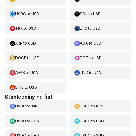
USDC
to
USD
SOL
to
USD
TRX
to
USD
LTC
to
USD
XRP
to
USD
ADA
to
USD
DOGE
to
USD
DOT
to
USD
AVAX
to
USD
LINK
to
USD
SHIB
to
USD
Stablecoiny na fiat
USDC
to
INR
USDC
to
PLN
USDC
to
RON
USDC
to
USD
USDC
to
PHP
USDC
to
VND