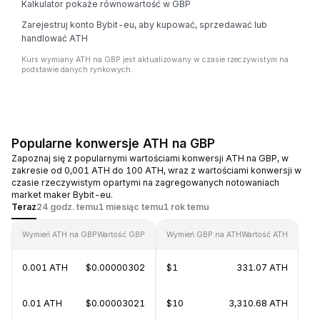
Kalkulator pokaże równowartość w GBP
Zarejestruj konto Bybit-eu, aby kupować, sprzedawać lub
handlować ATH
Kurs wymiany ATH na GBP jest aktualizowany w czasie rzeczywistym na
podstawie danych rynkowych.
Popularne konwersje ATH na GBP
Zapoznaj się z popularnymi wartościami konwersji ATH na GBP, w
zakresie od 0,001 ATH do 100 ATH, wraz z wartościami konwersji w
czasie rzeczywistym opartymi na zagregowanych notowaniach
market maker Bybit-eu.
Teraz
24 godz. temu
1 miesiąc temu
1 rok temu
Wymień ATH na GBP
Wartość GBP
Wymień GBP na ATH
Wartość ATH
0.001 ATH
$0.00000302
$1
331.07 ATH
0.01 ATH
$0.00003021
$10
3,310.68 ATH