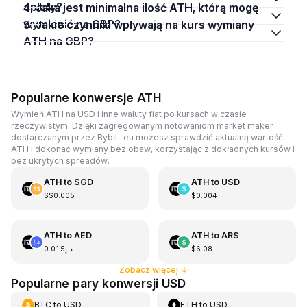
opłaty?
4. Jaka jest minimalna ilość ATH, którą mogę
wymienić na GBP?
5. Jakie czynniki wpływają na kurs wymiany
ATH na GBP?
Popularne konwersje ATH
Wymień ATH na USD i inne waluty fiat po kursach w czasie
rzeczywistym. Dzięki zagregowanym notowaniom market maker
dostarczanym przez Bybit-eu możesz sprawdzić aktualną wartość
ATH i dokonać wymiany bez obaw, korzystając z dokładnych kursów i
bez ukrytych spreadów.
ATH
to
SGD
ATH
to
USD
S$0.005
$0.004
ATH
to
AED
ATH
to
ARS
د.إ0.015
$6.08
Zobacz więcej
↓
Popularne pary konwersji USD
BTC
to
USD
ETH
to
USD