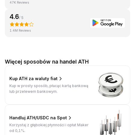
47K Reviews
4.6
/ 5
1.4M Reviews
Więcej sposobów na handel ATH
Kup ATH za waluty fiat
Kup w prosty sposób, płacąc kartą bankową
lub przelewem bankowym.
Handluj ATH/USDC na Spot
Korzystaj z głębokiej płynności i opłat Maker
od 0,1%.