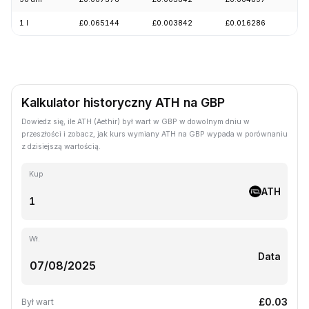
1 l
£0.065144
£0.003842
£0.016286
-8
Kalkulator historyczny ATH na GBP
Dowiedz się, ile ATH (Aethir) był wart w GBP w dowolnym dniu w
przeszłości i zobacz, jak kurs wymiany ATH na GBP wypada w porównaniu
z dzisiejszą wartością.
Kup
ATH
Wł.
Data
£0.03
Był wart