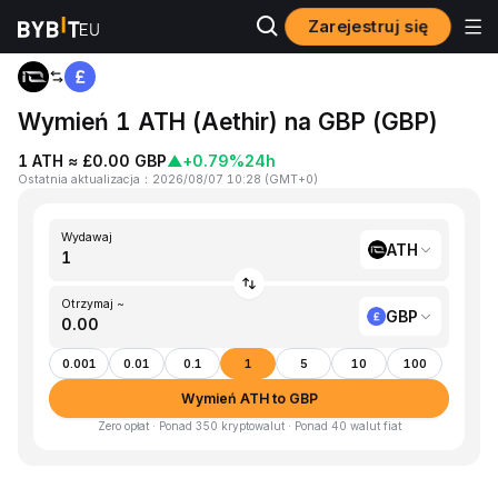
Zarejestruj się
Strona główna
ATH to GBP
Wymień 1 ATH (Aethir) na GBP (GBP)
1 ATH ≈ £0.00 GBP
▲
+0.79%
24h
Ostatnia aktualizacja
：
2026/08/07 10:28
(
GMT+0
)
Wydawaj
ATH
Otrzymaj ~
GBP
0.001
0.01
0.1
1
5
10
100
Wymień ATH to GBP
Zero opłat · Ponad 350 kryptowalut · Ponad 40 walut fiat