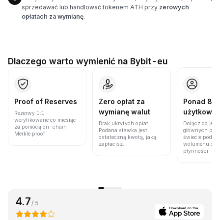
sprzedawać lub handlować tokenem ATH przy
zerowych
opłatach za wymianę
.
Dlaczego warto wymienić na Bybit-eu
Proof of Reserves
Zero opłat za
Ponad 86 
wymianę walut
użytkown
Rezerwy 1:1
weryfikowane co miesiąc
Brak ukrytych opłat.
Dołącz do jedn
za pomocą on-chain
Podana stawka jest
głównych plat
Merkle proof.
ostateczną kwotą, jaką
świecie pod w
zapłacisz.
wolumenu obro
płynności.
4.7
/ 5