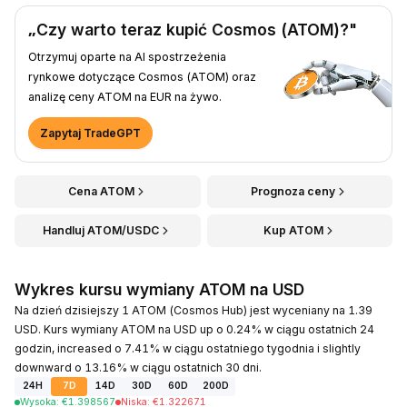
„Czy warto teraz kupić Cosmos (ATOM)?"
Otrzymuj oparte na AI spostrzeżenia
rynkowe dotyczące Cosmos (ATOM) oraz
analizę ceny ATOM na EUR na żywo.
Zapytaj TradeGPT
Cena ATOM
Prognoza ceny
Handluj ATOM/USDC
Kup ATOM
Wykres kursu wymiany ATOM na USD
Na dzień dzisiejszy 1 ATOM (Cosmos Hub) jest wyceniany na 1.39
USD. Kurs wymiany ATOM na USD up o 0.24% w ciągu ostatnich 24
godzin, increased o 7.41% w ciągu ostatniego tygodnia i slightly
downward o 13.16% w ciągu ostatnich 30 dni.
24H
7D
14D
30D
60D
200D
Wysoka
:
€
1.398567
Niska
:
€
1.322671