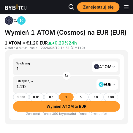
Zarejestruj się
Strona główna
ATOM to EUR
Wymień 1 ATOM (Cosmos) na EUR (EUR)
1 ATOM ≈ €1.20 EUR
▲
+0.29%
24h
Ostatnia aktualizacja
：
2026/08/10 14:51
(
GMT+0
)
Wydawaj
ATOM
Otrzymaj ~
EUR
0.001
0.01
0.1
1
5
10
100
Wymień ATOM to EUR
Zero opłat · Ponad 350 kryptowalut · Ponad 40 walut fiat