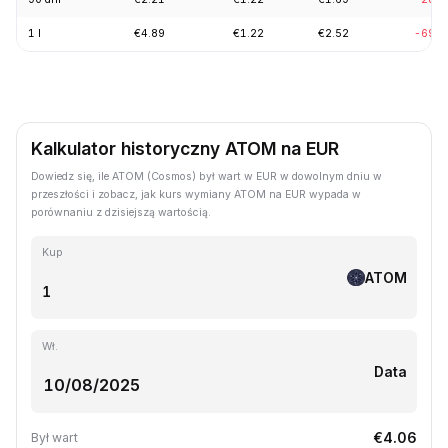
1 l
€4.89
€1.22
€2.52
-69.8
Kalkulator historyczny ATOM na EUR
Dowiedz się, ile ATOM (Cosmos) był wart w EUR w dowolnym dniu w
przeszłości i zobacz, jak kurs wymiany ATOM na EUR wypada w
porównaniu z dzisiejszą wartością.
Kup
ATOM
Wł.
Data
€4.06
Był wart