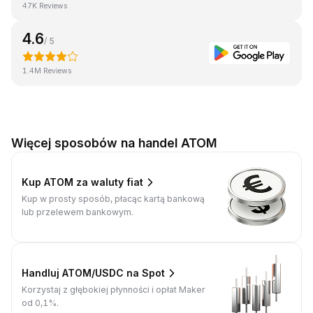
47K Reviews
4.6
/ 5
1.4M Reviews
Więcej sposobów na handel ATOM
Kup ATOM za waluty fiat
Kup w prosty sposób, płacąc kartą bankową
lub przelewem bankowym.
Handluj ATOM/USDC na Spot
Korzystaj z głębokiej płynności i opłat Maker
od 0,1%.