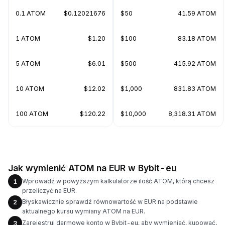
0.1 ATOM
$0.12021676
$50
41.59 ATOM
1 ATOM
$1.20
$100
83.18 ATOM
5 ATOM
$6.01
$500
415.92 ATOM
10 ATOM
$12.02
$1,000
831.83 ATOM
100 ATOM
$120.22
$10,000
8,318.31 ATOM
Jak wymienić ATOM na EUR w Bybit-eu
Wprowadź w powyższym kalkulatorze ilość ATOM, którą chcesz
1
przeliczyć na EUR.
Błyskawicznie sprawdź równowartość w EUR na podstawie
2
aktualnego kursu wymiany ATOM na EUR.
Zarejestruj darmowe konto w Bybit-eu, aby wymieniać, kupować,
3