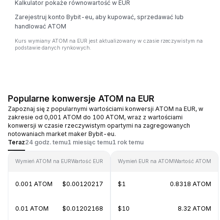
Kalkulator pokaże równowartość w EUR
Zarejestruj konto Bybit-eu, aby kupować, sprzedawać lub
handlować ATOM
Kurs wymiany ATOM na EUR jest aktualizowany w czasie rzeczywistym na
podstawie danych rynkowych.
Popularne konwersje ATOM na EUR
Zapoznaj się z popularnymi wartościami konwersji ATOM na EUR, w
zakresie od 0,001 ATOM do 100 ATOM, wraz z wartościami
konwersji w czasie rzeczywistym opartymi na zagregowanych
notowaniach market maker Bybit-eu.
Teraz
24 godz. temu
1 miesiąc temu
1 rok temu
Wymień ATOM na EUR
Wartość EUR
Wymień EUR na ATOM
Wartość ATOM
0.001 ATOM
$0.00120217
$1
0.8318 ATOM
0.01 ATOM
$0.01202168
$10
8.32 ATOM