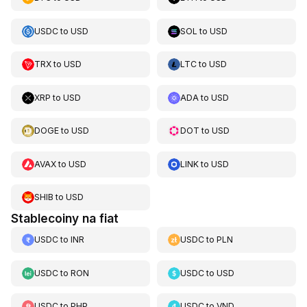
USDC
to
USD
SOL
to
USD
TRX
to
USD
LTC
to
USD
XRP
to
USD
ADA
to
USD
DOGE
to
USD
DOT
to
USD
AVAX
to
USD
LINK
to
USD
SHIB
to
USD
Stablecoiny na fiat
USDC
to
INR
USDC
to
PLN
USDC
to
RON
USDC
to
USD
USDC
to
PHP
USDC
to
VND