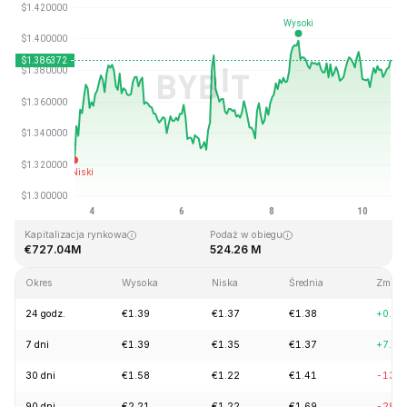
Ostatnia aktualizacja strony: 2026-08-10, 14:51 GMT+0
Historyczne maksimum
Historyczne minimum
€43.84
€1.16
Kapitalizacja rynkowa
Podaż w obiegu
€727.04M
524.26 M
Okres
Wysoka
Niska
Średnia
Zmień
24 godz.
€1.39
€1.37
€1.38
+0.24
7 dni
€1.39
€1.35
€1.37
+7.41
30 dni
€1.58
€1.22
€1.41
-13.1
90 dni
€2.21
€1.22
€1.69
-28.3