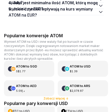
opłaty?
4. Jaka jest minimalna ilość ATOM, którą mogę
wymienić na EUR?
5. Jakie czynniki wpływają na kurs wymiany
ATOM na EUR?
Popularne konwersje ATOM
Wymień ATOM na USD i inne waluty fiat po kursach w czasie
rzeczywistym. Dzięki zagregowanym notowaniom market maker
dostarczanym przez Bybit-eu możesz sprawdzić aktualną wartość
ATOM i dokonać wymiany bez obaw, korzystając z dokładnych
kursów i bez ukrytych spreadów.
ATOM
to
SGD
ATOM
to
USD
S$1.77
$1.39
ATOM
to
AED
ATOM
to
ARS
د.إ5.09
$2,078.87
Zobacz więcej
↓
Popularne pary konwersji USD
BTC
to
USD
ETH
to
USD