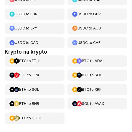
USDC
to
EUR
USDC
to
GBP
USDC
to
JPY
USDC
to
AUD
USDC
to
CAD
USDC
to
CHF
Krypto na krypto
BTC
to
ETH
BTC
to
ADA
SOL
to
TRX
BTC
to
SOL
ETH
to
SOL
BTC
to
XRP
ETH
to
BNB
SOL
to
AVAX
BTC
to
DOGE