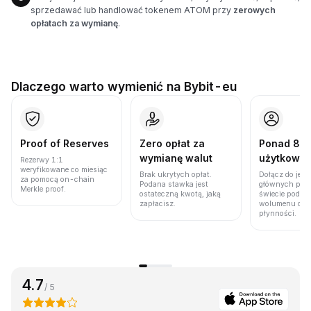
sprzedawać lub handlować tokenem ATOM przy
zerowych
opłatach za wymianę
.
Dlaczego warto wymienić na Bybit-eu
Proof of Reserves
Zero opłat za
Ponad 86 
wymianę walut
użytkown
Rezerwy 1:1
weryfikowane co miesiąc
Brak ukrytych opłat.
Dołącz do jedn
za pomocą on-chain
Podana stawka jest
głównych plat
Merkle proof.
ostateczną kwotą, jaką
świecie pod w
zapłacisz.
wolumenu obro
płynności.
4.7
/ 5