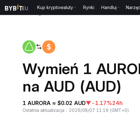
Kup kryptowaluty
Rynki
Handluj
Narzęd
Strona główna
AURORA to AUD
Wymień 1 AUROR
na AUD (AUD)
1 AURORA ≈ $0.02 AUD
▼
-1.17%
24h
Ostatnia aktualizacja
：
2026/08/07 11:19
(
GMT+0
)