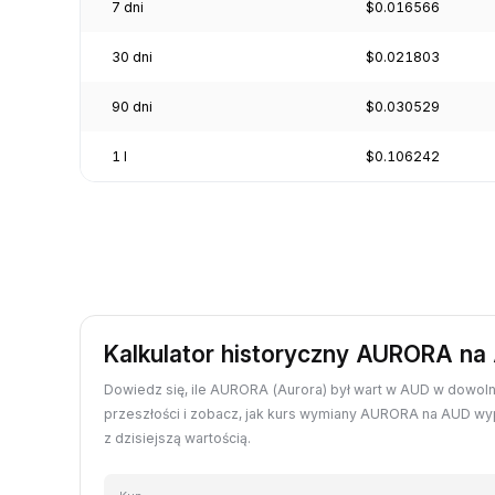
7 dni
$0.016566
30 dni
$0.021803
90 dni
$0.030529
1 l
$0.106242
Kalkulator historyczny AURORA na
Dowiedz się, ile AURORA (Aurora) był wart w AUD w dowol
przeszłości i zobacz, jak kurs wymiany AURORA na AUD w
z dzisiejszą wartością.