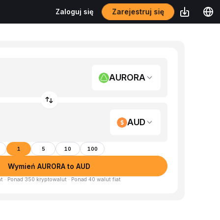
Zarejestruj się
Zaloguj się
AURORA
AUD
1
5
10
100
Wymień AURORA to AUD
at · Ponad 350 kryptowalut · Ponad 40 walut fiat