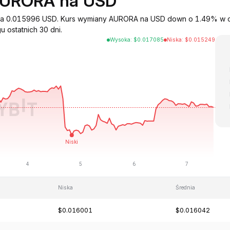
AURORA na USD
y na 0.015996 USD. Kurs wymiany AURORA na USD down o 1.49% w c
u ostatnich 30 dni.
Wysoka
:
$
0.017085
Niska
:
$
0.015249
Niska
Średnia
$0.016001
$0.016042