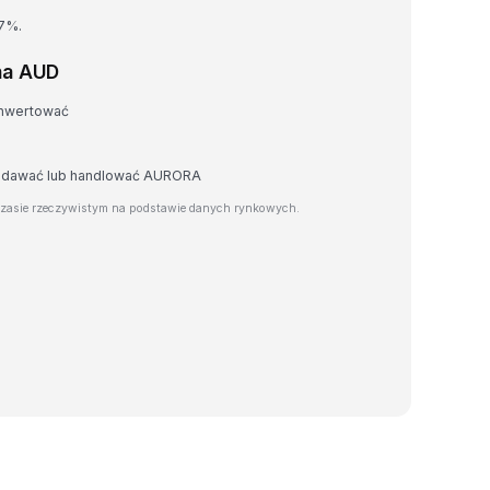
17%.
na AUD
onwertować
rzedawać lub handlować AURORA
zasie rzeczywistym na podstawie danych rynkowych.