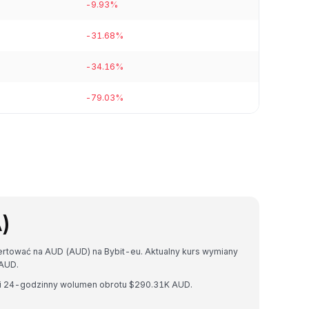
-9.93%
-31.68%
-34.16%
-79.03%
)
ertować na AUD (AUD) na Bybit-eu. Aktualny kurs wymiany
AUD.
 i 24-godzinny wolumen obrotu $290.31K AUD.