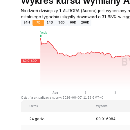
Wykres kursu wymiany 
Na dzień dzisiejszy 1 AURORA (Aurora) jest wycenian
ostatniego tygodnia i slightly downward o 31.68% w ciąg
24H
7D
14D
30D
60D
200D
Ostatnia aktualizacja strony: 2026-08-07, 11:19 GMT+0
Okres
Wysoka
24 godz.
$0.016084