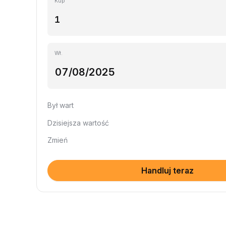
Kup
Wł.
Był wart
Dzisiejsza wartość
Zmień
Handluj teraz