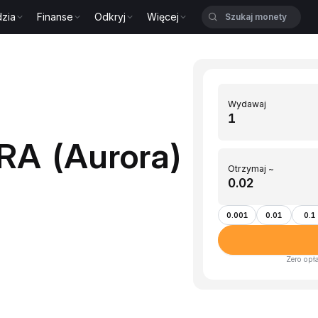
zia
Finanse
Odkryj
Więcej
Wydawaj
A (Aurora)
Otrzymaj ~
0.001
0.01
0.1
Zero opł