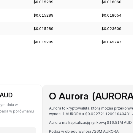
$0.015289
$0.016060
$0.015289
$0.018054
$0.015289
$0.023609
$0.015289
$0.045747
O Aurora (AURORA
 AUD
nym dniu w
Aurora to kryptowaluta, którą można przekonw
ypada w porównaniu
wynosi 1 AURORA = $0.02272112091040431 
Aurora ma kapitalizację rynkową $16.51M AUD
Podaż w obiegu wynosi 726M AURORA.