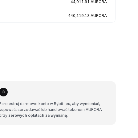
44,011.91 AURORA
440,119.13 AURORA
3
Zarejestruj darmowe konto w Bybit-eu, aby wymieniać,
kupować, sprzedawać lub handlować tokenem AURORA
przy
zerowych opłatach za wymianę
.