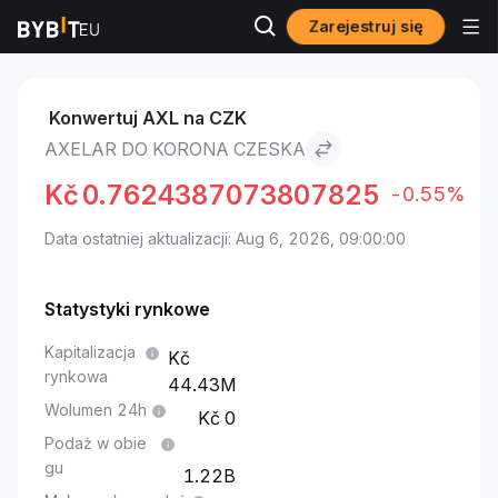
Zarejestruj się
Rynki
Cena Axelar AXL
Axelar to Korona czeska
Konwertuj AXL na CZK
AXELAR DO KORONA CZESKA
Kč
0.7624387073807825
-0.55%
Data ostatniej aktualizacji: Aug 6, 2026, 09:00:00
Statystyki rynkowe
Kapitalizacja
rynkowa
44.43M
Wolumen 24h
0
Podaż w obie
gu
1.22B