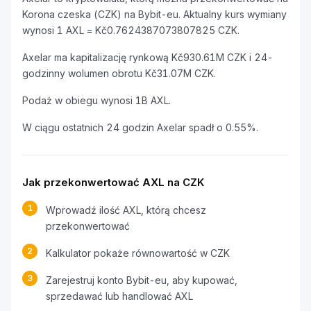
Korona czeska (CZK) na Bybit-eu. Aktualny kurs wymiany
wynosi 1 AXL = Kč0.7624387073807825 CZK.
Axelar ma kapitalizację rynkową Kč930.61M CZK i 24-
godzinny wolumen obrotu Kč31.07M CZK.
Podaż w obiegu wynosi 1B AXL.
W ciągu ostatnich 24 godzin Axelar spadł o 0.55%.
Jak przekonwertować AXL na CZK
1
Wprowadź ilość AXL, którą chcesz
przekonwertować
2
Kalkulator pokaże równowartość w CZK
3
Zarejestruj konto Bybit-eu, aby kupować,
sprzedawać lub handlować AXL