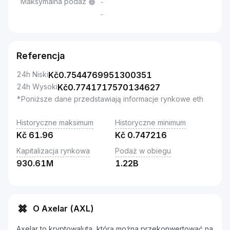
Maksymalna podaż
-
-
Referencja
24h Niski
Kč
0.7544769951300351
24h Wysoki
Kč
0.7741717570134627
*Poniższe dane przedstawiają informacje rynkowe eth
Historyczne maksimum
Historyczne minimum
Kč
61.96
Kč
0.747216
Kapitalizacja rynkowa
Podaż w obiegu
930.61M
1.22B
O Axelar (AXL)
Axelar to kryptowaluta, którą można przekonwertować na