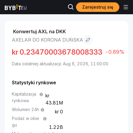
Zarejestruj się
Rynki
Cena Axelar AXL
Axelar to Korona duńska
Konwertuj AXL na DKK
AXELAR DO KORONA DUŃSKA
kr
0.23470003678008333
-0.69%
Data ostatniej aktualizacji: Aug 6, 2026, 11:00:00
Statystyki rynkowe
Kapitalizacja
rynkowa
43.81M
Wolumen 24h
0
Podaż w obie
gu
1.22B