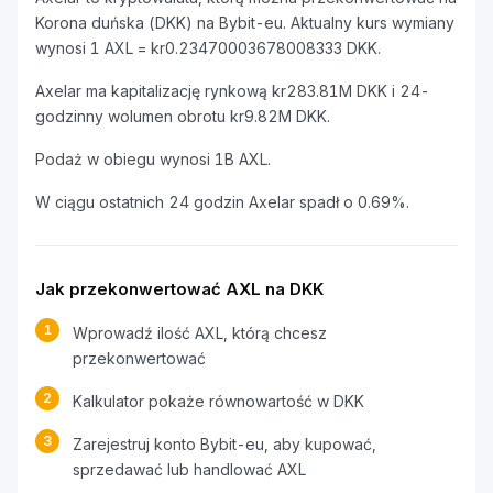
Korona duńska (DKK) na Bybit-eu. Aktualny kurs wymiany
wynosi 1 AXL = kr0.23470003678008333 DKK.
Axelar ma kapitalizację rynkową kr283.81M DKK i 24-
godzinny wolumen obrotu kr9.82M DKK.
Podaż w obiegu wynosi 1B AXL.
W ciągu ostatnich 24 godzin Axelar spadł o 0.69%.
Jak przekonwertować AXL na DKK
1
Wprowadź ilość AXL, którą chcesz
przekonwertować
2
Kalkulator pokaże równowartość w DKK
3
Zarejestruj konto Bybit-eu, aby kupować,
sprzedawać lub handlować AXL