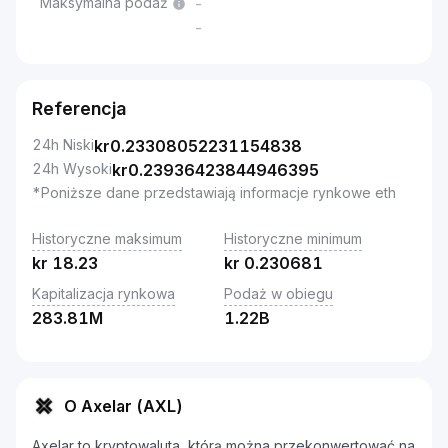
Maksymalna podaż
-
-
Referencja
24h Niski
kr
0.23308052231154838
24h Wysoki
kr
0.23936423844946395
*Poniższe dane przedstawiają informacje rynkowe eth
Historyczne maksimum
Historyczne minimum
kr
18.23
kr
0.230681
Kapitalizacja rynkowa
Podaż w obiegu
283.81M
1.22B
O Axelar (AXL)
Axelar to kryptowaluta, którą można przekonwertować na