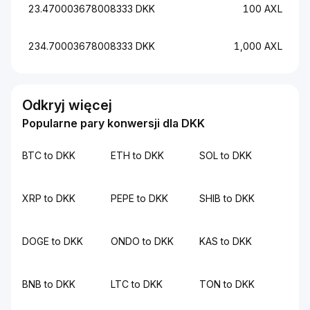
23.470003678008333 DKK
100 AXL
234.70003678008333 DKK
1,000 AXL
Odkryj więcej
Popularne pary konwersji dla DKK
BTC to DKK
ETH to DKK
SOL to DKK
XRP to DKK
PEPE to DKK
SHIB to DKK
DOGE to DKK
ONDO to DKK
KAS to DKK
BNB to DKK
LTC to DKK
TON to DKK