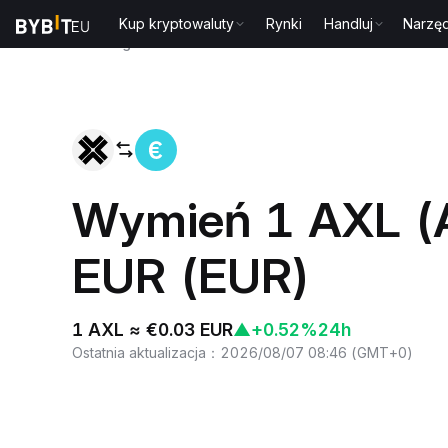
Kup kryptowaluty
Rynki
Handluj
Narzęd
Strona główna
AXL to EUR
Wymień 1 AXL (A
EUR (EUR)
1 AXL ≈ €0.03 EUR
▲
+0.52%
24h
Ostatnia aktualizacja
：
2026/08/07 08:46
(
GMT+0
)