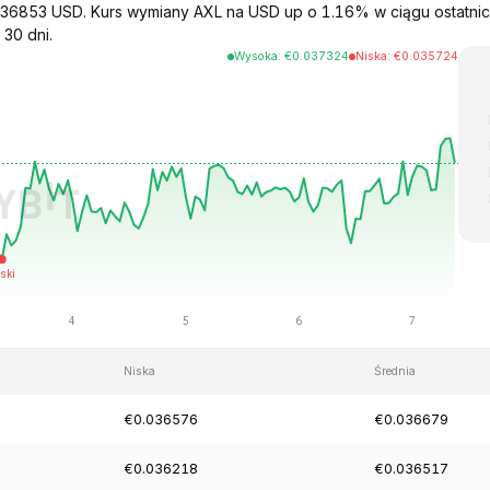
0.036853 USD. Kurs wymiany AXL na USD up o 1.16% w ciągu ostatn
 30 dni.
Wysoka
:
€
0.037324
Niska
:
€
0.035724
Niska
Średnia
€0.036576
€0.036679
€0.036218
€0.036517