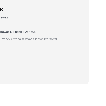
UR
rtować
zedawać lub handlować AXL
e rzeczywistym na podstawie danych rynkowych.