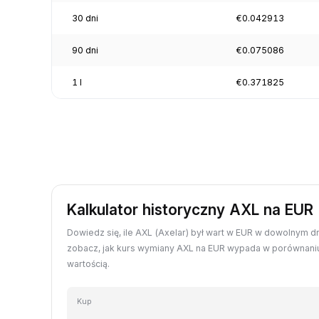
30 dni
€0.042913
90 dni
€0.075086
1 l
€0.371825
Kalkulator historyczny AXL na EUR
Dowiedz się, ile AXL (Axelar) był wart w EUR w dowolnym dn
zobacz, jak kurs wymiany AXL na EUR wypada w porównaniu
wartością.
Kup