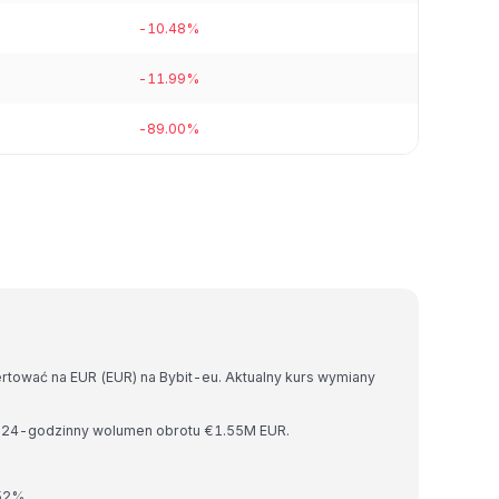
-10.48%
-11.99%
-89.00%
rtować na EUR (EUR) na Bybit-eu. Aktualny kurs wymiany
 i 24-godzinny wolumen obrotu €1.55M EUR.
.52%.