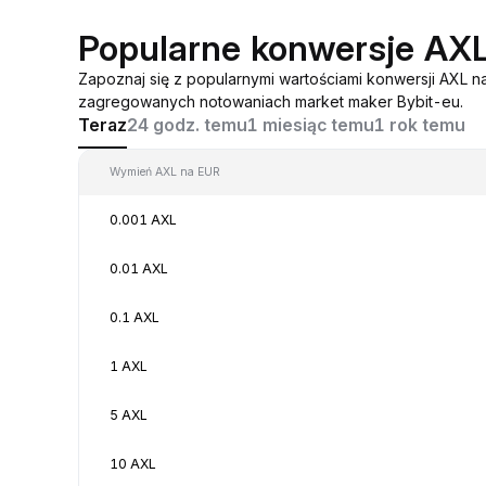
Popularne konwersje AX
Zapoznaj się z popularnymi wartościami konwersji AXL n
zagregowanych notowaniach market maker Bybit-eu.
Teraz
24 godz. temu
1 miesiąc temu
1 rok temu
Wymień AXL na EUR
0.001 AXL
0.01 AXL
0.1 AXL
1 AXL
5 AXL
10 AXL