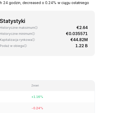
ich 24 godzin, decreased o 0.24% w ciągu ostatniego
Statystyki
€2.64
Historyczne maksimum
€0.035571
Historyczne minimum
€44.82M
Kapitalizacja rynkowa
1.22 B
Podaż w obiegu
Zmień
+1.16%
-0.24%