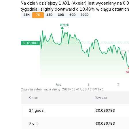
Na dzień dzisiejszy 1 AXL (Axelar) jest wyceniany na 
tygodnia i slightly downward o 10.48% w ciągu ostatnich
24H
7D
14D
30D
60D
200D
Ostatnia aktualizacja strony: 2026-08-07, 08:46 GMT+0
Okres
Wysoka
24 godz.
€0.036783
7 dni
€0.036783