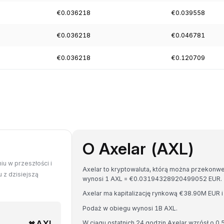
€0.036218
€0.039558
€0.036218
€0.046781
€0.036218
€0.120709
O Axelar (AXL)
iu w przeszłości i
Axelar to kryptowaluta, którą można przekonwe
 z dzisiejszą
wynosi 1 AXL = €0.03194328920499052 EUR.
Axelar ma kapitalizację rynkową €38.90M EUR
Podaż w obiegu wynosi 1B AXL.
AXL
W ciągu ostatnich 24 godzin Axelar wzrósł o 0