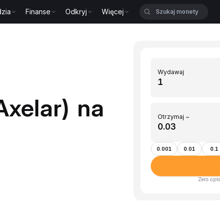
zia
Finanse
Odkryj
Więcej
Wydawaj
xelar) na
Otrzymaj ~
0.001
0.01
0.1
Zero opł