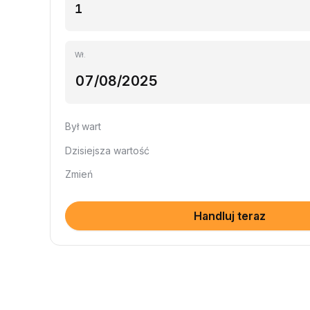
Wł.
Był wart
Dzisiejsza wartość
Zmień
Handluj teraz