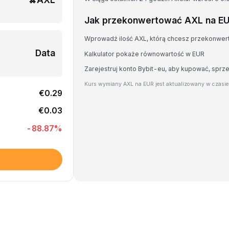
Jak przekonwertować AXL na E
Wprowadź ilość AXL, którą chcesz przekonwe
Data
Kalkulator pokaże równowartość w EUR
Zarejestruj konto Bybit-eu, aby kupować, spr
Kurs wymiany AXL na EUR jest aktualizowany w czasi
€0.29
€0.03
-88.87
%