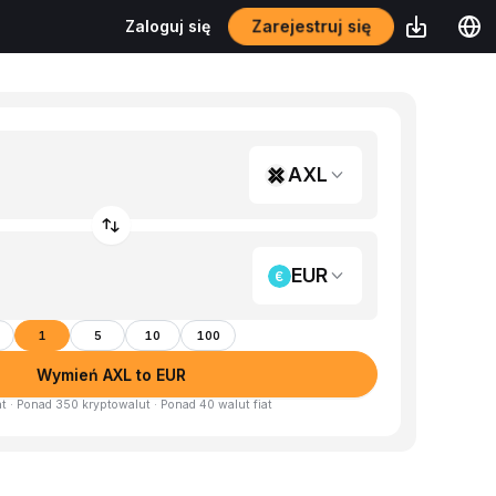
Zarejestruj się
Zaloguj się
AXL
EUR
1
5
10
100
Wymień AXL to EUR
at · Ponad 350 kryptowalut · Ponad 40 walut fiat