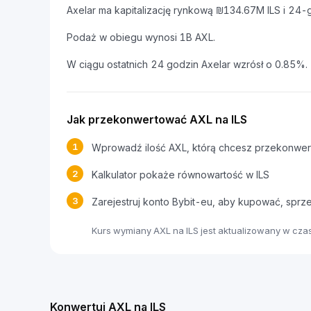
Axelar ma kapitalizację rynkową ₪134.67M ILS i 24
Podaż w obiegu wynosi 1B AXL.
W ciągu ostatnich 24 godzin Axelar wzrósł o 0.85%.
Jak przekonwertować AXL na ILS
1
Wprowadź ilość AXL, którą chcesz przekonwe
2
Kalkulator pokaże równowartość w ILS
3
Zarejestruj konto Bybit-eu, aby kupować, spr
Kurs wymiany AXL na ILS jest aktualizowany w cz
Konwertuj AXL na ILS