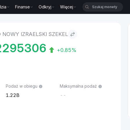
zia
Finanse
Odkryj
Więcej
ekel
 NOWY IZRAELSKI SZEKEL
2295306
+0.85%
Podaż w obiegu
Maksymalna podaż
1.22B
--