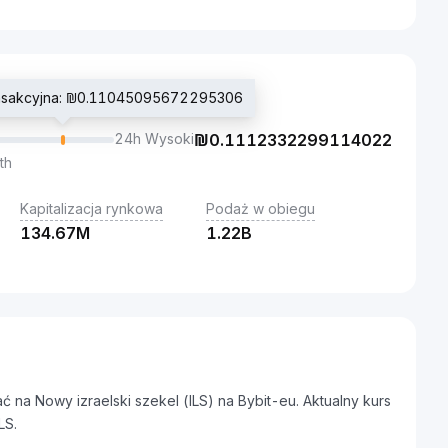
ransakcyjna: ₪0.11045095672295306
24h Wysoki
₪
0.1112332299114022
th
Kapitalizacja rynkowa
Podaż w obiegu
134.67M
1.22B
 na Nowy izraelski szekel (ILS) na Bybit-eu. Aktualny kurs
LS.