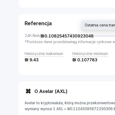
Referencja
Ostatnia cena t
24h Niski
₪
0.10825457430923048
*Poniższe dane przedstawiają informacje rynkowe e
Historyczne maksimum
Historyczne minimum
₪
9.43
₪
0.107783
O Axelar (AXL)
Axelar to kryptowaluta, którą można przekonwertować
wymiany wynosi 1 AXL = ₪0.11045095672295306 I