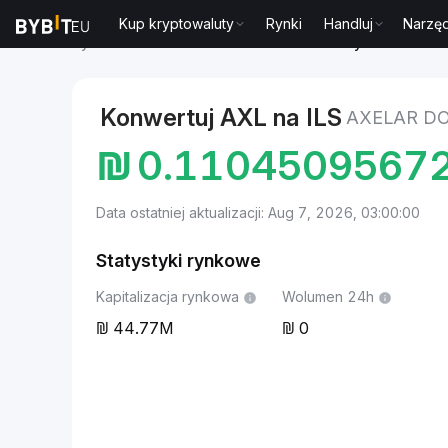
Kup kryptowaluty
Rynki
Handluj
Narzęd
Rynki
Cena Axelar AXL
Axelar to Nowy izraelski sz
Konwertuj AXL na ILS
AXELAR DO
₪
0.1104509567
Data ostatniej aktualizacji: Aug 7, 2026, 03:00:00
Statystyki rynkowe
Kapitalizacja rynkowa
Wolumen 24h
44.77M
0