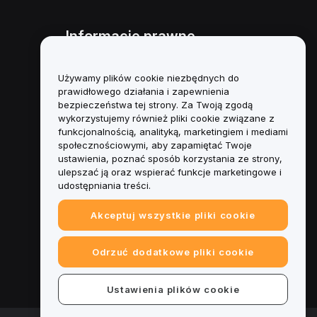
Informacje prawne
Polityka dotycząca konfliktu
interesów
Używamy plików cookie niezbędnych do
prawidłowego działania i zapewnienia
Podsumowanie polityki
bezpieczeństwa tej strony. Za Twoją zgodą
powiernictwa i zarządzania
wykorzystujemy również pliki cookie związane z
funkcjonalnością, analityką, marketingiem i mediami
Informacje ESG
społecznościowymi, aby zapamiętać Twoje
ustawienia, poznać sposób korzystania ze strony,
Biuletyny informacyjne
ulepszać ją oraz wspierać funkcje marketingowe i
kryptoaktywów
udostępniania treści.
Akceptuj wszystkie pliki cookie
Odrzuć dodatkowe pliki cookie
Ustawienia plików cookie