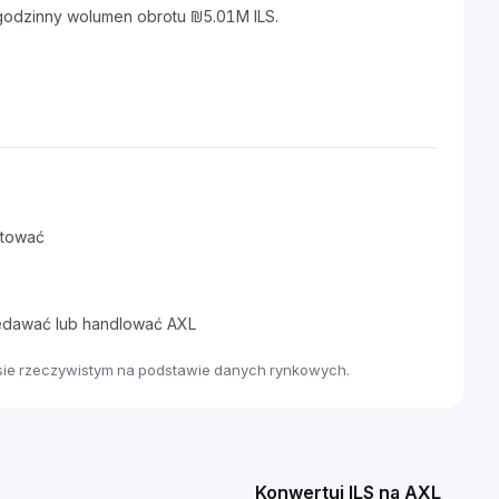
-godzinny wolumen obrotu ₪5.01M ILS.
rtować
zedawać lub handlować AXL
asie rzeczywistym na podstawie danych rynkowych.
Konwertuj ILS na AXL