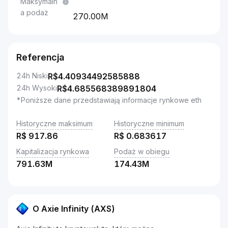
Maksymaln
a podaż
270.00M
Referencja
24h Niski
R$
4.40934492585888
24h Wysoki
R$
4.685568389891804
*Poniższe dane przedstawiają informacje rynkowe eth
Historyczne maksimum
Historyczne minimum
R$
917.86
R$
0.683617
Kapitalizacja rynkowa
Podaż w obiegu
791.63M
174.43M
O Axie Infinity (AXS)