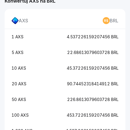
Konwertuj AXS na BRL
AXS
BRL
1 AXS
4.537226159207456 BRL
5 AXS
22.68613079603728 BRL
10 AXS
45.37226159207456 BRL
20 AXS
90.74452318414912 BRL
50 AXS
226.8613079603728 BRL
100 AXS
453.7226159207456 BRL