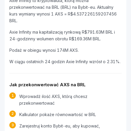
Axie Infinity to kryptowaluta, którą można
przekonwertować na BRL (BRL) na Bybit-eu. Aktualny
kurs wymiany wynosi 1 AXS = R$4.537226159207456
BRL.
Axie Infinity ma kapitalizację rynkową R$791.63M BRL i
24-godzinny wolumen obrotu R$169.36M BRL.
Podaż w obiegu wynosi 174M AXS.
W ciągu ostatnich 24 godzin Axie Infinity wzrósł o 2.31%.
Jak przekonwertować AXS na BRL
1
Wprowadź ilość AXS, którą chcesz
przekonwertować
2
Kalkulator pokaże równowartość w BRL
3
Zarejestruj konto Bybit-eu, aby kupować,