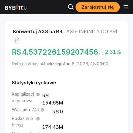
Zarejestruj się
Rynki
Cena Axie Infinity AXS
Axie Infinity to BRL
Konwertuj AXS na BRL
AXIE INFINITY DO BRL
R$
4.537226159207456
+2.31%
Data ostatniej aktualizacji: Aug 6, 2026, 18:00:00
Statystyki rynkowe
Kapitalizacj
a rynkowa
154.68M
Wolumen 24h
0
Podaż w o
biegu
174.43M