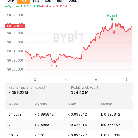
24H
7D
14D
30D
60D
200D
Wysoka
:
kr
0.905189
Niska
:
kr
0.815495
Ostatnia aktualizacja strony: 2026-08-08, 08:10 GMT+0
Historyczne maksimum
Historyczne minimum
kr164.90
kr0.123718
Kapitalizacja rynkowa
Podaż w obiegu
kr156.22M
174.43 M
Okres
Wysoka
Niska
Średnia
Z
24 godz.
kr0.895842
kr0.895842
kr0.895842
-
7 dni
kr0.895842
kr0.822016
kr0.853457
+
30 dni
kr1.01
kr0.820977
kr0.908335
-