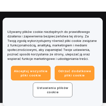
Informacje
Używamy plików cookie niezbędnych do prawidłowego
Usługi
działania i zapewnienia bezpieczeństwa tej strony. Za
Twoją zgodą wykorzystujemy również pliki cookie związane
Obsługa Klienta
z funkcjonalnością, analityką, marketingiem i mediami
społecznościowymi, aby zapamiętać Twoje ustawienia,
poznać sposób korzystania ze strony, ulepszać ją oraz
Produkty
wspierać funkcje marketingowe i udostępniania treści.
Informacje prawne
Akceptuj wszystkie
Odrzuć dodatkowe
pliki cookie
pliki cookie
© 2025-2026 Bybit.eu. All rights reserved.
Ustawienia plików
Warunki świadczenia usług
|
Polityka Prywatności
|
Dane
cookie
firmy (Impressum)
|
Centrum preferencji plików cookie