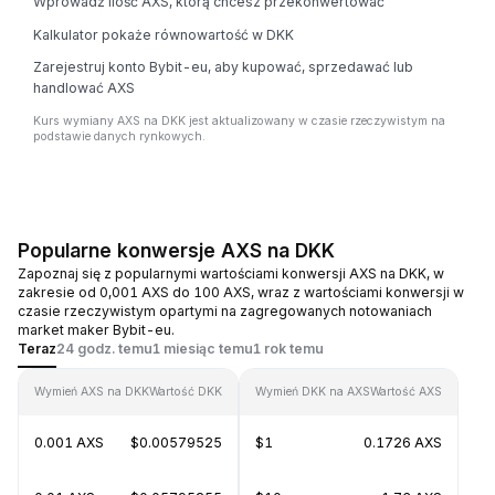
Wprowadź ilość AXS, którą chcesz przekonwertować
Kalkulator pokaże równowartość w DKK
Zarejestruj konto Bybit-eu, aby kupować, sprzedawać lub
handlować AXS
Kurs wymiany AXS na DKK jest aktualizowany w czasie rzeczywistym na
podstawie danych rynkowych.
Popularne konwersje AXS na DKK
Zapoznaj się z popularnymi wartościami konwersji AXS na DKK, w
zakresie od 0,001 AXS do 100 AXS, wraz z wartościami konwersji w
czasie rzeczywistym opartymi na zagregowanych notowaniach
market maker Bybit-eu.
Teraz
24 godz. temu
1 miesiąc temu
1 rok temu
Wymień AXS na DKK
Wartość DKK
Wymień DKK na AXS
Wartość AXS
0.001 AXS
$0.00579525
$1
0.1726 AXS