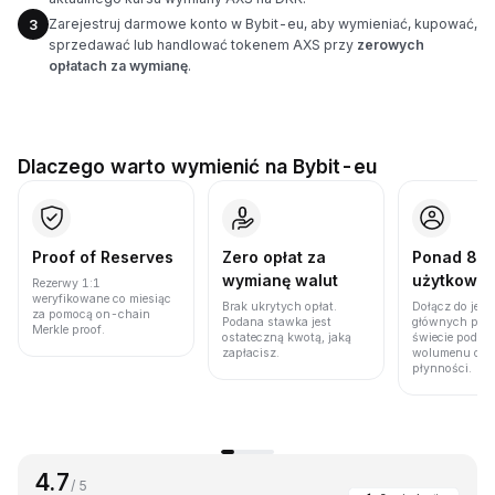
Zarejestruj darmowe konto w Bybit-eu, aby wymieniać, kupować,
3
sprzedawać lub handlować tokenem AXS przy
zerowych
opłatach za wymianę
.
Dlaczego warto wymienić na Bybit-eu
Proof of Reserves
Zero opłat za
Ponad 86 
wymianę walut
użytkown
Rezerwy 1:1
weryfikowane co miesiąc
Brak ukrytych opłat.
Dołącz do jedn
za pomocą on-chain
Podana stawka jest
głównych plat
Merkle proof.
ostateczną kwotą, jaką
świecie pod w
zapłacisz.
wolumenu obro
płynności.
4.7
/ 5