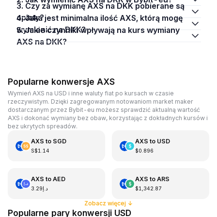
3. Czy za wymianę AXS na DKK pobierane są
opłaty?
4. Jaka jest minimalna ilość AXS, którą mogę
wymienić na DKK?
5. Jakie czynniki wpływają na kurs wymiany
AXS na DKK?
Popularne konwersje AXS
Wymień AXS na USD i inne waluty fiat po kursach w czasie
rzeczywistym. Dzięki zagregowanym notowaniom market maker
dostarczanym przez Bybit-eu możesz sprawdzić aktualną wartość
AXS i dokonać wymiany bez obaw, korzystając z dokładnych kursów i
bez ukrytych spreadów.
AXS
to
SGD
AXS
to
USD
S$1.14
$0.896
AXS
to
AED
AXS
to
ARS
د.إ3.29
$1,342.87
Zobacz więcej
↓
Popularne pary konwersji USD