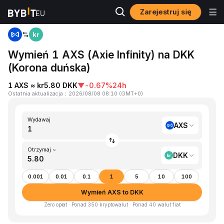
Zarejestruj się
Strona główna
AXS to DKK
Wymień 1 AXS (Axie Infinity) na DKK
(Korona duńska)
1 AXS ≈ kr5.80 DKK
▼
-0.67%
24h
Ostatnia aktualizacja
：
2026/08/08 08:10
(
GMT+0
)
Wydawaj
AXS
Otrzymaj ~
DKK
0.001
0.01
0.1
1
5
10
100
Wymień AXS to DKK
Zero opłat · Ponad 350 kryptowalut · Ponad 40 walut fiat