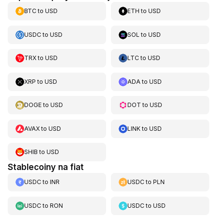
BTC
to
USD
ETH
to
USD
USDC
to
USD
SOL
to
USD
TRX
to
USD
LTC
to
USD
XRP
to
USD
ADA
to
USD
DOGE
to
USD
DOT
to
USD
AVAX
to
USD
LINK
to
USD
SHIB
to
USD
Stablecoiny na fiat
USDC
to
INR
USDC
to
PLN
USDC
to
RON
USDC
to
USD