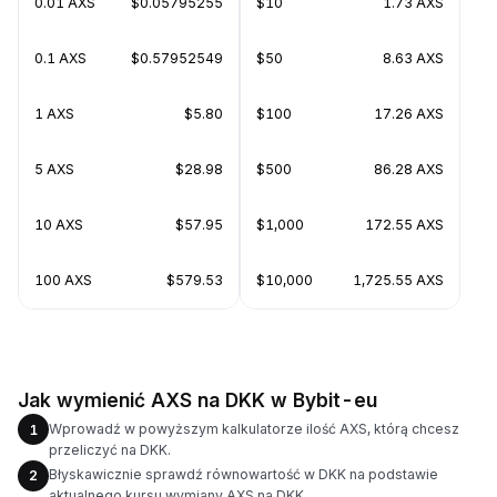
0.01 AXS
$0.05795255
$10
1.73 AXS
0.1 AXS
$0.57952549
$50
8.63 AXS
1 AXS
$5.80
$100
17.26 AXS
5 AXS
$28.98
$500
86.28 AXS
10 AXS
$57.95
$1,000
172.55 AXS
100 AXS
$579.53
$10,000
1,725.55 AXS
Jak wymienić AXS na DKK w Bybit-eu
Wprowadź w powyższym kalkulatorze ilość AXS, którą chcesz
1
przeliczyć na DKK.
Błyskawicznie sprawdź równowartość w DKK na podstawie
2
aktualnego kursu wymiany AXS na DKK.