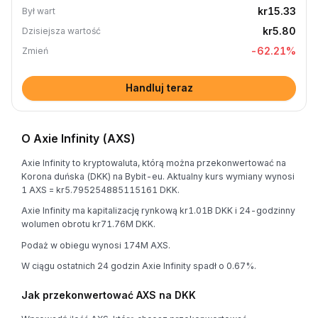
kr15.33
Był wart
kr5.80
Dzisiejsza wartość
-62.21
%
Zmień
Handluj teraz
O Axie Infinity (AXS)
Axie Infinity to kryptowaluta, którą można przekonwertować na
Korona duńska (DKK) na Bybit-eu. Aktualny kurs wymiany wynosi
1 AXS = kr5.795254885115161 DKK.
Axie Infinity ma kapitalizację rynkową kr1.01B DKK i 24-godzinny
wolumen obrotu kr71.76M DKK.
Podaż w obiegu wynosi 174M AXS.
W ciągu ostatnich 24 godzin Axie Infinity spadł o 0.67%.
Jak przekonwertować AXS na DKK