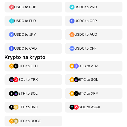
USDC
to
PHP
USDC
to
VND
USDC
to
EUR
USDC
to
GBP
USDC
to
JPY
USDC
to
AUD
USDC
to
CAD
USDC
to
CHF
Krypto na krypto
BTC
to
ETH
BTC
to
ADA
SOL
to
TRX
BTC
to
SOL
ETH
to
SOL
BTC
to
XRP
ETH
to
BNB
SOL
to
AVAX
BTC
to
DOGE