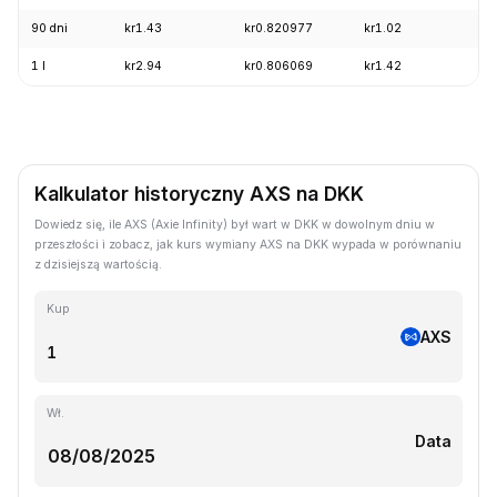
90 dni
kr1.43
kr0.820977
kr1.02
-
1 l
kr2.94
kr0.806069
kr1.42
-
Kalkulator historyczny AXS na DKK
Dowiedz się, ile AXS (Axie Infinity) był wart w DKK w dowolnym dniu w
przeszłości i zobacz, jak kurs wymiany AXS na DKK wypada w porównaniu
z dzisiejszą wartością.
Kup
AXS
Wł.
Data