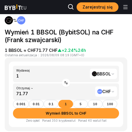
Zarejestruj się
Strona główna
BBSOL to CHF
Wymień 1 BBSOL (BybitSOL) na CHF
(Frank szwajcarski)
1 BBSOL ≈ CHF71.77 CHF
▲
+2.24%
24h
Ostatnia aktualizacja
：
2026/08/09 08:19
(
GMT+0
)
Wydawaj
BBSOL
Otrzymaj ~
CHF
0.001
0.01
0.1
1
5
10
100
Wymień BBSOL to CHF
Zero opłat · Ponad 350 kryptowalut · Ponad 40 walut fiat