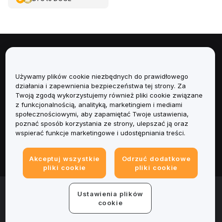
Informacje
Używamy plików cookie niezbędnych do prawidłowego
Usługi
działania i zapewnienia bezpieczeństwa tej strony. Za
Twoją zgodą wykorzystujemy również pliki cookie związane
Obsługa Klienta
z funkcjonalnością, analityką, marketingiem i mediami
społecznościowymi, aby zapamiętać Twoje ustawienia,
poznać sposób korzystania ze strony, ulepszać ją oraz
Produkty
wspierać funkcje marketingowe i udostępniania treści.
Informacje prawne
Akceptuj wszystkie
Odrzuć dodatkowe
pliki cookie
pliki cookie
© 2025-2026 Bybit.eu. All rights reserved.
Ustawienia plików
Warunki świadczenia usług
|
Polityka Prywatności
|
Dane
cookie
firmy (Impressum)
|
Centrum preferencji plików cookie