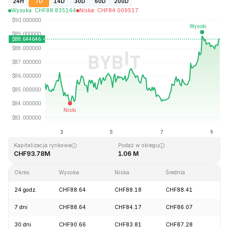
24H
7D
14D
30D
60D
200D
Wysoka
:
CHF
88.835164
Niska
:
CHF
84.009517
Ostatnia aktualizacja strony: 2026-08-09, 08:19 GMT+0
Historyczne maksimum
Historyczne minimum
CHF308.60
CHF69.33
Kapitalizacja rynkowa
Podaż w obiegu
CHF93.78M
1.06 M
Okres
Wysoka
Niska
Średnia
Zm
24 godz.
CHF88.64
CHF88.18
CHF88.41
+2
7 dni
CHF88.64
CHF84.17
CHF86.07
+3
30 dni
CHF90.66
CHF83.81
CHF87.28
-2