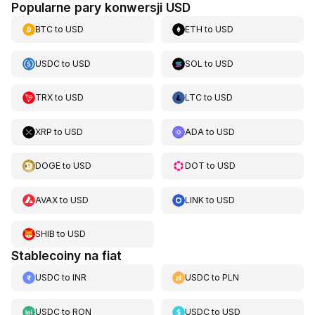
Popularne pary konwersji USD
BTC
to
USD
ETH
to
USD
USDC
to
USD
SOL
to
USD
TRX
to
USD
LTC
to
USD
XRP
to
USD
ADA
to
USD
DOGE
to
USD
DOT
to
USD
AVAX
to
USD
LINK
to
USD
SHIB
to
USD
Stablecoiny na fiat
USDC
to
INR
USDC
to
PLN
USDC
to
RON
USDC
to
USD