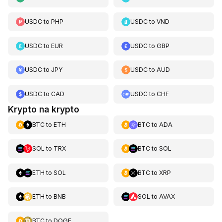
USDC
to
PHP
USDC
to
VND
USDC
to
EUR
USDC
to
GBP
USDC
to
JPY
USDC
to
AUD
USDC
to
CAD
USDC
to
CHF
Krypto na krypto
BTC
to
ETH
BTC
to
ADA
SOL
to
TRX
BTC
to
SOL
ETH
to
SOL
BTC
to
XRP
ETH
to
BNB
SOL
to
AVAX
BTC
to
DOGE