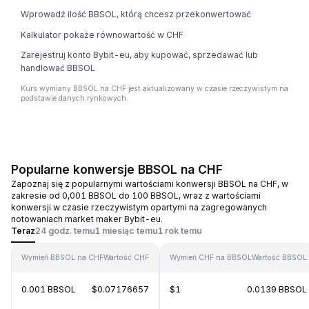
Wprowadź ilość BBSOL, którą chcesz przekonwertować
Kalkulator pokaże równowartość w CHF
Zarejestruj konto Bybit-eu, aby kupować, sprzedawać lub
handlować BBSOL
Kurs wymiany BBSOL na CHF jest aktualizowany w czasie rzeczywistym na
podstawie danych rynkowych.
Popularne konwersje BBSOL na CHF
Zapoznaj się z popularnymi wartościami konwersji BBSOL na CHF, w
zakresie od 0,001 BBSOL do 100 BBSOL, wraz z wartościami
konwersji w czasie rzeczywistym opartymi na zagregowanych
notowaniach market maker Bybit-eu.
Teraz
24 godz. temu
1 miesiąc temu
1 rok temu
Wymień BBSOL na CHF
Wartość CHF
Wymień CHF na BBSOL
Wartość BBSOL
0.001 BBSOL
$0.07176657
$1
0.0139 BBSOL