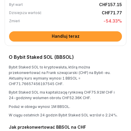
CHF157.15
Był wart
CHF71.77
Dzisiejsza wartość
-54.33
%
Zmień
Handluj teraz
O Bybit Staked SOL (BBSOL)
Bybit Staked SOL to kryptowaluta, którą można
przekonwertować na Frank szwajcarski (CHF) na Bybit-eu.
Aktualny kurs wymiany wynosi 1 BBSOL =
CHF71.76657456197545 CHF.
Bybit Staked SOL ma kapitalizację rynkową CHF75.91M CHF i
24-godzinny wolumen obrotu CHF52.36K CHF.
Podaż w obiegu wynosi 1M BBSOL.
W ciągu ostatnich 24 godzin Bybit Staked SOL wzrósł o 2.24%.
Jak przekonwertować BBSOL na CHF