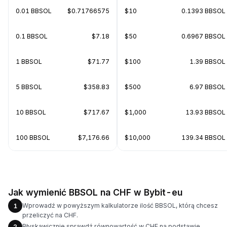
0.01 BBSOL
$0.71766575
$10
0.1393 BBSOL
0.1 BBSOL
$7.18
$50
0.6967 BBSOL
1 BBSOL
$71.77
$100
1.39 BBSOL
5 BBSOL
$358.83
$500
6.97 BBSOL
10 BBSOL
$717.67
$1,000
13.93 BBSOL
100 BBSOL
$7,176.66
$10,000
139.34 BBSOL
Jak wymienić BBSOL na CHF w Bybit-eu
Wprowadź w powyższym kalkulatorze ilość BBSOL, którą chcesz
1
przeliczyć na CHF.
Błyskawicznie sprawdź równowartość w CHF na podstawie
2