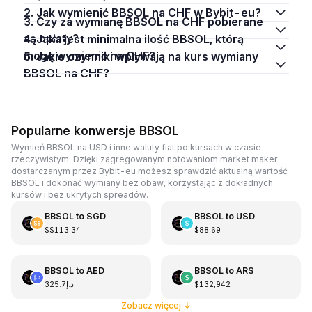
2. Jak wymienić BBSOL na CHF w Bybit-eu?
3. Czy za wymianę BBSOL na CHF pobierane
są opłaty?
4. Jaka jest minimalna ilość BBSOL, którą
mogę wymienić na CHF?
5. Jakie czynniki wpływają na kurs wymiany
BBSOL na CHF?
Popularne konwersje BBSOL
Wymień BBSOL na USD i inne waluty fiat po kursach w czasie
rzeczywistym. Dzięki zagregowanym notowaniom market maker
dostarczanym przez Bybit-eu możesz sprawdzić aktualną wartość
BBSOL i dokonać wymiany bez obaw, korzystając z dokładnych
kursów i bez ukrytych spreadów.
BBSOL
to
SGD
BBSOL
to
USD
S$113.34
$88.69
BBSOL
to
AED
BBSOL
to
ARS
د.إ325.7
$132,942
Zobacz więcej
↓