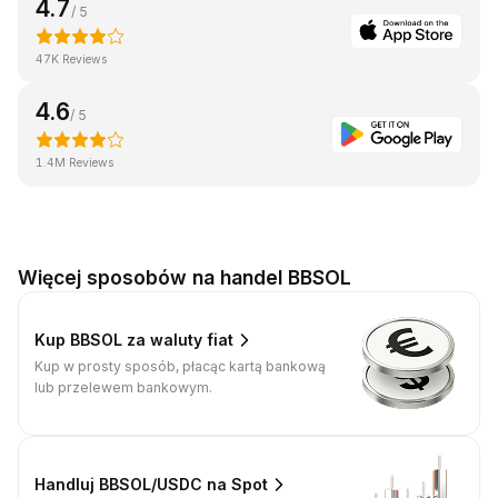
4.7
/ 5
47K Reviews
4.6
/ 5
1.4M Reviews
Więcej sposobów na handel BBSOL
Kup BBSOL za waluty fiat
Kup w prosty sposób, płacąc kartą bankową
lub przelewem bankowym.
Handluj BBSOL/USDC na Spot