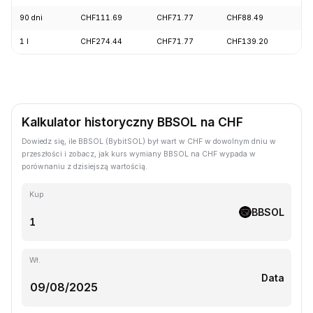
90 dni
CHF111.69
CHF71.77
CHF88.49
+1
1 l
CHF274.44
CHF71.77
CHF139.20
-5
Kalkulator historyczny BBSOL na CHF
Dowiedz się, ile BBSOL (BybitSOL) był wart w CHF w dowolnym dniu w
przeszłości i zobacz, jak kurs wymiany BBSOL na CHF wypada w
porównaniu z dzisiejszą wartością.
Kup
BBSOL
Wł.
Data