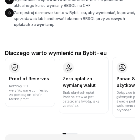
aktualnego kursu wymiany BBSOL na CHF.
Zarejestruj darmowe konto w Bybit-eu, aby wymieniać, kupować,
3
sprzedawać lub handlować tokenem BBSOL przy
zerowych
opłatach za wymianę
.
Dlaczego warto wymienić na Bybit-eu
Proof of Reserves
Zero opłat za
Ponad 86 
wymianę walut
użytkown
Rezerwy 1:1
weryfikowane co miesiąc
Brak ukrytych opłat.
Dołącz do jedn
za pomocą on-chain
Podana stawka jest
głównych plat
Merkle proof.
ostateczną kwotą, jaką
świecie pod w
zapłacisz.
wolumenu obro
płynności.