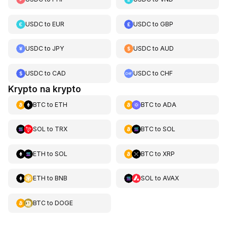
USDC
to
EUR
USDC
to
GBP
USDC
to
JPY
USDC
to
AUD
USDC
to
CAD
USDC
to
CHF
Krypto na krypto
BTC
to
ETH
BTC
to
ADA
SOL
to
TRX
BTC
to
SOL
ETH
to
SOL
BTC
to
XRP
ETH
to
BNB
SOL
to
AVAX
BTC
to
DOGE