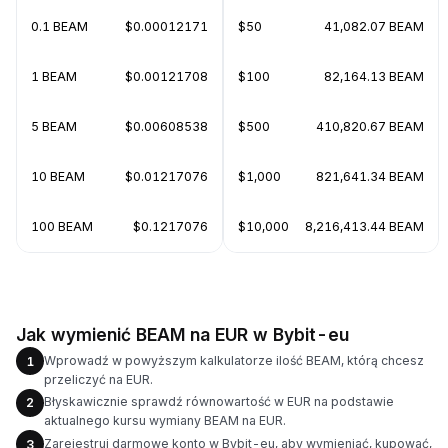
0.1 BEAM
$0.00012171
$50
41,082.07 BEAM
1 BEAM
$0.00121708
$100
82,164.13 BEAM
5 BEAM
$0.00608538
$500
410,820.67 BEAM
10 BEAM
$0.01217076
$1,000
821,641.34 BEAM
100 BEAM
$0.1217076
$10,000
8,216,413.44 BEAM
Jak wymienić BEAM na EUR w Bybit-eu
Wprowadź w powyższym kalkulatorze ilość BEAM, którą chcesz
1
przeliczyć na EUR.
Błyskawicznie sprawdź równowartość w EUR na podstawie
2
aktualnego kursu wymiany BEAM na EUR.
Zarejestruj darmowe konto w Bybit-eu, aby wymieniać, kupować,
3