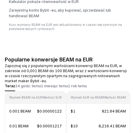
Kalkulator pokaże równowartość w EUR
Zarejestruj konto Bybit-eu, aby kupować, sprzedawać lub
handlować BEAM
Kurs wymiany BEAM na EUR jest aktualizowany w czasie rzeczywistym na
podstawie danych rynkowych.
Popularne konwersje BEAM na EUR
Zapoznaj się z popularnymi wartościami konwersji BEAM na EUR, w
zakresie od 0,001 BEAM do 100 BEAM, wraz z wartościami konwersji
w czasie rzeczywistym opartymi na zagregowanych notowaniach
market maker Bybit-eu.
Teraz
24 godz. temu
1 miesiąc temu
1 rok temu
Wymień BEAM na EUR
Wartość EUR
Wymień EUR na BEAM
Wartość BEAM
0.001 BEAM
$0.00000122
$1
821.64 BEAM
0.01 BEAM
$0.00001217
$10
8,216.41 BEAM