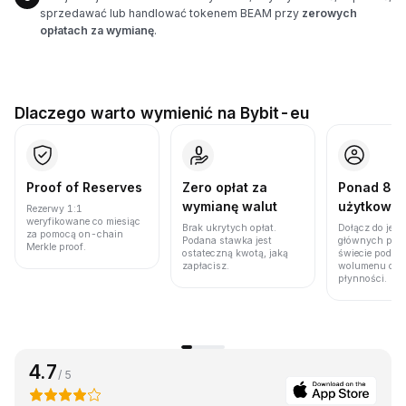
sprzedawać lub handlować tokenem BEAM przy
zerowych
opłatach za wymianę
.
Dlaczego warto wymienić na Bybit-eu
Proof of Reserves
Zero opłat za
Ponad 86 
wymianę walut
użytkown
Rezerwy 1:1
weryfikowane co miesiąc
Brak ukrytych opłat.
Dołącz do jedn
za pomocą on-chain
Podana stawka jest
głównych plat
Merkle proof.
ostateczną kwotą, jaką
świecie pod w
zapłacisz.
wolumenu obro
płynności.
4.7
/ 5