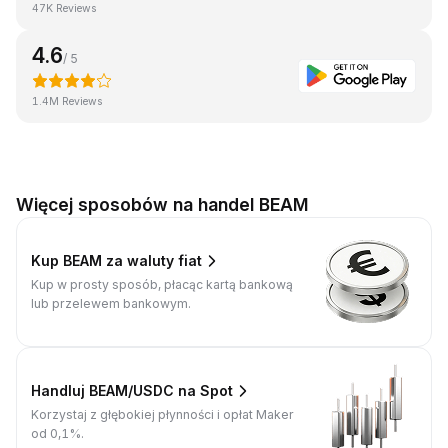
47K Reviews
4.6
/ 5
1.4M Reviews
Więcej sposobów na handel BEAM
Kup BEAM za waluty fiat
Kup w prosty sposób, płacąc kartą bankową
lub przelewem bankowym.
Handluj BEAM/USDC na Spot
Korzystaj z głębokiej płynności i opłat Maker
od 0,1%.