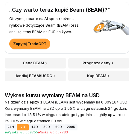
„Czy warto teraz kupić Beam (BEAM)?"
Otrzymuj oparte na AI spostrzeżenia
rynkowe dotyczące Beam (BEAM) oraz
analizę ceny BEAM na EUR na żywo.
Zapytaj TradeGPT
Cena BEAM
Prognoza ceny
Handluj BEAM/USDC
Kup BEAM
Wykres kursu wymiany BEAM na USD
Na dzień dzisiejszy 1 BEAM (BEAM) jest wyceniany na 0.009164 USD.
Kurs wymiany BEAM na USD up o 1.55% w ciągu ostatnich 24 godzin,
increased o 13.51% w ciągu ostatniego tygodnia i slightly upward o
29.10% w ciągu ostatnich 30 dni.
24H
7D
14D
30D
60D
200D
Wysoka
:
€
0.009755
Niska
:
€
0.007783