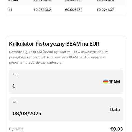
1 l
€0.051362
€0.006964
€0.024637
-
Kalkulator historyczny BEAM na EUR
Dowiedz się, ile BEAM (Beam) był wart w EUR w dowolnym dniu w
przeszłości i zobacz, jak kurs wymiany BEAM na EUR wypada w
porównaniu z dzisiejszą wartością.
Kup
BEAM
Wł.
Data
€0.03
Był wart