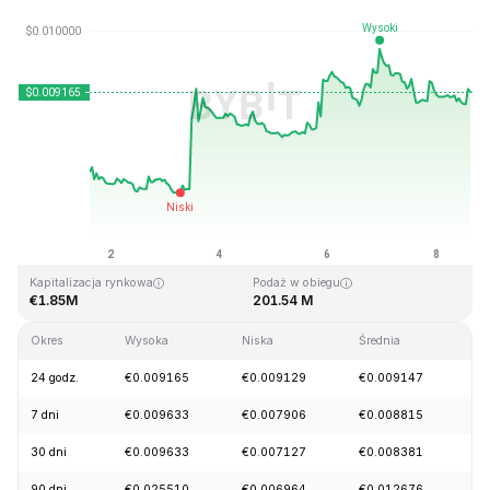
Ostatnia aktualizacja strony: 2026-08-08, 14:35 GMT+0
Historyczne maksimum
Historyczne minimum
€4.28
€0.006168
Kapitalizacja rynkowa
Podaż w obiegu
€1.85M
201.54 M
Okres
Wysoka
Niska
Średnia
Zm
24 godz.
€0.009165
€0.009129
€0.009147
+
7 dni
€0.009633
€0.007906
€0.008815
+
30 dni
€0.009633
€0.007127
€0.008381
+
90 dni
€0.025510
€0.006964
€0.012676
-