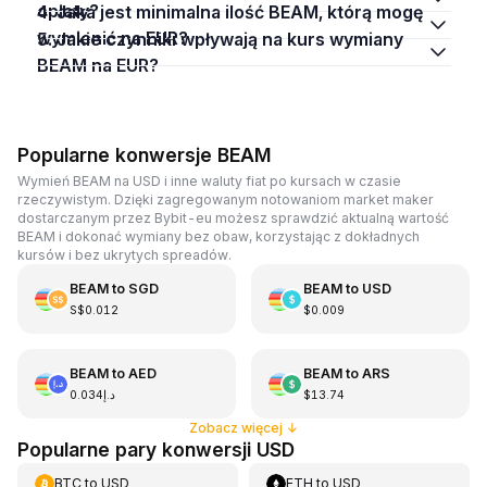
opłaty?
4. Jaka jest minimalna ilość BEAM, którą mogę
wymienić na EUR?
5. Jakie czynniki wpływają na kurs wymiany
BEAM na EUR?
Popularne konwersje BEAM
Wymień BEAM na USD i inne waluty fiat po kursach w czasie
rzeczywistym. Dzięki zagregowanym notowaniom market maker
dostarczanym przez Bybit-eu możesz sprawdzić aktualną wartość
BEAM i dokonać wymiany bez obaw, korzystając z dokładnych
kursów i bez ukrytych spreadów.
BEAM
to
SGD
BEAM
to
USD
S$0.012
$0.009
BEAM
to
AED
BEAM
to
ARS
د.إ0.034
$13.74
Zobacz więcej
↓
Popularne pary konwersji USD
BTC
to
USD
ETH
to
USD