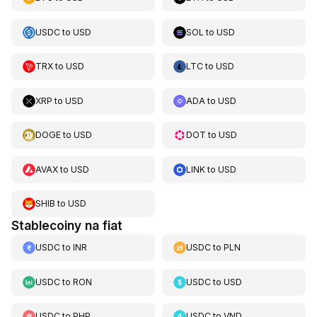
USDC
to
USD
SOL
to
USD
TRX
to
USD
LTC
to
USD
XRP
to
USD
ADA
to
USD
DOGE
to
USD
DOT
to
USD
AVAX
to
USD
LINK
to
USD
SHIB
to
USD
Stablecoiny na fiat
USDC
to
INR
USDC
to
PLN
USDC
to
RON
USDC
to
USD
USDC
to
PHP
USDC
to
VND