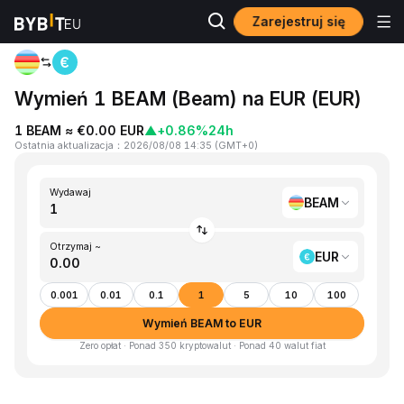
Zarejestruj się
Strona główna
BEAM to EUR
Wymień 1 BEAM (Beam) na EUR (EUR)
1 BEAM ≈ €0.00 EUR
▲
+0.86%
24h
Ostatnia aktualizacja
：
2026/08/08 14:35
(
GMT+0
)
Wydawaj
BEAM
Otrzymaj ~
EUR
0.001
0.01
0.1
1
5
10
100
Wymień BEAM to EUR
Zero opłat · Ponad 350 kryptowalut · Ponad 40 walut fiat