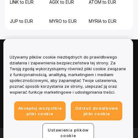
LINK to EUR
AGIX to EUR
ATOM to EUR
JUP to EUR
MYRO to EUR
MYRIA to EUR
Informacje
Używamy plików cookie niezbędnych do prawidłowego
działania i zapewnienia bezpieczeństwa tej strony. Za
Usługi
Twoją zgodą wykorzystujemy również pliki cookie związane
z funkcjonalnością, analityką, marketingiem i mediami
społecznościowymi, aby zapamiętać Twoje ustawienia,
Obsługa Klienta
poznać sposób korzystania ze strony, ulepszać ją oraz
wspierać funkcje marketingowe i udostępniania treści.
Produkty
Akceptuj wszystkie
Odrzuć dodatkowe
Informacje prawne
pliki cookie
pliki cookie
Ustawienia plików
© 2025-2026 Bybit.eu. Wszystkie prawa zastrzeżone.
cookie