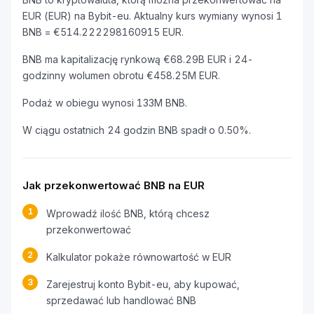
EUR (EUR) na Bybit-eu. Aktualny kurs wymiany wynosi 1
BNB = €514.222298160915 EUR.
BNB ma kapitalizację rynkową €68.29B EUR i 24-
godzinny wolumen obrotu €458.25M EUR.
Podaż w obiegu wynosi 133M BNB.
W ciągu ostatnich 24 godzin BNB spadł o 0.50%.
Jak przekonwertować BNB na EUR
1
Wprowadź ilość BNB, którą chcesz
przekonwertować
2
Kalkulator pokaże równowartość w EUR
3
Zarejestruj konto Bybit-eu, aby kupować,
sprzedawać lub handlować BNB