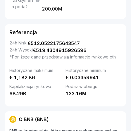
Maksymaln
a podaż
200.00M
Referencja
24h Niski
€
512.0522175643547
24h Wysoki
€
519.4304915926596
*Poniższe dane przedstawiają informacje rynkowe eth
Historyczne maksimum
Historyczne minimum
€
1,182.86
€
0.03359941
Kapitalizacja rynkowa
Podaż w obiegu
68.29B
133.16M
O BNB (BNB)
BNB to kryptowaluta, którą można przekonwertować na