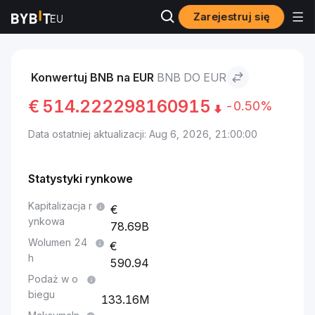
Zarejestruj się
Rynki
Cena BNB BNB
BNB to EUR
Konwertuj BNB na EUR
BNB DO EUR
€
514.222298160915
-0.50%
Data ostatniej aktualizacji: Aug 6, 2026, 21:00:00
Statystyki rynkowe
Kapitalizacja r
ynkowa
78.69B
Wolumen 24
h
590.94
Podaż w o
biegu
133.16M