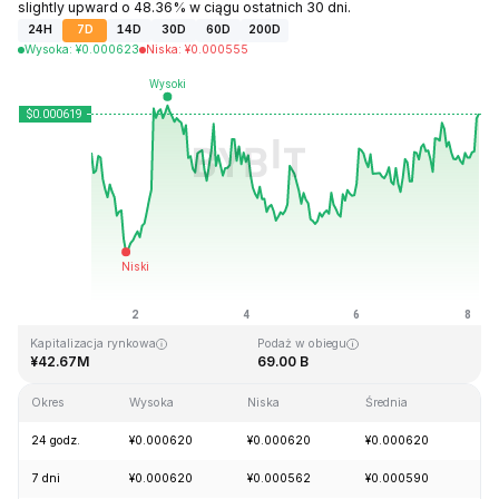
slightly upward o 48.36% w ciągu ostatnich 30 dni.
24H
7D
14D
30D
60D
200D
Wysoka
:
¥
0.000623
Niska
:
¥
0.000555
Ostatnia aktualizacja strony: 2026-08-08, 05:07 GMT+0
Historyczne maksimum
Historyczne minimum
¥0.026889
¥0.000058
Kapitalizacja rynkowa
Podaż w obiegu
¥42.67M
69.00 B
Okres
Wysoka
Niska
Średnia
Zm
24 godz.
¥0.000620
¥0.000620
¥0.000620
+2
7 dni
¥0.000620
¥0.000562
¥0.000590
+2