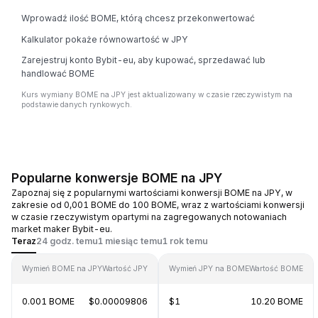
Wprowadź ilość BOME, którą chcesz przekonwertować
Kalkulator pokaże równowartość w JPY
Zarejestruj konto Bybit-eu, aby kupować, sprzedawać lub
handlować BOME
Kurs wymiany BOME na JPY jest aktualizowany w czasie rzeczywistym na
podstawie danych rynkowych.
Popularne konwersje BOME na JPY
Zapoznaj się z popularnymi wartościami konwersji BOME na JPY, w
zakresie od 0,001 BOME do 100 BOME, wraz z wartościami konwersji
w czasie rzeczywistym opartymi na zagregowanych notowaniach
market maker Bybit-eu.
Teraz
24 godz. temu
1 miesiąc temu
1 rok temu
Wymień BOME na JPY
Wartość JPY
Wymień JPY na BOME
Wartość BOME
0.001 BOME
$0.00009806
$1
10.20 BOME