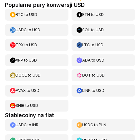
Popularne pary konwersji USD
BTC
to
USD
ETH
to
USD
USDC
to
USD
SOL
to
USD
TRX
to
USD
LTC
to
USD
XRP
to
USD
ADA
to
USD
DOGE
to
USD
DOT
to
USD
AVAX
to
USD
LINK
to
USD
SHIB
to
USD
Stablecoiny na fiat
USDC
to
INR
USDC
to
PLN