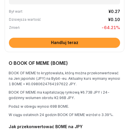
¥0.27
Był wart
¥0.10
Dzisiejsza wartość
-64.21
%
Zmień
Handluj teraz
O BOOK OF MEME (BOME)
BOOK OF MEME to kryptowaluta, którą można przekonwertować
na Jen japoński (JPY) na Bybit-eu. Aktualny kurs wymiany wynosi
1 BOME = ¥0.0980624764197622 JPY.
BOOK OF MEME ma kapitalizację rynkową ¥6.73B JPY i 24-
godzinny wolumen obrotu ¥2.96B JPY.
Podaż w obiegu wynosi 69B BOME.
W ciągu ostatnich 24 godzin BOOK OF MEME wzrósł o 3.39%.
Jak przekonwertować BOME na JPY