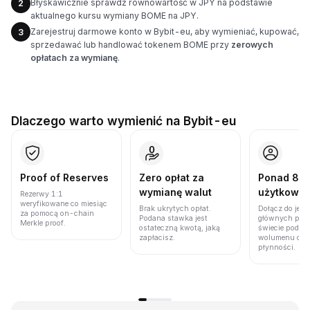
Błyskawicznie sprawdź równowartość w JPY na podstawie
2
aktualnego kursu wymiany BOME na JPY.
Zarejestruj darmowe konto w Bybit-eu, aby wymieniać, kupować,
3
sprzedawać lub handlować tokenem BOME przy
zerowych
opłatach za wymianę
.
Dlaczego warto wymienić na Bybit-eu
Proof of Reserves
Zero opłat za
Ponad 86 
wymianę walut
użytkown
Rezerwy 1:1
weryfikowane co miesiąc
Brak ukrytych opłat.
Dołącz do jedn
za pomocą on-chain
Podana stawka jest
głównych plat
Merkle proof.
ostateczną kwotą, jaką
świecie pod w
zapłacisz.
wolumenu obro
płynności.