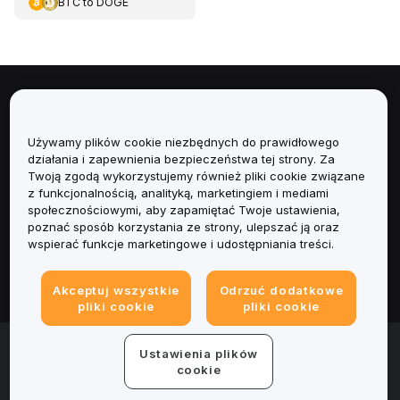
BTC
to
DOGE
Informacje
Używamy plików cookie niezbędnych do prawidłowego
Usługi
działania i zapewnienia bezpieczeństwa tej strony. Za
Twoją zgodą wykorzystujemy również pliki cookie związane
Obsługa Klienta
z funkcjonalnością, analityką, marketingiem i mediami
społecznościowymi, aby zapamiętać Twoje ustawienia,
poznać sposób korzystania ze strony, ulepszać ją oraz
Produkty
wspierać funkcje marketingowe i udostępniania treści.
Informacje prawne
Akceptuj wszystkie
Odrzuć dodatkowe
pliki cookie
pliki cookie
© 2025-2026 Bybit.eu. All rights reserved.
Ustawienia plików
Warunki świadczenia usług
|
Polityka Prywatności
|
Dane
cookie
firmy (Impressum)
|
Centrum preferencji plików cookie