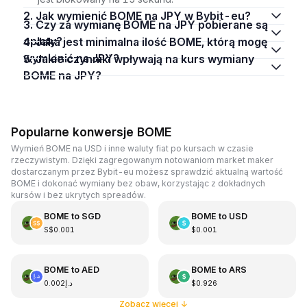
2. Jak wymienić BOME na JPY w Bybit-eu?
3. Czy za wymianę BOME na JPY pobierane są
opłaty?
4. Jaka jest minimalna ilość BOME, którą mogę
wymienić na JPY?
5. Jakie czynniki wpływają na kurs wymiany
BOME na JPY?
Popularne konwersje BOME
Wymień BOME na USD i inne waluty fiat po kursach w czasie
rzeczywistym. Dzięki zagregowanym notowaniom market maker
dostarczanym przez Bybit-eu możesz sprawdzić aktualną wartość
BOME i dokonać wymiany bez obaw, korzystając z dokładnych
kursów i bez ukrytych spreadów.
BOME
to
SGD
BOME
to
USD
S$0.001
$0.001
BOME
to
AED
BOME
to
ARS
د.إ0.002
$0.926
Zobacz więcej
↓