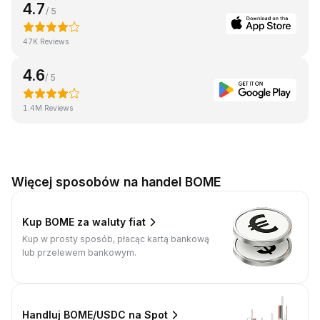
4.7
/ 5
47K Reviews
4.6
/ 5
1.4M Reviews
Więcej sposobów na handel BOME
Kup BOME za waluty fiat
Kup w prosty sposób, płacąc kartą bankową
lub przelewem bankowym.
Handluj BOME/USDC na Spot