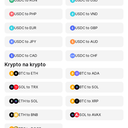
USDC
to
RON
USDC
to
USD
USDC
to
PHP
USDC
to
VND
USDC
to
EUR
USDC
to
GBP
USDC
to
JPY
USDC
to
AUD
USDC
to
CAD
USDC
to
CHF
Krypto na krypto
BTC
to
ETH
BTC
to
ADA
SOL
to
TRX
BTC
to
SOL
ETH
to
SOL
BTC
to
XRP
ETH
to
BNB
SOL
to
AVAX