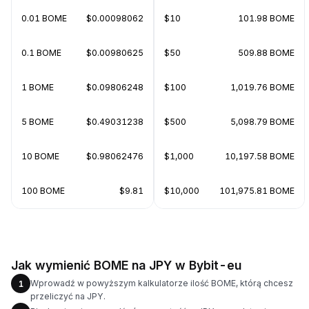
0.01 BOME
$0.00098062
$10
101.98 BOME
0.1 BOME
$0.00980625
$50
509.88 BOME
1 BOME
$0.09806248
$100
1,019.76 BOME
5 BOME
$0.49031238
$500
5,098.79 BOME
10 BOME
$0.98062476
$1,000
10,197.58 BOME
100 BOME
$9.81
$10,000
101,975.81 BOME
Jak wymienić BOME na JPY w Bybit-eu
Wprowadź w powyższym kalkulatorze ilość BOME, którą chcesz
1
przeliczyć na JPY.