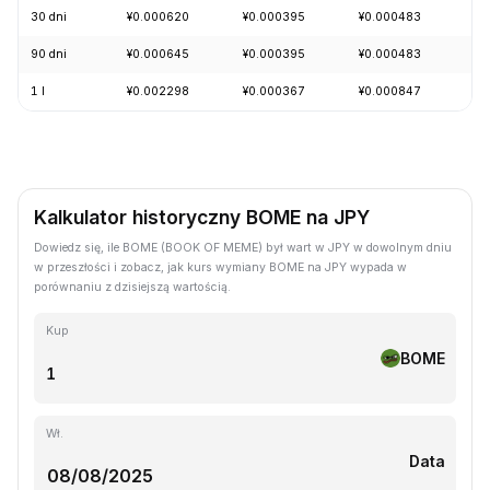
30 dni
¥0.000620
¥0.000395
¥0.000483
+4
90 dni
¥0.000645
¥0.000395
¥0.000483
+4
1 l
¥0.002298
¥0.000367
¥0.000847
-6
Kalkulator historyczny BOME na JPY
Dowiedz się, ile BOME (BOOK OF MEME) był wart w JPY w dowolnym dniu
w przeszłości i zobacz, jak kurs wymiany BOME na JPY wypada w
porównaniu z dzisiejszą wartością.
Kup
BOME
Wł.
Data