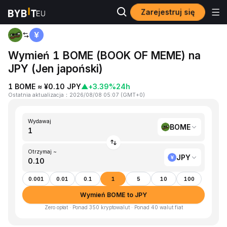
Zarejestruj się
Strona główna
BOME to JPY
Wymień 1 BOME (BOOK OF MEME) na
JPY (Jen japoński)
1 BOME ≈ ¥0.10 JPY
▲
+3.39%
24h
Ostatnia aktualizacja
：
2026/08/08 05:07
(
GMT+0
)
Wydawaj
BOME
Otrzymaj ~
JPY
0.001
0.01
0.1
1
5
10
100
Wymień BOME to JPY
Zero opłat · Ponad 350 kryptowalut · Ponad 40 walut fiat