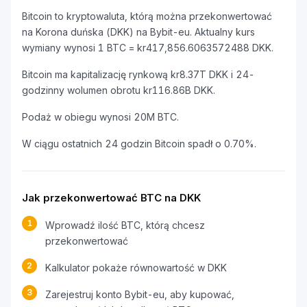
Bitcoin to kryptowaluta, którą można przekonwertować
na Korona duńska (DKK) na Bybit-eu. Aktualny kurs
wymiany wynosi 1 BTC = kr417,856.6063572488 DKK.
Bitcoin ma kapitalizację rynkową kr8.37T DKK i 24-
godzinny wolumen obrotu kr116.86B DKK.
Podaż w obiegu wynosi 20M BTC.
W ciągu ostatnich 24 godzin Bitcoin spadł o 0.70%.
Jak przekonwertować BTC na DKK
1
Wprowadź ilość BTC, którą chcesz
przekonwertować
2
Kalkulator pokaże równowartość w DKK
3
Zarejestruj konto Bybit-eu, aby kupować,