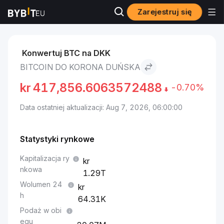
Zarejestruj się
Rynki
Cena Bitcoin BTC
Bitcoin to Korona duńska
Konwertuj BTC na DKK
BITCOIN DO KORONA DUŃSKA
kr
417,856.6063572488
-0.70%
Data ostatniej aktualizacji: Aug 7, 2026, 06:00:00
Statystyki rynkowe
Kapitalizacja ry
nkowa
1.29T
Wolumen 24
h
64.31K
Podaż w obi
egu