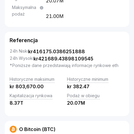
20.07M
Maksymalna
podaż
21.00M
Referencja
24h Niski
kr
416175.0386251888
24h Wysoki
kr
421689.43898109545
*Poniższe dane przedstawiają informacje rynkowe eth
Historyczne maksimum
Historyczne minimum
kr
803,670.00
kr
382.47
Kapitalizacja rynkowa
Podaż w obiegu
8.37T
20.07M
O Bitcoin (BTC)