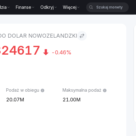
zia
Finanse
Odkryj
Więcej
ndzki
 DO DOLAR NOWOZELANDZKI
324617
-0.46%
Podaż w obiegu
Maksymalna podaż
20.07M
21.00M