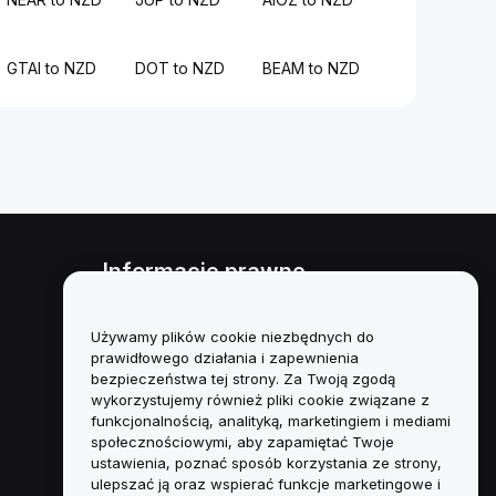
GTAI to NZD
DOT to NZD
BEAM to NZD
Informacje prawne
Polityka dotycząca konfliktu
interesów
Używamy plików cookie niezbędnych do
prawidłowego działania i zapewnienia
Podsumowanie polityki
bezpieczeństwa tej strony. Za Twoją zgodą
powiernictwa i zarządzania
wykorzystujemy również pliki cookie związane z
funkcjonalnością, analityką, marketingiem i mediami
Informacje ESG
społecznościowymi, aby zapamiętać Twoje
ustawienia, poznać sposób korzystania ze strony,
Biuletyny informacyjne
ulepszać ją oraz wspierać funkcje marketingowe i
kryptoaktywów