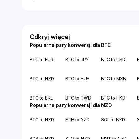
Odkryj więcej
Popularne pary konwersji dla BTC
BTC to EUR
BTC to JPY
BTC to USD
BTC to NZD
BTC to HUF
BTC to MXN
BTC to BRL
BTC to TWD
BTC to HKD
Popularne pary konwersji dla NZD
BTC to NZD
ETH to NZD
SOL to NZD
ADA to NZD
XLM to NZD
MNT to NZD