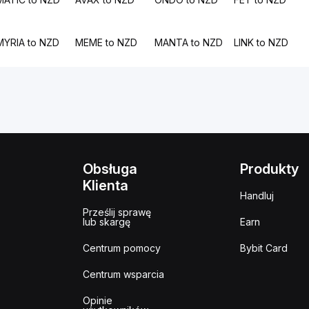
MYRIA to NZD
MEME to NZD
MANTA to NZD
LINK to NZD
Obsługa
Produkty
Klienta
Handluj
Prześlij sprawę
lub skargę
Earn
Centrum pomocy
Bybit Card
Centrum wsparcia
Opinie