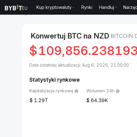
Kup kryptowaluty
Rynki
Handluj
Narzęd
Rynki
Cena Bitcoin BTC
Bitcoin to Dolar nowozela
Konwertuj BTC na NZD
BITCOIN
$
109,856.23819
Data ostatniej aktualizacji: Aug 6, 2026, 21:00:00
Statystyki rynkowe
Kapitalizacja rynkowa
Wolumen 24h
1.29T
64.39K