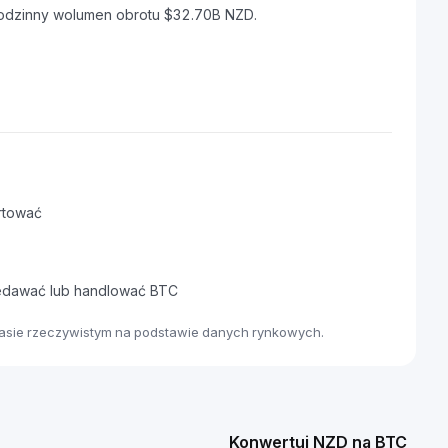
godzinny wolumen obrotu $32.70B NZD.
rtować
zedawać lub handlować BTC
zasie rzeczywistym na podstawie danych rynkowych.
Konwertuj NZD na BTC