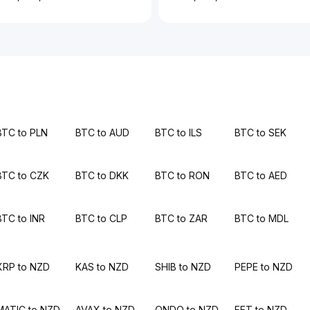
BTC to PLN
BTC to AUD
BTC to ILS
BTC to SEK
BTC to CZK
BTC to DKK
BTC to RON
BTC to AED
BTC to INR
BTC to CLP
BTC to ZAR
BTC to MDL
XRP to NZD
KAS to NZD
SHIB to NZD
PEPE to NZD
MATIC to NZD
AVAX to NZD
ONDO to NZD
FET to NZD