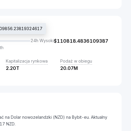
 $109856.23819324617
24h Wysoki
$
110818.4836109387
th
Kapitalizacja rynkowa
Podaż w obiegu
2.20T
20.07M
ać na Dolar nowozelandzki (NZD) na Bybit-eu. Aktualny
17 NZD.