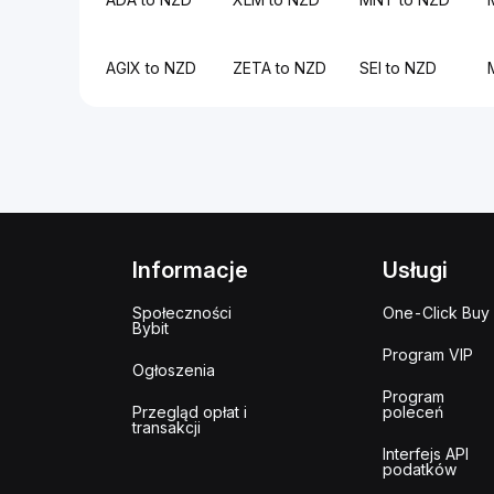
AGIX to NZD
ZETA to NZD
SEI to NZD
Informacje
Usługi
Społeczności
One-Click Buy
Bybit
Program VIP
Ogłoszenia
Program
Przegląd opłat i
poleceń
transakcji
Interfejs API
podatków