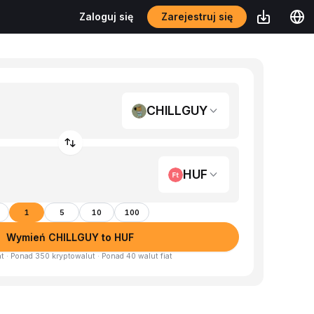
Zarejestruj się
Zaloguj się
CHILLGUY
HUF
1
5
10
100
Wymień CHILLGUY to HUF
at · Ponad 350 kryptowalut · Ponad 40 walut fiat