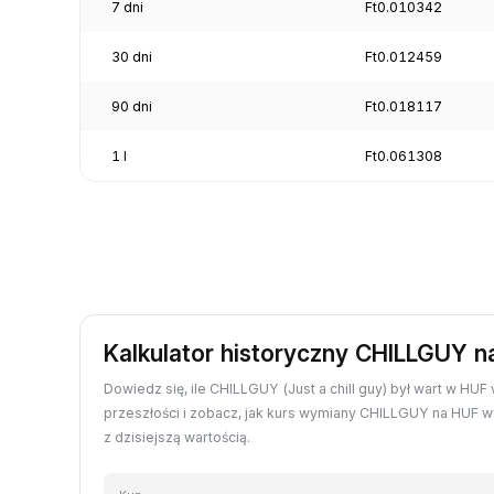
7 dni
Ft0.010342
30 dni
Ft0.012459
90 dni
Ft0.018117
1 l
Ft0.061308
Kalkulator historyczny CHILLGUY 
Dowiedz się, ile CHILLGUY (Just a chill guy) był wart w HU
przeszłości i zobacz, jak kurs wymiany CHILLGUY na HUF 
z dzisiejszą wartością.