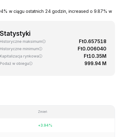
.94% w ciągu ostatnich 24 godzin, increased o 9.87% w
Statystyki
Ft0.657518
Historyczne maksimum
Ft0.006040
Historyczne minimum
Ft10.35M
Kapitalizacja rynkowa
999.94 M
Podaż w obiegu
Zmień
+3.94%