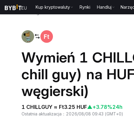
Kup kryptowaluty
Rynki
Handluj
Narzęd
Strona główna
CHILLGUY to HUF
Wymień 1 CHILL
chill guy) na HUF
węgierski)
1 CHILLGUY ≈ Ft3.25 HUF
▲
+3.78%
24h
Ostatnia aktualizacja
：
2026/08/08 09:43
(
GMT+0
)