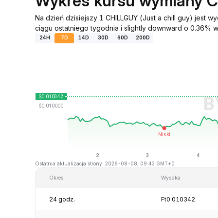
Wykres kursu wymiany 
Na dzień dzisiejszy 1 CHILLGUY (Just a chill guy) jes
ciągu ostatniego tygodnia i slightly downward o 0.36% w 
24H
7D
14D
30D
60D
200D
Ostatnia aktualizacja strony: 2026-08-08, 09:43 GMT+0
Okres
Wysoka
24 godz.
Ft0.010342