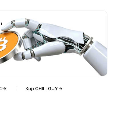
"
LGUY
C
Kup CHILLGUY