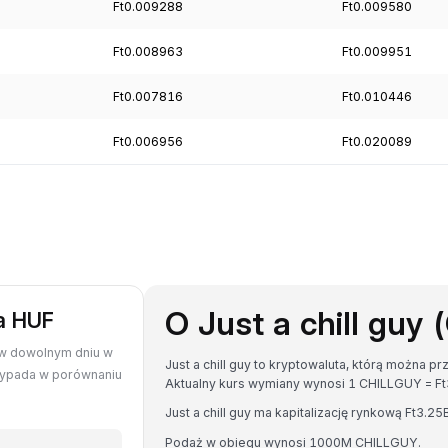
Ft0.009288
Ft0.009580
Ft0.008963
Ft0.009951
Ft0.007816
Ft0.010446
Ft0.006956
Ft0.020089
O Just a chill guy
na HUF
F w dowolnym dniu w
Just a chill guy to kryptowaluta, którą można p
wypada w porównaniu
Aktualny kurs wymiany wynosi 1 CHILLGUY = 
Just a chill guy ma kapitalizację rynkową Ft3.
Podaż w obiegu wynosi 1000M CHILLGUY.