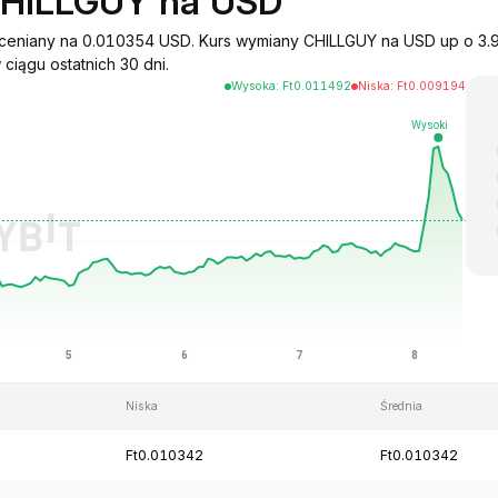
CHILLGUY na USD
t wyceniany na 0.010354 USD. Kurs wymiany CHILLGUY na USD up o 3
ciągu ostatnich 30 dni.
Wysoka
:
Ft
0.011492
Niska
:
Ft
0.009194
Niska
Średnia
Ft0.010342
Ft0.010342