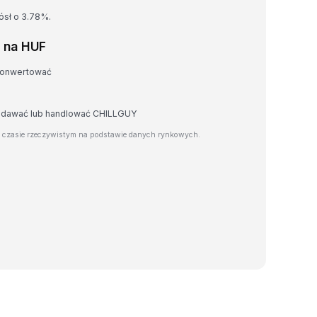
rósł o 3.78%.
 na HUF
konwertować
rzedawać lub handlować CHILLGUY
czasie rzeczywistym na podstawie danych rynkowych.