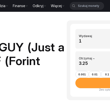
zia
Finanse
Odkryj
Więcej
Wydawaj
GUY (Just a
 (Forint
Otrzymaj ~
0.001
0.01
0.1
Zero opł