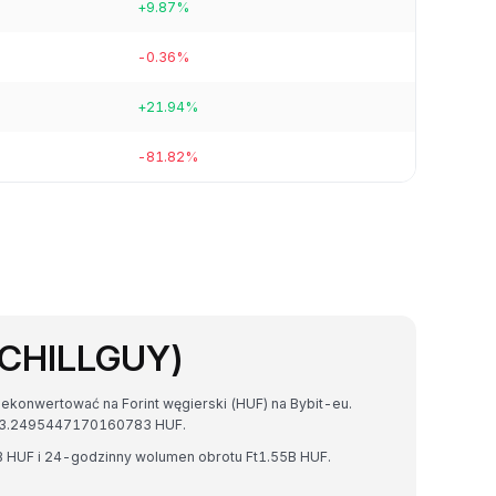
+9.87%
-0.36%
+21.94%
-81.82%
 (CHILLGUY)
rzekonwertować na Forint węgierski (HUF) na Bybit-eu.
Ft3.2495447170160783 HUF.
25B HUF i 24-godzinny wolumen obrotu Ft1.55B HUF.