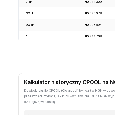
7 dni
₦0.018309
30 dni
₦0.020678
90 dni
₦0.036894
1 l
₦0.211768
Kalkulator historyczny CPOOL na 
Dowiedz się, ile CPOOL (Clearpool) był wart w NGN w dow
przeszłości i zobacz, jak kurs wymiany CPOOL na NGN wy
dzisiejszą wartością.