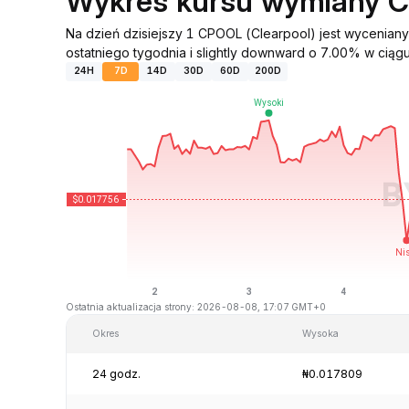
Wykres kursu wymiany 
Na dzień dzisiejszy 1 CPOOL (Clearpool) jest wycenia
ostatniego tygodnia i slightly downward o 7.00% w ciągu 
24H
7D
14D
30D
60D
200D
Ostatnia aktualizacja strony: 2026-08-08, 17:07 GMT+0
Okres
Wysoka
24 godz.
₦0.017809