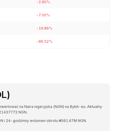
-2.80%
-7.00%
-19.86%
-86.52%
OL)
nwertować na Naira nigeryjska (NGN) na Bybit-eu. Aktualny
121437772 NGN.
NGN i 24-godzinny wolumen obrotu ₦561.67M NGN.