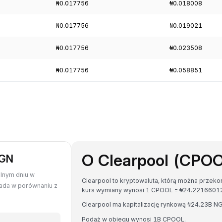
₦0.017756
₦0.018008
₦0.017756
₦0.019021
₦0.017756
₦0.023508
₦0.017756
₦0.058851
O Clearpool (CPO
NGN
olnym dniu w
Clearpool to kryptowaluta, którą można przeko
pada w porównaniu z
kurs wymiany wynosi 1 CPOOL = ₦24.221660
Clearpool ma kapitalizację rynkową ₦24.23B 
Podaż w obiegu wynosi 1B CPOOL.