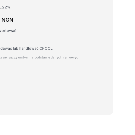
 1.22%.
a NGN
nwertować
rzedawać lub handlować CPOOL
asie rzeczywistym na podstawie danych rynkowych.