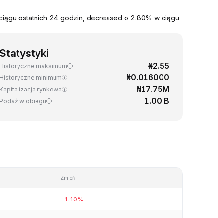
iągu ostatnich 24 godzin, decreased o 2.80% w ciągu
Statystyki
₦2.55
Historyczne maksimum
₦0.016000
Historyczne minimum
₦17.75M
Kapitalizacja rynkowa
1.00 B
Podaż w obiegu
Zmień
-1.10%