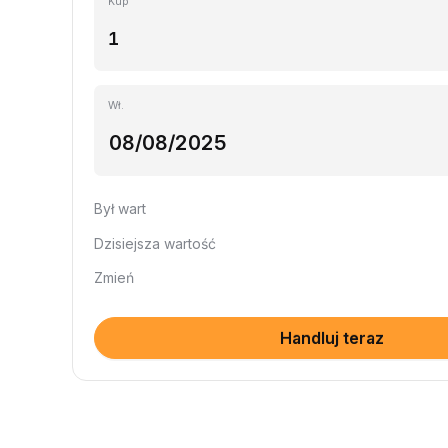
Kup
Wł.
Był wart
Dzisiejsza wartość
Zmień
Handluj teraz