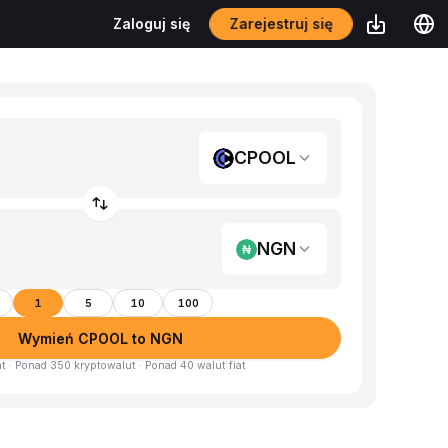
Zarejestruj się
Zaloguj się
CPOOL
NGN
1
5
10
100
Wymień CPOOL to NGN
at · Ponad 350 kryptowalut · Ponad 40 walut fiat