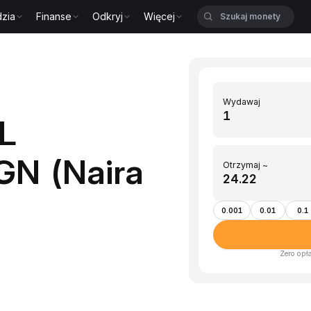
zia
Finanse
Odkryj
Więcej
Wydawaj
L
GN (Naira
Otrzymaj ~
0.001
0.01
0.1
Zero opł