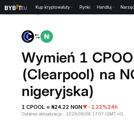
Kup kryptowaluty
Rynki
Handluj
Narzęd
Strona główna
CPOOL to NGN
Wymień 1 CPOO
(Clearpool) na N
nigeryjska)
1 CPOOL ≈ ₦24.22 NGN
▼
-1.22%
24h
Ostatnia aktualizacja
：
2026/08/08 17:07
(
GMT+0
)