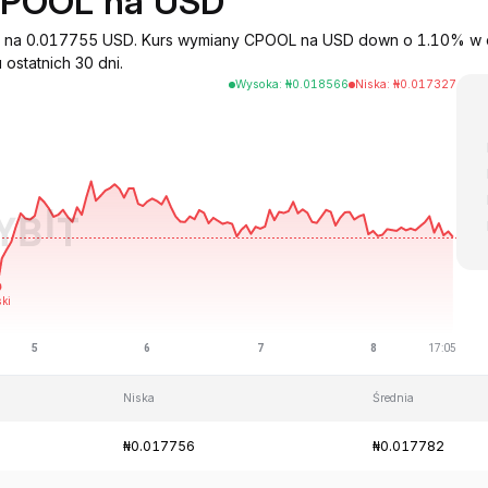
CPOOL na USD
ny na 0.017755 USD. Kurs wymiany CPOOL na USD down o 1.10% w c
ostatnich 30 dni.
Wysoka
:
₦
0.018566
Niska
:
₦
0.017327
Niska
Średnia
₦0.017756
₦0.017782