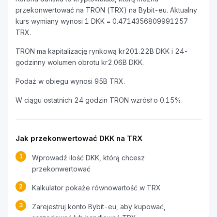
przekonwertować na TRON (TRX) na Bybit-eu. Aktualny
kurs wymiany wynosi 1 DKK = 0.4714356809991257
TRX.
TRON ma kapitalizację rynkową kr201.22B DKK i 24-
godzinny wolumen obrotu kr2.06B DKK.
Podaż w obiegu wynosi 95B TRX.
W ciągu ostatnich 24 godzin TRON wzrósł o 0.15%.
Jak przekonwertować DKK na TRX
1
Wprowadź ilość DKK, którą chcesz
przekonwertować
2
Kalkulator pokaże równowartość w TRX
3
Zarejestruj konto Bybit-eu, aby kupować,