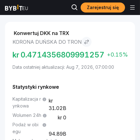
Zarejestruj się
Rynki
Cena TRON TRX
Korona duńska to TRON
Konwertuj DKK na TRX
KORONA DUŃSKA DO TRON
kr
0.4714356809991257
+0.15%
Data ostatniej aktualizacji: Aug 7, 2026, 07:00:00
Statystyki rynkowe
Kapitalizacja r
ynkowa
31.02B
Wolumen 24h
0
Podaż w obi
egu
94.89B