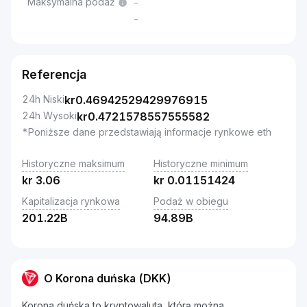
Maksymalna podaż
-
-
Referencja
24h Niski
kr
0.46942529429976915
24h Wysoki
kr
0.4721578557555582
*Poniższe dane przedstawiają informacje rynkowe eth
Historyczne maksimum
Historyczne minimum
kr
3.06
kr
0.01151424
Kapitalizacja rynkowa
Podaż w obiegu
201.22B
94.89B
O Korona duńska (DKK)
Korona duńska to kryptowaluta, którą można