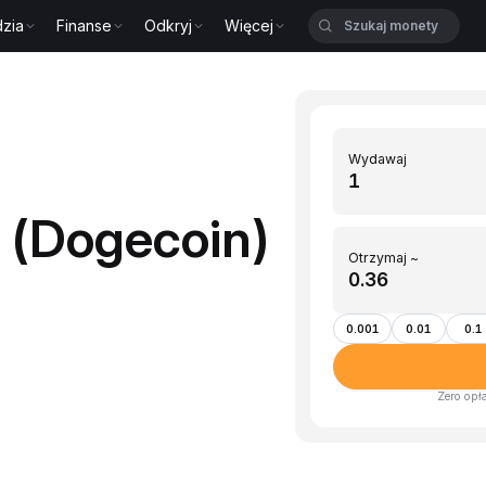
zia
Finanse
Odkryj
Więcej
Wydawaj
(Dogecoin)
Otrzymaj ~
0.001
0.01
0.1
Zero opł