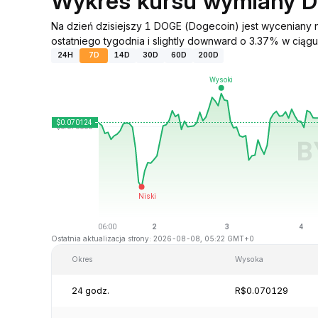
Wykres kursu wymiany 
Na dzień dzisiejszy 1 DOGE (Dogecoin) jest wyceniany
ostatniego tygodnia i slightly downward o 3.37% w ciągu 
24H
7D
14D
30D
60D
200D
Ostatnia aktualizacja strony: 2026-08-08, 05:22 GMT+0
Okres
Wysoka
24 godz.
R$0.070129