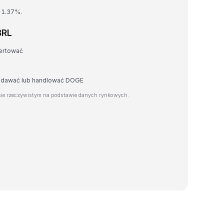
 1.37%.
BRL
ertować
zedawać lub handlować DOGE
ie rzeczywistym na podstawie danych rynkowych.