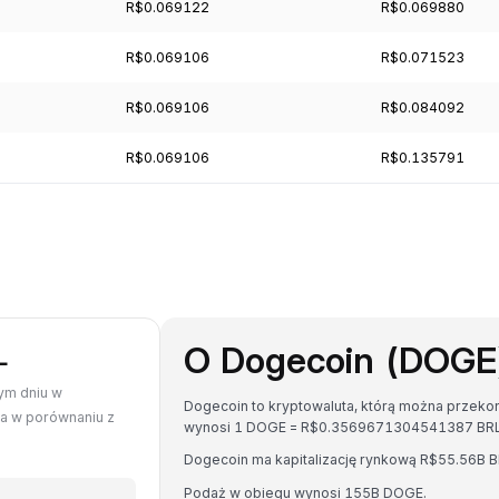
R$0.069122
R$0.069880
R$0.069106
R$0.071523
R$0.069106
R$0.084092
R$0.069106
R$0.135791
O Dogecoin (DOGE
L
ym dniu w
Dogecoin to kryptowaluta, którą można przeko
da w porównaniu z
wynosi 1 DOGE = R$0.3569671304541387 BRL
Dogecoin ma kapitalizację rynkową R$55.56B 
Podaż w obiegu wynosi 155B DOGE.