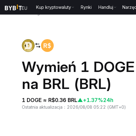
Kup kryptowaluty
Rynki
Handluj
Narzęd
Strona główna
DOGE to BRL
Wymień 1 DOGE 
na BRL (BRL)
1 DOGE ≈ R$0.36 BRL
▲
+1.37%
24h
Ostatnia aktualizacja
：
2026/08/08 05:22
(
GMT+0
)