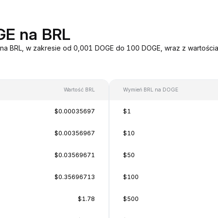
GE na BRL
 na BRL, w zakresie od 0,001 DOGE do 100 DOGE, wraz z wartościa
Wartość BRL
Wymień BRL na DOGE
$0.00035697
$1
$0.00356967
$10
$0.03569671
$50
$0.35696713
$100
$1.78
$500