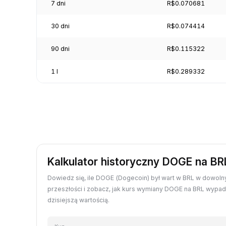
7 dni
R$0.070681
30 dni
R$0.074414
90 dni
R$0.115322
1 l
R$0.289332
Kalkulator historyczny DOGE na BR
Dowiedz się, ile DOGE (Dogecoin) był wart w BRL w dowoln
przeszłości i zobacz, jak kurs wymiany DOGE na BRL wypa
dzisiejszą wartością.