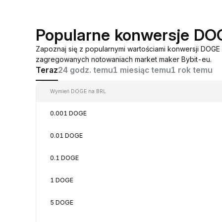
Popularne konwersje DO
Zapoznaj się z popularnymi wartościami konwersji DOGE
zagregowanych notowaniach market maker Bybit-eu.
Teraz
24 godz. temu
1 miesiąc temu
1 rok temu
Wymień DOGE na BRL
0.001 DOGE
0.01 DOGE
0.1 DOGE
1 DOGE
5 DOGE