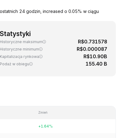
statnich 24 godzin, increased o 0.05% w ciągu
Statystyki
R$0.731578
Historyczne maksimum
R$0.000087
Historyczne minimum
R$10.90B
Kapitalizacja rynkowa
155.40 B
Podaż w obiegu
Zmień
+1.64%