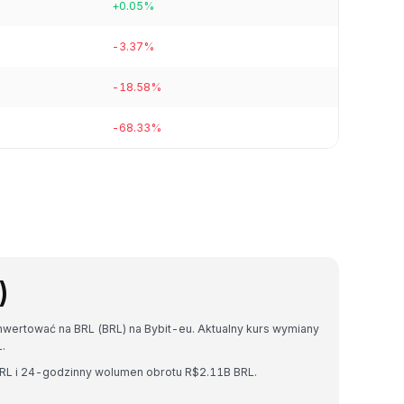
+0.05%
-3.37%
-18.58%
-68.33%
)
nwertować na BRL (BRL) na Bybit-eu. Aktualny kurs wymiany
.
BRL i 24-godzinny wolumen obrotu R$2.11B BRL.