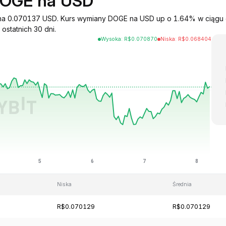
DOGE na USD
 na 0.070137 USD. Kurs wymiany DOGE na USD up o 1.64% w ciągu o
ostatnich 30 dni.
Wysoka
:
R$
0.070870
Niska
:
R$
0.068404
Niska
Średnia
R$0.070129
R$0.070129