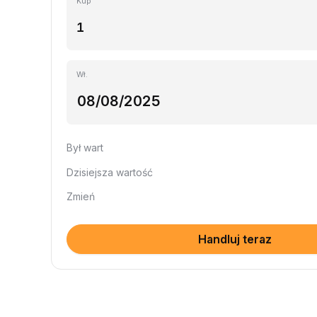
Kup
Wł.
Był wart
Dzisiejsza wartość
Zmień
Handluj teraz