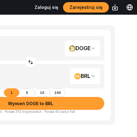
Zarejestruj się
Zaloguj się
DOGE
BRL
1
5
10
100
Wymień DOGE to BRL
at · Ponad 350 kryptowalut · Ponad 40 walut fiat