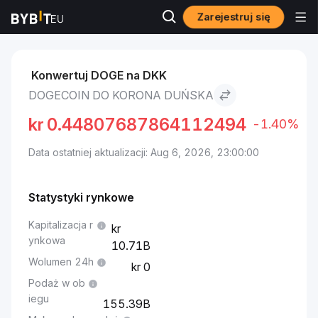
Zarejestruj się
Rynki
Cena Dogecoin DOGE
Dogecoin to Korona duńska
Konwertuj DOGE na DKK
DOGECOIN DO KORONA DUŃSKA
kr
0.44807687864112494
-1.40%
Data ostatniej aktualizacji: Aug 6, 2026, 23:00:00
Statystyki rynkowe
Kapitalizacja r
ynkowa
10.71B
Wolumen 24h
0
Podaż w ob
iegu
155.39B