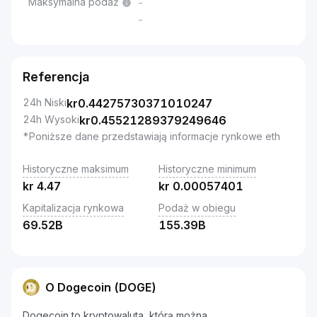
Maksymalna podaż
-
-
Referencja
24h Niski
kr
0.44275730371010247
24h Wysoki
kr
0.45521289379249646
*Poniższe dane przedstawiają informacje rynkowe eth
Historyczne maksimum
Historyczne minimum
kr
4.47
kr
0.00057401
Kapitalizacja rynkowa
Podaż w obiegu
69.52B
155.39B
O Dogecoin (DOGE)
Dogecoin to kryptowaluta, którą można