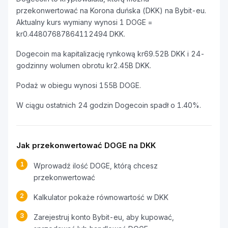
przekonwertować na Korona duńska (DKK) na Bybit-eu.
Aktualny kurs wymiany wynosi 1 DOGE =
kr0.44807687864112494 DKK.
Dogecoin ma kapitalizację rynkową kr69.52B DKK i 24-
godzinny wolumen obrotu kr2.45B DKK.
Podaż w obiegu wynosi 155B DOGE.
W ciągu ostatnich 24 godzin Dogecoin spadł o 1.40%.
Jak przekonwertować DOGE na DKK
1
Wprowadź ilość DOGE, którą chcesz
przekonwertować
2
Kalkulator pokaże równowartość w DKK
3
Zarejestruj konto Bybit-eu, aby kupować,