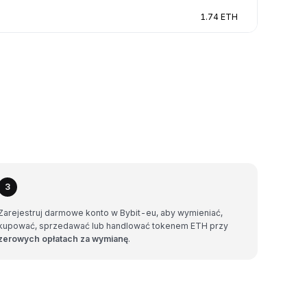
1.74 ETH
3
Zarejestruj darmowe konto w Bybit-eu, aby wymieniać,
kupować, sprzedawać lub handlować tokenem ETH przy
zerowych opłatach za wymianę
.