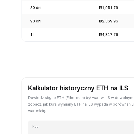
30 dni
₪1,951.79
90 dni
₪2,369.96
1 l
₪4,817.76
Kalkulator historyczny ETH na ILS
Dowiedz się, ile ETH (Ethereum) był wart w ILS w dowolnym 
zobacz, jak kurs wymiany ETH na ILS wypada w porównaniu 
wartością.
Kup