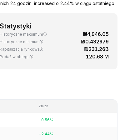
nich 24 godzin, increased o 2.44% w ciągu ostatniego
Statystyki
₪4,946.05
Historyczne maksimum
₪0.432979
Historyczne minimum
₪231.26B
Kapitalizacja rynkowa
120.68 M
Podaż w obiegu
Zmień
+0.56%
+2.44%