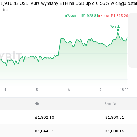
a 1,916.43 USD. Kurs wymiany ETH na USD up o 0.56% w ciągu ostat
 dni.
Wysoka
:
₪
1,928.81
Niska
:
₪
1,835.29
Niska
Średnia
₪1,902.16
₪1,909.51
₪1,844.61
₪1,880.15