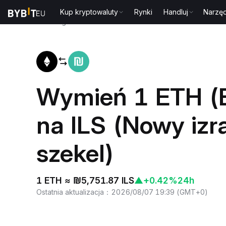
Kup kryptowaluty
Rynki
Handluj
Narzęd
Strona główna
ETH to ILS
Wymień 1 ETH (
na ILS (Nowy izra
szekel)
1 ETH ≈ ₪5,751.87 ILS
▲
+0.42%
24h
Ostatnia aktualizacja
：
2026/08/07 19:39
(
GMT+0
)