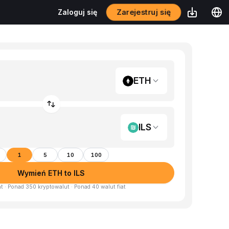
Zarejestruj się
Zaloguj się
ETH
ILS
1
5
10
100
Wymień ETH to ILS
at · Ponad 350 kryptowalut · Ponad 40 walut fiat