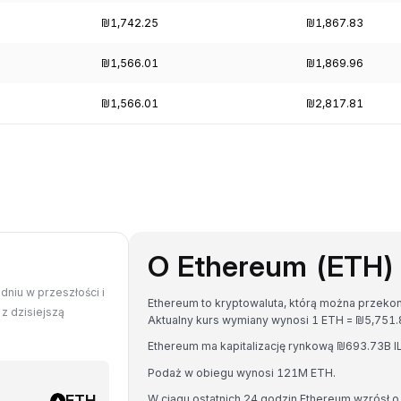
₪1,742.25
₪1,867.83
₪1,566.01
₪1,869.96
₪1,566.01
₪2,817.81
O Ethereum (ETH)
dniu w przeszłości i
Ethereum to kryptowaluta, którą można przekon
z dzisiejszą
Aktualny kurs wymiany wynosi 1 ETH = ₪5,751
Ethereum ma kapitalizację rynkową ₪693.73B I
Podaż w obiegu wynosi 121M ETH.
ETH
W ciągu ostatnich 24 godzin Ethereum wzrósł o