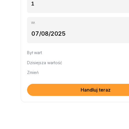
Wł.
Był wart
Dzisiejsza wartość
Zmień
Handluj teraz