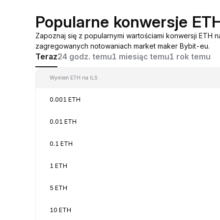
Popularne konwersje ETH
Zapoznaj się z popularnymi wartościami konwersji ETH n
zagregowanych notowaniach market maker Bybit-eu.
Teraz
24 godz. temu
1 miesiąc temu
1 rok temu
Wymień ETH na ILS
0.001 ETH
0.01 ETH
0.1 ETH
1 ETH
5 ETH
10 ETH