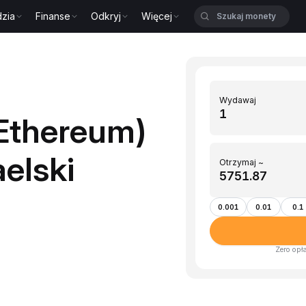
zia
Finanse
Odkryj
Więcej
Wydawaj
Ethereum)
elski
Otrzymaj ~
0.001
0.01
0.1
Zero opł