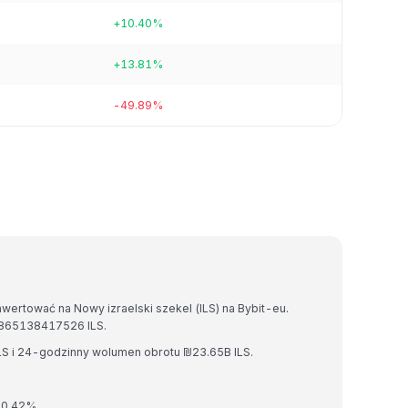
+10.40%
+13.81%
-49.89%
wertować na Nowy izraelski szekel (ILS) na Bybit-eu.
.865138417526 ILS.
LS i 24-godzinny wolumen obrotu ₪23.65B ILS.
 0.42%.