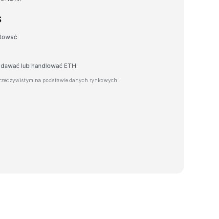
S
rtować
zedawać lub handlować ETH
 rzeczywistym na podstawie danych rynkowych.