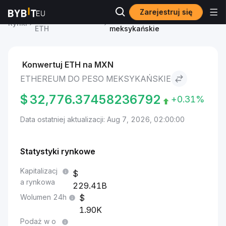
Zarejestruj się
Cena Ethereum
Ethereum to Peso
Rynki
ETH
meksykańskie
Konwertuj ETH na MXN
ETHEREUM DO PESO MEKSYKAŃSKIE
$
32,776.37458236792
+0.31%
Data ostatniej aktualizacji: Aug 7, 2026, 02:00:00
Statystyki rynkowe
Kapitalizacj
a rynkowa
229.41B
Wolumen 24h
1.90K
Podaż w o