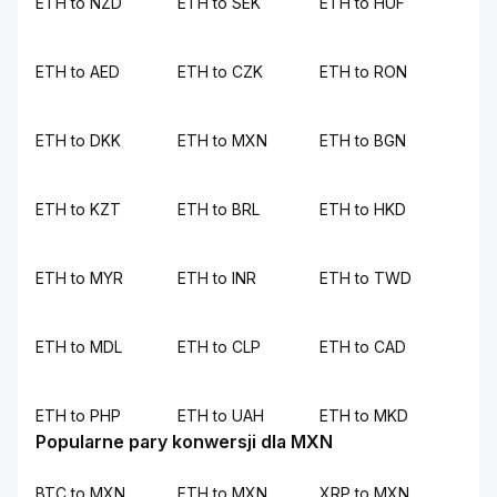
ETH to NZD
ETH to SEK
ETH to HUF
ETH to AED
ETH to CZK
ETH to RON
ETH to DKK
ETH to MXN
ETH to BGN
ETH to KZT
ETH to BRL
ETH to HKD
ETH to MYR
ETH to INR
ETH to TWD
ETH to MDL
ETH to CLP
ETH to CAD
ETH to PHP
ETH to UAH
ETH to MKD
Popularne pary konwersji dla MXN
BTC to MXN
ETH to MXN
XRP to MXN