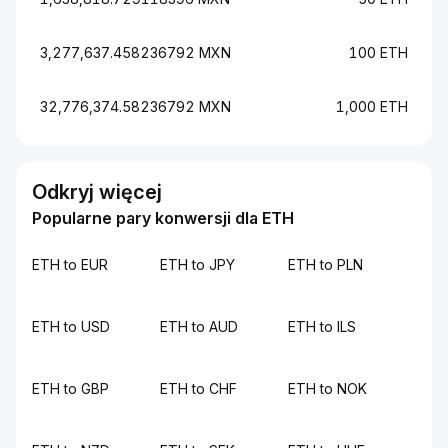
3,277,637.458236792 MXN
100 ETH
32,776,374.58236792 MXN
1,000 ETH
Odkryj więcej
Popularne pary konwersji dla ETH
ETH to EUR
ETH to JPY
ETH to PLN
ETH to USD
ETH to AUD
ETH to ILS
ETH to GBP
ETH to CHF
ETH to NOK