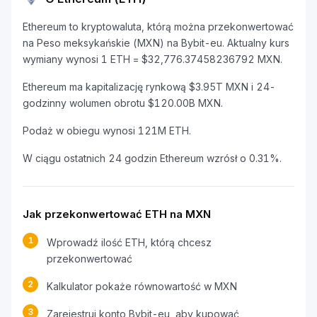
Ethereum to kryptowaluta, którą można przekonwertować
na Peso meksykańskie (MXN) na Bybit-eu. Aktualny kurs
wymiany wynosi 1 ETH = $32,776.37458236792 MXN.
Ethereum ma kapitalizację rynkową $3.95T MXN i 24-
godzinny wolumen obrotu $120.00B MXN.
Podaż w obiegu wynosi 121M ETH.
W ciągu ostatnich 24 godzin Ethereum wzrósł o 0.31%.
Jak przekonwertować ETH na MXN
1
Wprowadź ilość ETH, którą chcesz
przekonwertować
2
Kalkulator pokaże równowartość w MXN
3
Zarejestruj konto Bybit-eu, aby kupować,