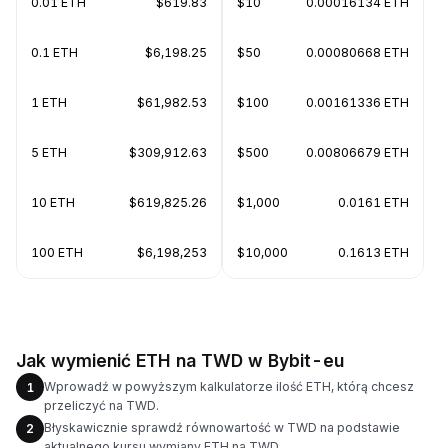
0.01 ETH
$619.83
$10
0.00016134 ETH
0.1 ETH
$6,198.25
$50
0.00080668 ETH
1 ETH
$61,982.53
$100
0.00161336 ETH
5 ETH
$309,912.63
$500
0.00806679 ETH
10 ETH
$619,825.26
$1,000
0.0161 ETH
100 ETH
$6,198,253
$10,000
0.1613 ETH
Jak wymienić ETH na TWD w Bybit-eu
Wprowadź w powyższym kalkulatorze ilość ETH, którą chcesz
1
przeliczyć na TWD.
Błyskawicznie sprawdź równowartość w TWD na podstawie
2
aktualnego kursu wymiany ETH na TWD.