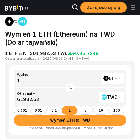
Zarejestruj się
Strona główna
ETH to TWD
Wymień 1 ETH (Ethereum) na TWD
(Dolar tajwański)
1 ETH ≈ NT$61,982.53 TWD
▲
+0.45%
24h
Ostatnia aktualizacja
：
2026/08/08 14:44
(
GMT+0
)
Wydawaj
ETH
Otrzymaj ~
TWD
0.001
0.01
0.1
1
5
10
100
Wymień ETH to TWD
Zero opłat · Ponad 350 kryptowalut · Ponad 40 walut fiat