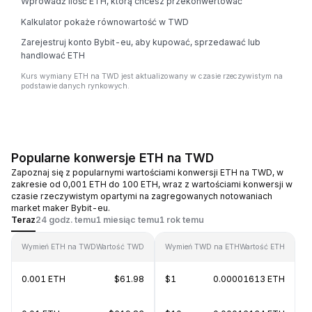
Wprowadź ilość ETH, którą chcesz przekonwertować
Kalkulator pokaże równowartość w TWD
Zarejestruj konto Bybit-eu, aby kupować, sprzedawać lub
handlować ETH
Kurs wymiany ETH na TWD jest aktualizowany w czasie rzeczywistym na
podstawie danych rynkowych.
Popularne konwersje ETH na TWD
Zapoznaj się z popularnymi wartościami konwersji ETH na TWD, w
zakresie od 0,001 ETH do 100 ETH, wraz z wartościami konwersji w
czasie rzeczywistym opartymi na zagregowanych notowaniach
market maker Bybit-eu.
Teraz
24 godz. temu
1 miesiąc temu
1 rok temu
Wymień ETH na TWD
Wartość TWD
Wymień TWD na ETH
Wartość ETH
0.001 ETH
$61.98
$1
0.00001613 ETH