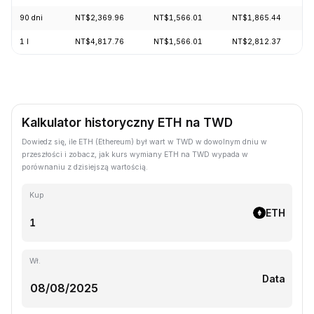
90 dni
NT$2,369.96
NT$1,566.01
NT$1,865.44
1 l
NT$4,817.76
NT$1,566.01
NT$2,812.37
Kalkulator historyczny ETH na TWD
Dowiedz się, ile ETH (Ethereum) był wart w TWD w dowolnym dniu w
przeszłości i zobacz, jak kurs wymiany ETH na TWD wypada w
porównaniu z dzisiejszą wartością.
Kup
ETH
Wł.
Data