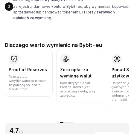
Zarejestruj darmowe konto w Bybit-eu, aby wymieniać, kupować,
3
sprzedawać lub handlować tokenem ETH przy
zerowych
opłatach za wymianę
.
Dlaczego warto wymienić na Bybit-eu
Proof of Reserves
Zero opłat za
Ponad 86 
wymianę walut
użytkown
Rezerwy 1:1
weryfikowane co miesiąc
Brak ukrytych opłat.
Dołącz do jedn
za pomocą on-chain
Podana stawka jest
głównych plat
Merkle proof.
ostateczną kwotą, jaką
świecie pod w
zapłacisz.
wolumenu obro
płynności.
4.7
/ 5