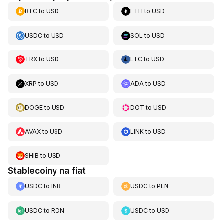
BTC
to
USD
ETH
to
USD
USDC
to
USD
SOL
to
USD
TRX
to
USD
LTC
to
USD
XRP
to
USD
ADA
to
USD
DOGE
to
USD
DOT
to
USD
AVAX
to
USD
LINK
to
USD
SHIB
to
USD
Stablecoiny na fiat
USDC
to
INR
USDC
to
PLN
USDC
to
RON
USDC
to
USD