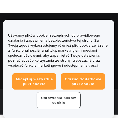
Informacje
Używamy plików cookie niezbędnych do prawidłowego
Usługi
działania i zapewnienia bezpieczeństwa tej strony. Za
Twoją zgodą wykorzystujemy również pliki cookie związane
Obsługa Klienta
z funkcjonalnością, analityką, marketingiem i mediami
społecznościowymi, aby zapamiętać Twoje ustawienia,
poznać sposób korzystania ze strony, ulepszać ją oraz
Produkty
wspierać funkcje marketingowe i udostępniania treści.
Informacje prawne
Akceptuj wszystkie
Odrzuć dodatkowe
pliki cookie
pliki cookie
© 2025-2026 Bybit.eu. Wszystkie prawa zastrzeżone.
Ustawienia plików
Warunki świadczenia usług
|
Polityka Prywatności
|
Dane
cookie
firmy (Impressum)
|
Centrum preferencji plików cookie