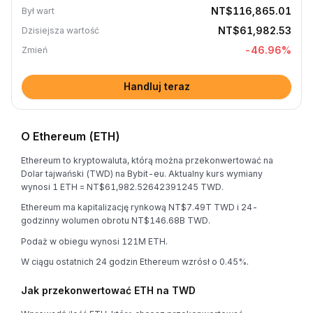
NT$116,865.01
Był wart
NT$61,982.53
Dzisiejsza wartość
-46.96
%
Zmień
Handluj teraz
O Ethereum (ETH)
Ethereum to kryptowaluta, którą można przekonwertować na
Dolar tajwański (TWD) na Bybit-eu. Aktualny kurs wymiany
wynosi 1 ETH = NT$61,982.52642391245 TWD.
Ethereum ma kapitalizację rynkową NT$7.49T TWD i 24-
godzinny wolumen obrotu NT$146.68B TWD.
Podaż w obiegu wynosi 121M ETH.
W ciągu ostatnich 24 godzin Ethereum wzrósł o 0.45%.
Jak przekonwertować ETH na TWD