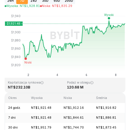
24H
7D
14D
30D
60D
200D
Wysoka
:
NT$
1,928.81
Niska
:
NT$
1,835.29
Ostatnia aktualizacja strony: 2026-08-08, 14:44 GMT+0
Historyczne maksimum
Historyczne minimum
NT$4,946.05
NT$0.432979
Kapitalizacja rynkowa
Podaż w obiegu
NT$232.10B
120.68 M
Okres
Wysoka
Niska
Średnia
24 godz.
NT$1,921.48
NT$1,912.16
NT$1,916.82
7 dni
NT$1,921.48
NT$1,844.61
NT$1,886.81
30 dni
NT$1,951.79
NT$1,744.70
NT$1,873.45