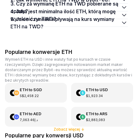
3. Czy za wymianę ETH na TWD pobierane są
opłaty?
4. Jaka jest minimalna ilość ETH, którą mogę
wymienić na TWD?
5. Jakie czynniki wpływają na kurs wymiany
ETH na TWD?
Popularne konwersje ETH
Wymień ETH na USD i inne waluty fiat po kursach w czasie
rzeczywistym. Dzięki zagregowanym notowaniom market maker
dostarczanym przez Bybit-eu możesz sprawdzić aktualną wartość
ETH i dokonać wymiany bez obaw, korzystając z dokładnych kursów i
bez ukrytych spreadów.
ETH
to
SGD
ETH
to
USD
S$2,458.22
$1,923.34
ETH
to
AED
ETH
to
ARS
د.إ7,063.46
$2,883,083
Zobacz więcej
↓
Popularne pary konwersji USD