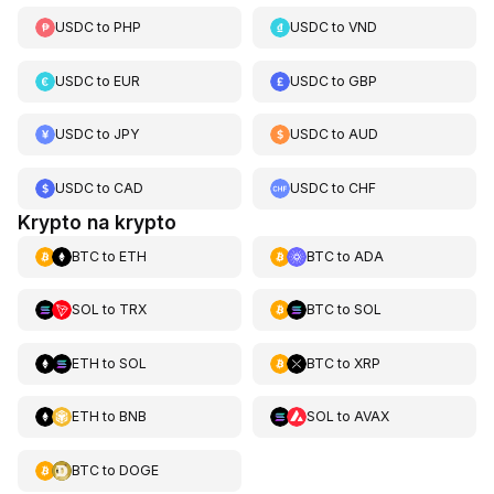
USDC
to
PHP
USDC
to
VND
USDC
to
EUR
USDC
to
GBP
USDC
to
JPY
USDC
to
AUD
USDC
to
CAD
USDC
to
CHF
Krypto na krypto
BTC
to
ETH
BTC
to
ADA
SOL
to
TRX
BTC
to
SOL
ETH
to
SOL
BTC
to
XRP
ETH
to
BNB
SOL
to
AVAX
BTC
to
DOGE