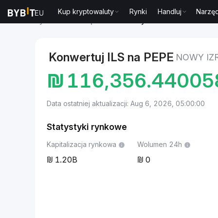
Kup kryptowaluty
Rynki
Handluj
Narzęd
Rynki
Cena Pepe PEPE
Nowy izraelski szekel to P
Konwertuj ILS na PEPE
NOWY IZR
₪
116,356.4400
Data ostatniej aktualizacji: Aug 6, 2026, 05:00:00
Statystyki rynkowe
Kapitalizacja rynkowa
Wolumen 24h
1.20B
0