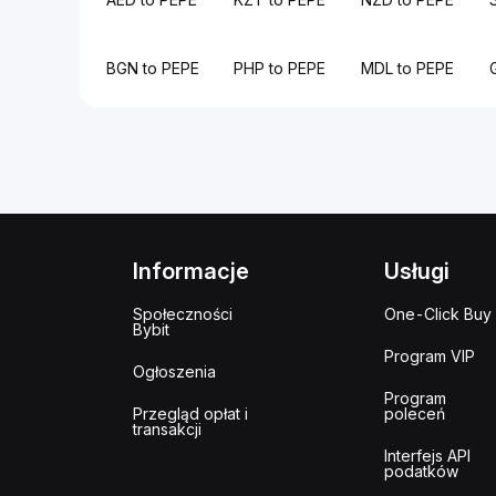
BGN to PEPE
PHP to PEPE
MDL to PEPE
Informacje
Usługi
Społeczności
One-Click Buy
Bybit
Program VIP
Ogłoszenia
Program
Przegląd opłat i
poleceń
transakcji
Interfejs API
podatków