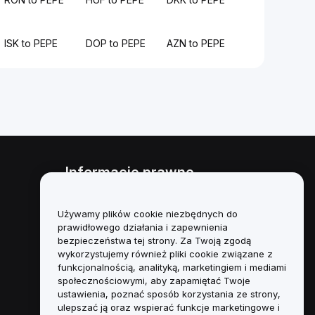
ISK to PEPE
DOP to PEPE
AZN to PEPE
Informacje prawne
Polityka dotycząca konfliktu
interesów
Używamy plików cookie niezbędnych do
prawidłowego działania i zapewnienia
Podsumowanie polityki
bezpieczeństwa tej strony. Za Twoją zgodą
powiernictwa i zarządzania
wykorzystujemy również pliki cookie związane z
funkcjonalnością, analityką, marketingiem i mediami
Informacje ESG
społecznościowymi, aby zapamiętać Twoje
ustawienia, poznać sposób korzystania ze strony,
Biuletyny informacyjne
ulepszać ją oraz wspierać funkcje marketingowe i
kryptoaktywów