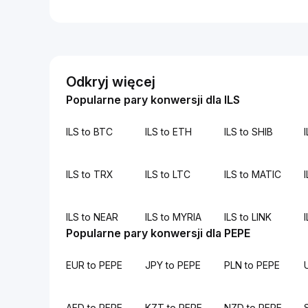
Odkryj więcej
Popularne pary konwersji dla ILS
ILS to BTC
ILS to ETH
ILS to SHIB
ILS to TRX
ILS to LTC
ILS to MATIC
ILS to NEAR
ILS to MYRIA
ILS to LINK
Popularne pary konwersji dla PEPE
EUR to PEPE
JPY to PEPE
PLN to PEPE
AED to PEPE
KZT to PEPE
NZD to PEPE