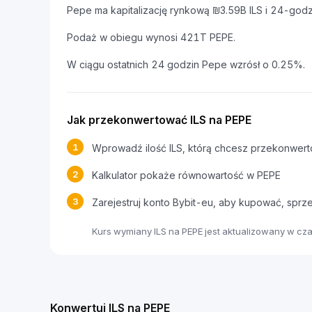
Pepe ma kapitalizację rynkową ₪3.59B ILS i 24-god
Podaż w obiegu wynosi 421T PEPE.
W ciągu ostatnich 24 godzin Pepe wzrósł o 0.25%.
Jak przekonwertować ILS na PEPE
1
Wprowadź ilość ILS, którą chcesz przekonwer
2
Kalkulator pokaże równowartość w PEPE
3
Zarejestruj konto Bybit-eu, aby kupować, spr
Kurs wymiany ILS na PEPE jest aktualizowany w c
Konwertuj ILS na PEPE