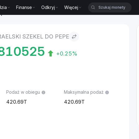
zia
Finanse
Odkryj
Więcej
epe
AELSKI SZEKEL DO PEPE
5810525
+0.25%
Podaż w obiegu
Maksymalna podaż
420.69T
420.69T