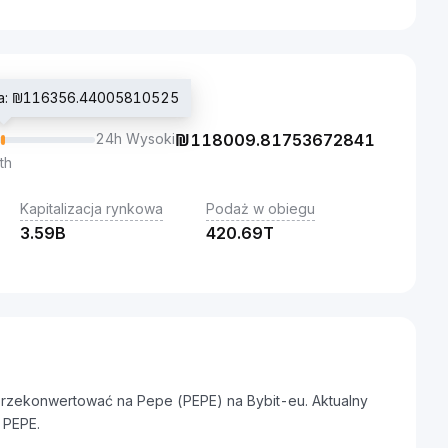
jna: ₪116356.44005810525
24h Wysoki
₪
118009.81753672841
th
Kapitalizacja rynkowa
Podaż w obiegu
3.59B
420.69T
 przekonwertować na Pepe (PEPE) na Bybit-eu. Aktualny
 PEPE.