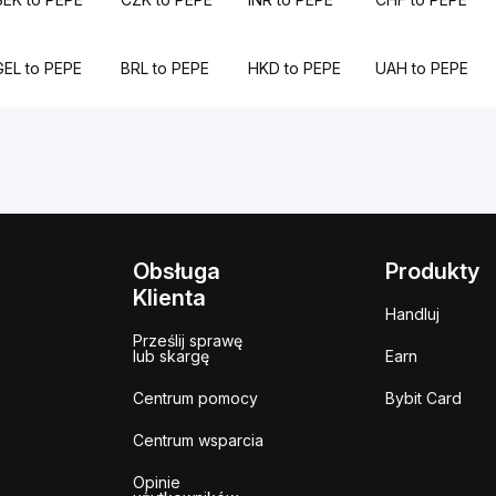
GEL to PEPE
BRL to PEPE
HKD to PEPE
UAH to PEPE
Obsługa
Produkty
Klienta
Handluj
Prześlij sprawę
lub skargę
Earn
Centrum pomocy
Bybit Card
Centrum wsparcia
Opinie