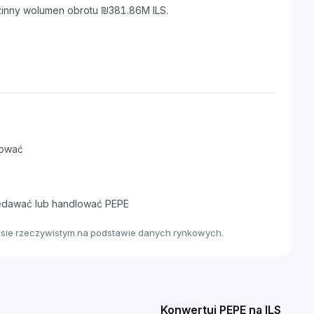
zinny wolumen obrotu ₪381.86M ILS.
tować
zedawać lub handlować PEPE
zasie rzeczywistym na podstawie danych rynkowych.
Konwertuj PEPE na ILS