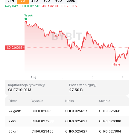
24H
7D
14D
30D
60D
200D
Wysoka
:
CHF
0.027489
Niska
:
CHF
0.025315
Ostatnia aktualizacja strony: 2026-08-07, 10:04 GMT+0
Historyczne maksimum
Historyczne minimum
CHF0.207411
CHF0.000171
Kapitalizacja rynkowa
Podaż w obiegu
CHF719.01M
27.50 B
Okres
Wysoka
Niska
Średnia
24 godz.
CHF0.026035
CHF0.025627
CHF0.025831
7 dni
CHF0.027233
CHF0.025627
CHF0.026380
30 dni
CHF0.029466
CHF0.025627
CHF0.027884