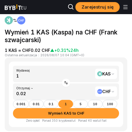
Zarejestruj się
Strona główna
KAS to CHF
Wymień 1 KAS (Kaspa) na CHF (Frank
szwajcarski)
1 KAS ≈ CHF0.02 CHF
▲
+0.31%
24h
Ostatnia aktualizacja
：
2026/08/07 10:04
(
GMT+0
)
Wydawaj
KAS
Otrzymaj ~
CHF
0.001
0.01
0.1
1
5
10
100
Wymień KAS to CHF
Zero opłat · Ponad 350 kryptowalut · Ponad 40 walut fiat