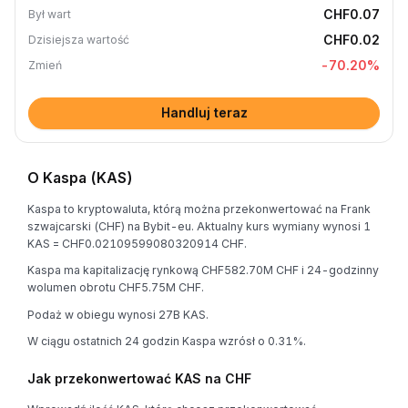
CHF0.07
Był wart
CHF0.02
Dzisiejsza wartość
-70.20
%
Zmień
Handluj teraz
O Kaspa (KAS)
Kaspa to kryptowaluta, którą można przekonwertować na Frank
szwajcarski (CHF) na Bybit-eu. Aktualny kurs wymiany wynosi 1
KAS = CHF0.02109599080320914 CHF.
Kaspa ma kapitalizację rynkową CHF582.70M CHF i 24-godzinny
wolumen obrotu CHF5.75M CHF.
Podaż w obiegu wynosi 27B KAS.
W ciągu ostatnich 24 godzin Kaspa wzrósł o 0.31%.
Jak przekonwertować KAS na CHF