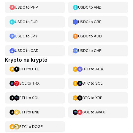
USDC
to
PHP
USDC
to
VND
USDC
to
EUR
USDC
to
GBP
USDC
to
JPY
USDC
to
AUD
USDC
to
CAD
USDC
to
CHF
Krypto na krypto
BTC
to
ETH
BTC
to
ADA
SOL
to
TRX
BTC
to
SOL
ETH
to
SOL
BTC
to
XRP
ETH
to
BNB
SOL
to
AVAX
BTC
to
DOGE