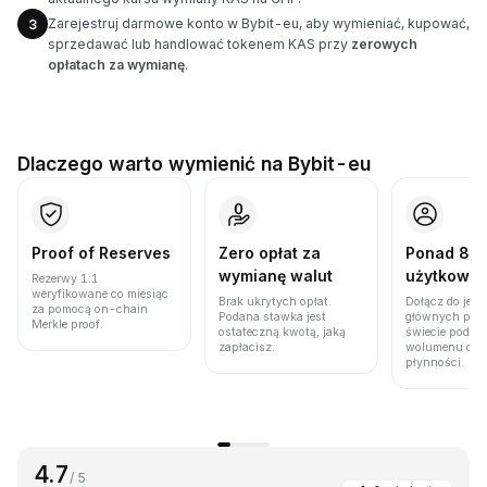
Zarejestruj darmowe konto w Bybit-eu, aby wymieniać, kupować,
3
sprzedawać lub handlować tokenem KAS przy
zerowych
opłatach za wymianę
.
Dlaczego warto wymienić na Bybit-eu
Proof of Reserves
Zero opłat za
Ponad 86 
wymianę walut
użytkown
Rezerwy 1:1
weryfikowane co miesiąc
Brak ukrytych opłat.
Dołącz do jedn
za pomocą on-chain
Podana stawka jest
głównych plat
Merkle proof.
ostateczną kwotą, jaką
świecie pod w
zapłacisz.
wolumenu obro
płynności.
4.7
/ 5