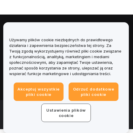
Informacje
Używamy plików cookie niezbędnych do prawidłowego
Usługi
działania i zapewnienia bezpieczeństwa tej strony. Za
Twoją zgodą wykorzystujemy również pliki cookie związane
Obsługa Klienta
z funkcjonalnością, analityką, marketingiem i mediami
społecznościowymi, aby zapamiętać Twoje ustawienia,
poznać sposób korzystania ze strony, ulepszać ją oraz
Produkty
wspierać funkcje marketingowe i udostępniania treści.
Informacje prawne
Akceptuj wszystkie
Odrzuć dodatkowe
pliki cookie
pliki cookie
© 2025-2026 Bybit.eu. All rights reserved.
Ustawienia plików
Warunki świadczenia usług
|
Polityka Prywatności
|
Dane
cookie
firmy (Impressum)
|
Centrum preferencji plików cookie