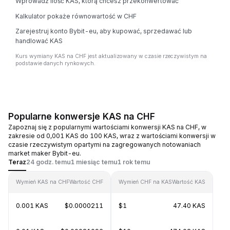
Wprowadź ilość KAS, którą chcesz przekonwertować
Kalkulator pokaże równowartość w CHF
Zarejestruj konto Bybit-eu, aby kupować, sprzedawać lub
handlować KAS
Kurs wymiany KAS na CHF jest aktualizowany w czasie rzeczywistym na
podstawie danych rynkowych.
Popularne konwersje KAS na CHF
Zapoznaj się z popularnymi wartościami konwersji KAS na CHF, w
zakresie od 0,001 KAS do 100 KAS, wraz z wartościami konwersji w
czasie rzeczywistym opartymi na zagregowanych notowaniach
market maker Bybit-eu.
Teraz
24 godz. temu
1 miesiąc temu
1 rok temu
Wymień KAS na CHF
Wartość CHF
Wymień CHF na KAS
Wartość KAS
0.001 KAS
$0.0000211
$1
47.40 KAS