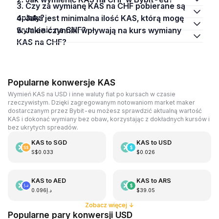
3. Czy za wymianę KAS na CHF pobierane są
opłaty?
4. Jaka jest minimalna ilość KAS, którą mogę
wymienić na CHF?
5. Jakie czynniki wpływają na kurs wymiany
KAS na CHF?
Popularne konwersje KAS
Wymień KAS na USD i inne waluty fiat po kursach w czasie
rzeczywistym. Dzięki zagregowanym notowaniom market maker
dostarczanym przez Bybit-eu możesz sprawdzić aktualną wartość
KAS i dokonać wymiany bez obaw, korzystając z dokładnych kursów i
bez ukrytych spreadów.
KAS
to
SGD
KAS
to
USD
S$0.033
$0.026
KAS
to
AED
KAS
to
ARS
د.إ0.096
$39.05
Zobacz więcej
↓
Popularne pary konwersji USD