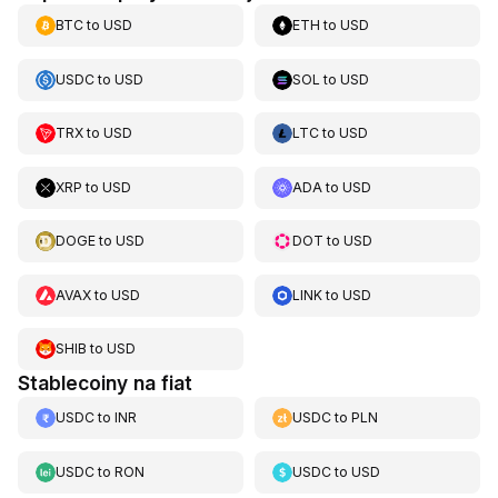
BTC
to
USD
ETH
to
USD
USDC
to
USD
SOL
to
USD
TRX
to
USD
LTC
to
USD
XRP
to
USD
ADA
to
USD
DOGE
to
USD
DOT
to
USD
AVAX
to
USD
LINK
to
USD
SHIB
to
USD
Stablecoiny na fiat
USDC
to
INR
USDC
to
PLN
USDC
to
RON
USDC
to
USD