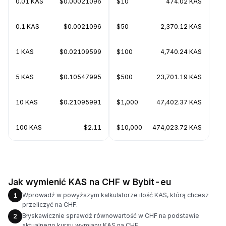
0.01 KAS
$0.00021096
$10
474.02 KAS
0.1 KAS
$0.0021096
$50
2,370.12 KAS
1 KAS
$0.02109599
$100
4,740.24 KAS
5 KAS
$0.10547995
$500
23,701.19 KAS
10 KAS
$0.21095991
$1,000
47,402.37 KAS
100 KAS
$2.11
$10,000
474,023.72 KAS
Jak wymienić KAS na CHF w Bybit-eu
Wprowadź w powyższym kalkulatorze ilość KAS, którą chcesz
1
przeliczyć na CHF.
Błyskawicznie sprawdź równowartość w CHF na podstawie
2
aktualnego kursu wymiany KAS na CHF.