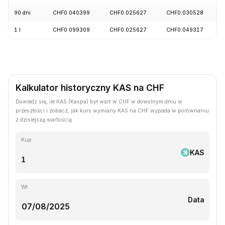
90 dni
CHF0.040399
CHF0.025627
CHF0.030528
1 l
CHF0.099309
CHF0.025627
CHF0.049317
Kalkulator historyczny KAS na CHF
Dowiedz się, ile KAS (Kaspa) był wart w CHF w dowolnym dniu w
przeszłości i zobacz, jak kurs wymiany KAS na CHF wypada w porównaniu
z dzisiejszą wartością.
Kup
KAS
Wł.
Data