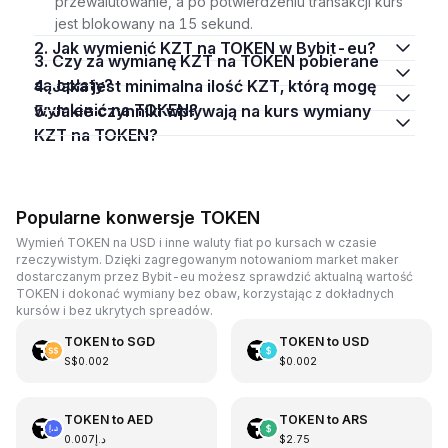
przewalutowanie, a po potwierdzeniu transakcji kurs
jest blokowany na 15 sekund.
2. Jak wymienić KZT na TOKEN w Bybit-eu?
3. Czy za wymianę KZT na TOKEN pobierane
są opłaty?
4. Jaka jest minimalna ilość KZT, którą mogę
wymienić na TOKEN?
5. Jakie czynniki wpływają na kurs wymiany
KZT na TOKEN?
Popularne konwersje TOKEN
Wymień TOKEN na USD i inne waluty fiat po kursach w czasie
rzeczywistym. Dzięki zagregowanym notowaniom market maker
dostarczanym przez Bybit-eu możesz sprawdzić aktualną wartość
TOKEN i dokonać wymiany bez obaw, korzystając z dokładnych
kursów i bez ukrytych spreadów.
TOKEN
to
SGD
TOKEN
to
USD
S$0.002
$0.002
TOKEN
to
AED
TOKEN
to
ARS
د.إ0.007
$2.75