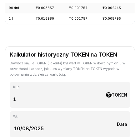
90 dni
₸0.003357
₸0.001757
₸0.002445
-
1 l
₸0.016980
₸0.001757
₸0.005795
-
Kalkulator historyczny TOKEN na TOKEN
Dowiedz się, ile TOKEN (TokenFi) był wart w TOKEN w dowolnym dniu w
przeszłości i zobacz, jak kurs wymiany TOKEN na TOKEN wypada w
porównaniu z dzisiejszą wartością.
Kup
TOKEN
Wł.
Data