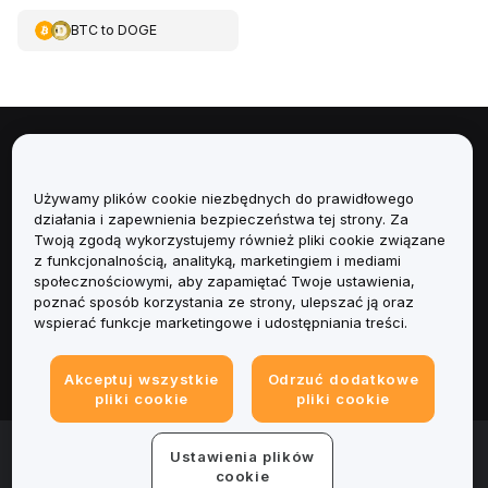
BTC
to
DOGE
Informacje
Używamy plików cookie niezbędnych do prawidłowego
Usługi
działania i zapewnienia bezpieczeństwa tej strony. Za
Twoją zgodą wykorzystujemy również pliki cookie związane
Obsługa Klienta
z funkcjonalnością, analityką, marketingiem i mediami
społecznościowymi, aby zapamiętać Twoje ustawienia,
poznać sposób korzystania ze strony, ulepszać ją oraz
Produkty
wspierać funkcje marketingowe i udostępniania treści.
Informacje prawne
Akceptuj wszystkie
Odrzuć dodatkowe
pliki cookie
pliki cookie
© 2025-2026 Bybit.eu. All rights reserved.
Ustawienia plików
cookie
Warunki świadczenia usług
|
Polityka Prywatności
|
Dane