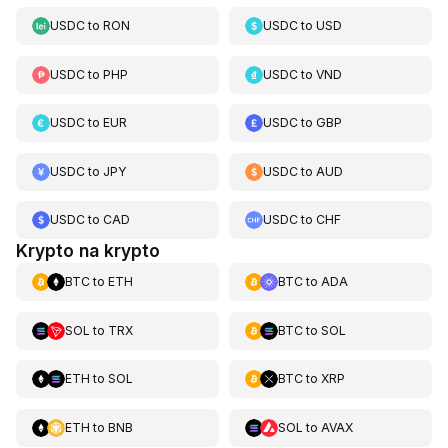
USDC
to
RON
USDC
to
USD
USDC
to
PHP
USDC
to
VND
USDC
to
EUR
USDC
to
GBP
USDC
to
JPY
USDC
to
AUD
USDC
to
CAD
USDC
to
CHF
Krypto na krypto
BTC
to
ETH
BTC
to
ADA
SOL
to
TRX
BTC
to
SOL
ETH
to
SOL
BTC
to
XRP
ETH
to
BNB
SOL
to
AVAX