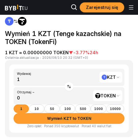
Zarejestruj się
Strona główna
KZT to TOKEN
Wymień 1 KZT (Tenge kazachskie) na
TOKEN (TokenFi)
1 KZT ≈ 0.00000000 TOKEN
▼
-3.77%
24h
Ostatnia aktualizacja
：
2026/08/10 20:32
(
GMT+0
)
Wydawaj
KZT
Otrzymaj ~
TOKEN
1
10
50
100
500
1000
10000
Wymień KZT to TOKEN
Zero opłat · Ponad 350 kryptowalut · Ponad 40 walut fiat