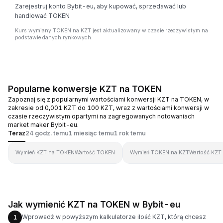
Zarejestruj konto Bybit-eu, aby kupować, sprzedawać lub
handlować TOKEN
Kurs wymiany TOKEN na KZT jest aktualizowany w czasie rzeczywistym na
podstawie danych rynkowych.
Popularne konwersje KZT na TOKEN
Zapoznaj się z popularnymi wartościami konwersji KZT na TOKEN, w
zakresie od 0,001 KZT do 100 KZT, wraz z wartościami konwersji w
czasie rzeczywistym opartymi na zagregowanych notowaniach
market maker Bybit-eu.
Teraz
24 godz. temu
1 miesiąc temu
1 rok temu
Wymień KZT na TOKEN
Wartość TOKEN
Wymień TOKEN na KZT
Wartość KZT
Jak wymienić KZT na TOKEN w Bybit-eu
Wprowadź w powyższym kalkulatorze ilość KZT, którą chcesz
1