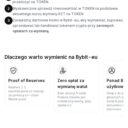
przeliczyć na TOKEN.
Błyskawicznie sprawdź równowartość w TOKEN na podstawie
2
aktualnego kursu wymiany KZT na TOKEN.
Zarejestruj darmowe konto w Bybit-eu, aby wymieniać, kupować,
3
sprzedawać lub handlować tokenem crypto przy
zerowych
opłatach za wymianę
.
Dlaczego warto wymienić na Bybit-eu
Proof of Reserves
Zero opłat za
Ponad 86 
wymianę walut
użytkown
Rezerwy 1:1
weryfikowane co miesiąc
Brak ukrytych opłat.
Dołącz do jedn
za pomocą on-chain
Podana stawka jest
głównych plat
Merkle proof.
ostateczną kwotą, jaką
świecie pod w
zapłacisz.
wolumenu obro
płynności.