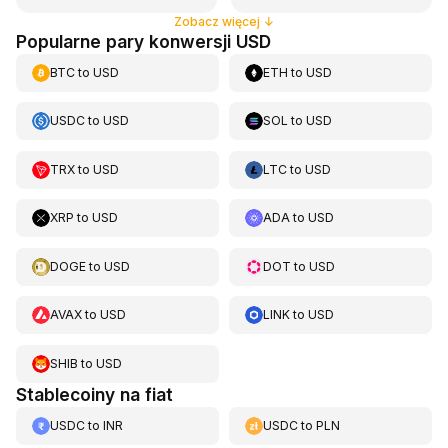
Zobacz więcej
↓
Popularne pary konwersji USD
BTC
to
USD
ETH
to
USD
USDC
to
USD
SOL
to
USD
TRX
to
USD
LTC
to
USD
XRP
to
USD
ADA
to
USD
DOGE
to
USD
DOT
to
USD
AVAX
to
USD
LINK
to
USD
SHIB
to
USD
Stablecoiny na fiat
USDC
to
INR
USDC
to
PLN