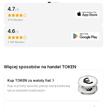
4.7
/ 5
47K Reviews
4.6
/ 5
1.4M Reviews
Więcej sposobów na handel TOKEN
Kup TOKEN za waluty fiat
Kup w prosty sposób, płacąc kartą bankową
lub przelewem bankowym.