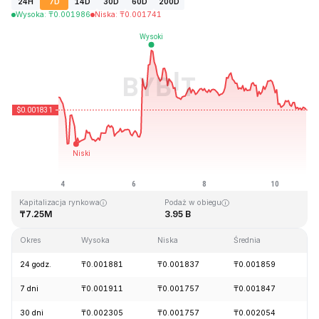
24H
7D
14D
30D
60D
200D
Wysoka
:
₸
0.001986
Niska
:
₸
0.001741
Ostatnia aktualizacja strony: 2026-08-10, 20:32 GMT+0
Historyczne maksimum
Historyczne minimum
₸0.243269
₸0.000050
Kapitalizacja rynkowa
Podaż w obiegu
₸7.25M
3.95 B
Okres
Wysoka
Niska
Średnia
Zm
24 godz.
₸0.001881
₸0.001837
₸0.001859
-
7 dni
₸0.001911
₸0.001757
₸0.001847
-
30 dni
₸0.002305
₸0.001757
₸0.002054
-