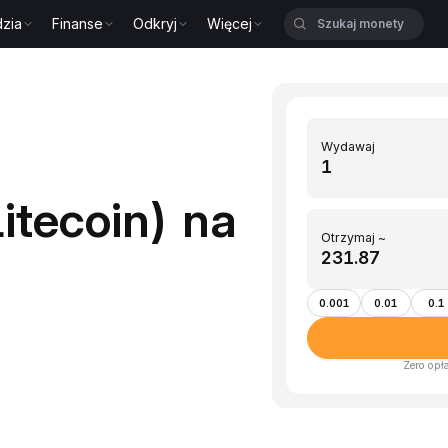
zia
Finanse
Odkryj
Więcej
Wydawaj
itecoin) na
Otrzymaj ~
0.001
0.01
0.1
Zero opł