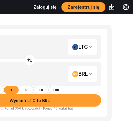
Zarejestruj się
Zaloguj się
LTC
BRL
1
5
10
100
Wymień LTC to BRL
at · Ponad 350 kryptowalut · Ponad 40 walut fiat