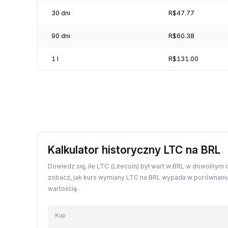
30 dni
R$47.77
90 dni
R$60.38
1 l
R$131.00
Kalkulator historyczny LTC na BRL
Dowiedz się, ile LTC (Litecoin) był wart w BRL w dowolnym d
zobacz, jak kurs wymiany LTC na BRL wypada w porównaniu
wartością.
Kup