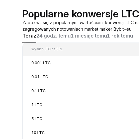
Popularne konwersje LT
Zapoznaj się z popularnymi wartościami konwersji LTC n
zagregowanych notowaniach market maker Bybit-eu.
Teraz
24 godz. temu
1 miesiąc temu
1 rok temu
Wymień LTC na BRL
0.001 LTC
0.01 LTC
0.1 LTC
1 LTC
5 LTC
10 LTC