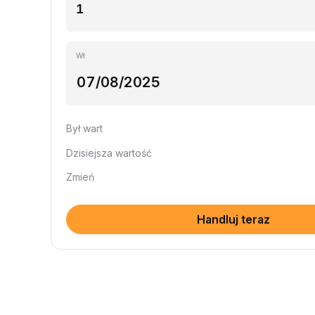
Wł.
Był wart
Dzisiejsza wartość
Zmień
Handluj teraz