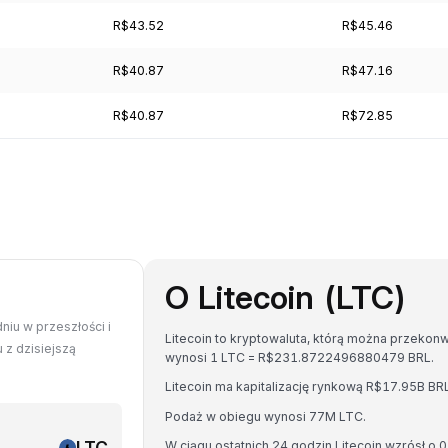
R$43.52
R$45.46
R$40.87
R$47.16
R$40.87
R$72.85
O Litecoin (LTC)
niu w przeszłości i
Litecoin to kryptowaluta, którą można przekon
 z dzisiejszą
wynosi 1 LTC = R$231.8722496880479 BRL.
Litecoin ma kapitalizację rynkową R$17.95B B
Podaż w obiegu wynosi 77M LTC.
LTC
W ciągu ostatnich 24 godzin Litecoin wzrósł o 