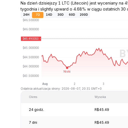
Na dzień dzisiejszy 1 LTC (Litecoin) jest wyceniany n
tygodnia i slightly upward o 4.68% w ciągu ostatnich 30 d
24H
7D
14D
30D
60D
200D
Ostatnia aktualizacja strony: 2026-08-07, 20:31 GMT+0
Okres
Wysoka
24 godz.
R$45.49
7 dni
R$45.49