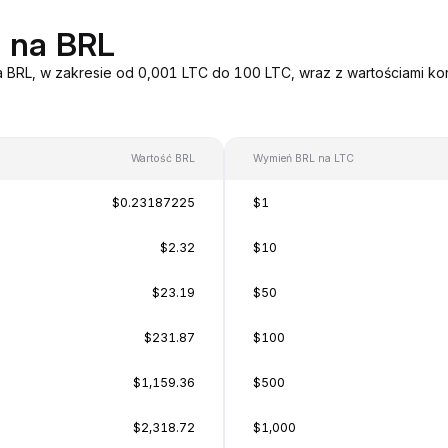
C na BRL
a BRL, w zakresie od 0,001 LTC do 100 LTC, wraz z wartościami ko
Wartość BRL
Wymień BRL na LTC
$0.23187225
$1
$2.32
$10
$23.19
$50
$231.87
$100
$1,159.36
$500
$2,318.72
$1,000