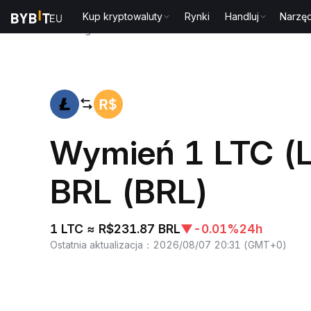
Kup kryptowaluty
Rynki
Handluj
Narzęd
Strona główna
LTC to BRL
Wymień 1 LTC (L
BRL (BRL)
1 LTC ≈ R$231.87 BRL
▼
-0.01%
24h
Ostatnia aktualizacja
：
2026/08/07 20:31
(
GMT+0
)