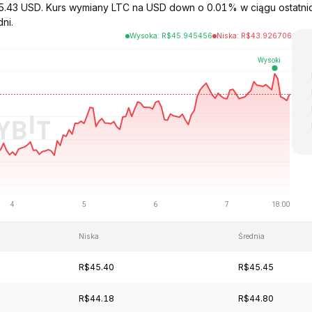
a 45.43 USD. Kurs wymiany LTC na USD down o 0.01% w ciągu ostatni
ni.
Wysoka
:
R$
45.945456
Niska
:
R$
43.926706
Niska
Średnia
R$45.40
R$45.45
R$44.18
R$44.80