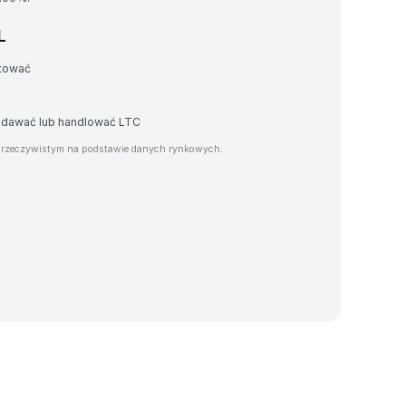
L
rtować
zedawać lub handlować LTC
e rzeczywistym na podstawie danych rynkowych.