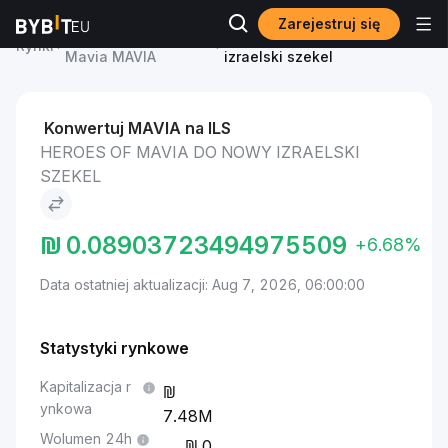
Zarejestruj się
Cena Heroes of
Heroes of Mavia to Nowy
Rynki
Mavia MAVIA
izraelski szekel
Konwertuj MAVIA na ILS
HEROES OF MAVIA DO NOWY IZRAELSKI
SZEKEL
₪
0.08903723494975509
+6.68%
Data ostatniej aktualizacji: Aug 7, 2026, 06:00:00
Statystyki rynkowe
Kapitalizacja r
ynkowa
7.48M
Wolumen 24h
0