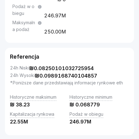
Podaż w o
biegu
246.97M
Maksymaln
a podaż
250.00M
Referencja
24h Niski
₪
0.08250101032725954
24h Wysoki
₪
0.0989168740104857
*Poniższe dane przedstawiają informacje rynkowe eth
Historyczne maksimum
Historyczne minimum
₪
38.23
₪
0.068779
Kapitalizacja rynkowa
Podaż w obiegu
22.55M
246.97M