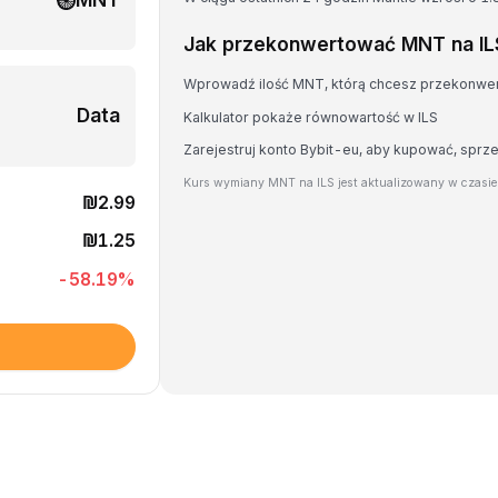
Jak przekonwertować MNT na IL
Wprowadź ilość MNT, którą chcesz przekonwe
Data
Kalkulator pokaże równowartość w ILS
Zarejestruj konto Bybit-eu, aby kupować, spr
Kurs wymiany MNT na ILS jest aktualizowany w czasi
₪2.99
₪1.25
-58.19
%