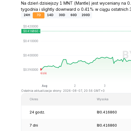
Na dzień dzisiejszy 1 MNT (Mantle) jest wyceniany na
tygodnia i slightly downward o 0.41% w ciągu ostatnich 3
24H
7D
14D
30D
60D
200D
Ostatnia aktualizacja strony: 2026-08-07, 20:56 GMT+0
Okres
Wysoka
24 godz.
₪0.416860
7 dni
₪0.416860