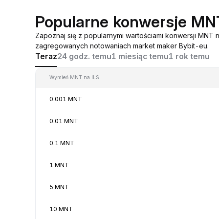
Popularne konwersje MN
Zapoznaj się z popularnymi wartościami konwersji MNT 
zagregowanych notowaniach market maker Bybit-eu.
Teraz
24 godz. temu
1 miesiąc temu
1 rok temu
Wymień MNT na ILS
0.001 MNT
0.01 MNT
0.1 MNT
1 MNT
5 MNT
10 MNT