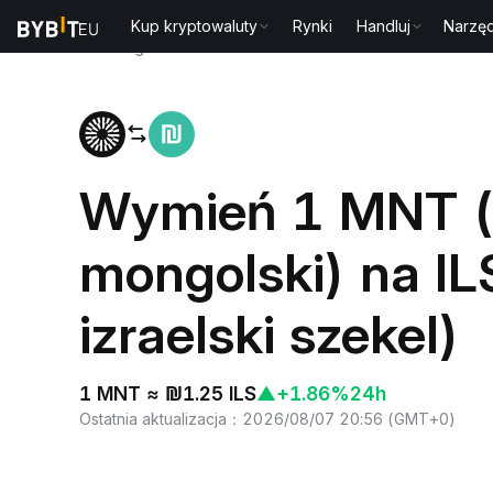
Kup kryptowaluty
Rynki
Handluj
Narzęd
Strona główna
MNT to ILS
Wymień 1 MNT (
mongolski) na I
izraelski szekel)
1 MNT ≈ ₪1.25 ILS
▲
+1.86%
24h
Ostatnia aktualizacja
：
2026/08/07 20:56
(
GMT+0
)