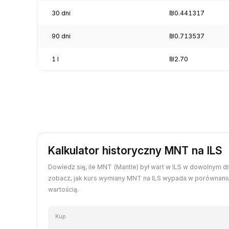
30 dni
₪0.441317
90 dni
₪0.713537
1 l
₪2.70
Kalkulator historyczny MNT na ILS
Dowiedz się, ile MNT (Mantle) był wart w ILS w dowolnym dn
zobacz, jak kurs wymiany MNT na ILS wypada w porównaniu
wartością.
Kup