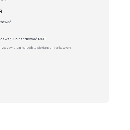
S
rtować
zedawać lub handlować MNT
e rzeczywistym na podstawie danych rynkowych.