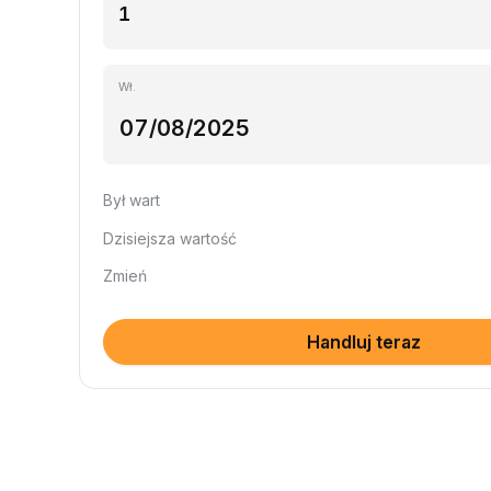
Wł.
Był wart
Dzisiejsza wartość
Zmień
Handluj teraz