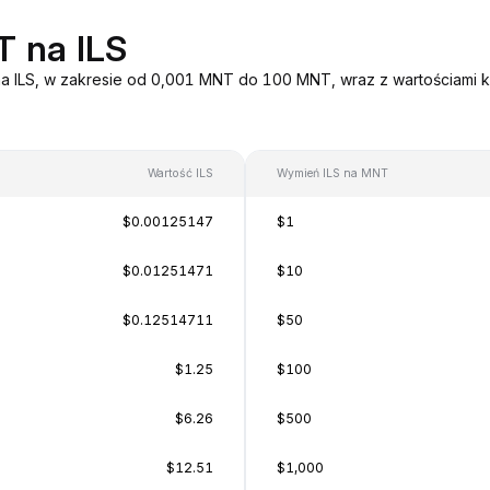
T na ILS
na ILS, w zakresie od 0,001 MNT do 100 MNT, wraz z wartościami k
Wartość ILS
Wymień ILS na MNT
$0.00125147
$1
$0.01251471
$10
$0.12514711
$50
$1.25
$100
$6.26
$500
$12.51
$1,000