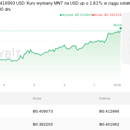
 0.416993 USD. Kurs wymiany MNT na USD up o 1.82% w ciągu ostatn
0 dni.
Wysoka
:
₪
0.416860
Niska
:
₪
0.390229
Niska
Średnia
₪0.409073
₪0.412966
₪0.392205
₪0.401962