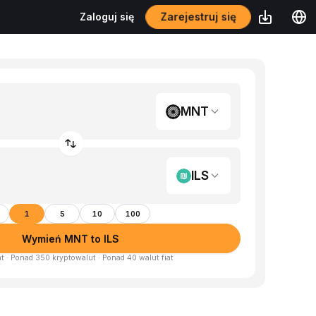
Zarejestruj się
Zaloguj się
MNT
ILS
1
5
10
100
Wymień MNT to ILS
at · Ponad 350 kryptowalut · Ponad 40 walut fiat