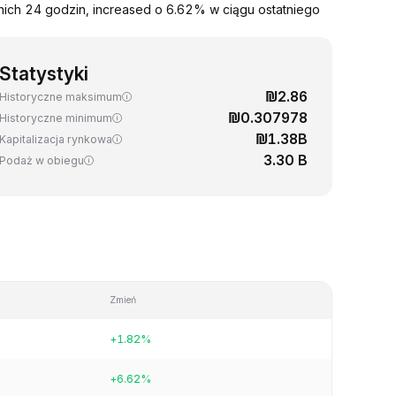
ich 24 godzin, increased o 6.62% w ciągu ostatniego
Statystyki
₪2.86
Historyczne maksimum
₪0.307978
Historyczne minimum
₪1.38B
Kapitalizacja rynkowa
3.30 B
Podaż w obiegu
Zmień
+1.82%
+6.62%