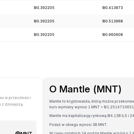
₪0.392205
₪0.413873
₪0.392205
₪0.513968
₪0.392205
₪0.960608
O Mantle (MNT)
iu w przeszłości i
Mantle to kryptowaluta, którą można przekonwer
 z dzisiejszą
kurs wymiany wynosi 1 MNT = ₪1.2514710651
Mantle ma kapitalizację rynkową ₪4.13B ILS i
Podaż w obiegu wynosi 3B MNT.
MNT
W ciągu ostatnich 24 godzin Mantle wzrósł o 1