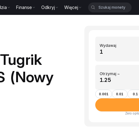
zia
Finanse
Odkryj
Więcej
Wydawaj
Tugrik
LS (Nowy
Otrzymaj ~
0.001
0.01
0.1
Zero opł