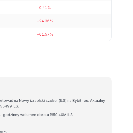
-0.41%
-24.36%
-61.57%
tować na Nowy izraelski szekel (ILS) na Bybit-eu. Aktualny
55499 ILS.
 24-godzinny wolumen obrotu ₪50.40M ILS.
.86%.