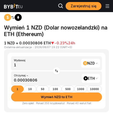
Zarejestruj się
Strona główna
NZD to ETH
Wymień 1 NZD (Dolar nowozelandzki) na
ETH (Ethereum)
1 NZD ≈ 0.00030806 ETH
▼
-0.23%
24h
Ostatnia aktualizacja
：
2026/08/07 19:22
(
GMT+0
)
Wydawaj
NZD
Otrzymaj ~
ETH
1
10
50
100
500
1000
10000
Wymień NZD to ETH
Zero opłat · Ponad 350 kryptowalut · Ponad 40 walut fiat