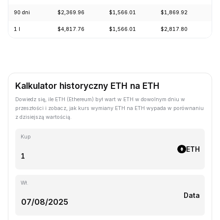
90 dni
$2,369.96
$1,566.01
$1,869.92
+1
1 l
$4,817.76
$1,566.01
$2,817.80
-4
Kalkulator historyczny ETH na ETH
Dowiedz się, ile ETH (Ethereum) był wart w ETH w dowolnym dniu w
przeszłości i zobacz, jak kurs wymiany ETH na ETH wypada w porównaniu
z dzisiejszą wartością.
Kup
ETH
Wł.
Data