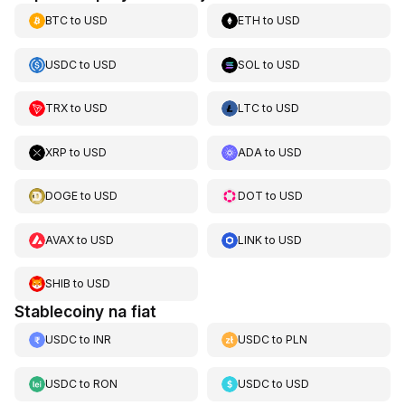
BTC
to
USD
ETH
to
USD
USDC
to
USD
SOL
to
USD
TRX
to
USD
LTC
to
USD
XRP
to
USD
ADA
to
USD
DOGE
to
USD
DOT
to
USD
AVAX
to
USD
LINK
to
USD
SHIB
to
USD
Stablecoiny na fiat
USDC
to
INR
USDC
to
PLN
USDC
to
RON
USDC
to
USD