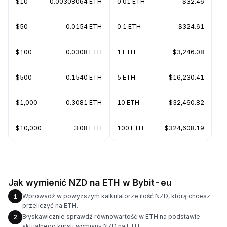
$10
0.00308064 ETH
0.01 ETH
$32.46
$50
0.0154 ETH
0.1 ETH
$324.61
$100
0.0308 ETH
1 ETH
$3,246.08
$500
0.1540 ETH
5 ETH
$16,230.41
$1,000
0.3081 ETH
10 ETH
$32,460.82
$10,000
3.08 ETH
100 ETH
$324,608.19
Jak wymienić NZD na ETH w Bybit-eu
Wprowadź w powyższym kalkulatorze ilość NZD, którą chcesz
1
przeliczyć na ETH.
Błyskawicznie sprawdź równowartość w ETH na podstawie
2
aktualnego kursu wymiany NZD na ETH.