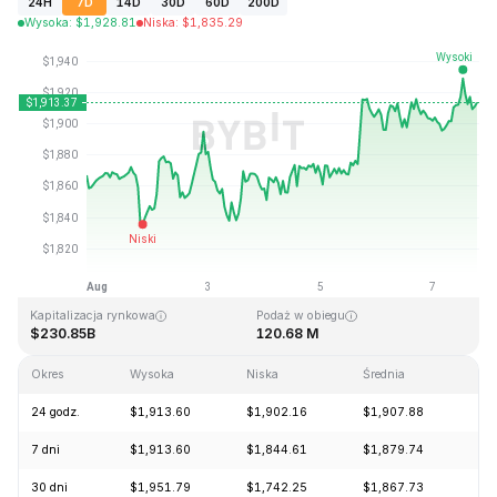
24H
7D
14D
30D
60D
200D
Wysoka
:
$
1,928.81
Niska
:
$
1,835.29
Ostatnia aktualizacja strony: 2026-08-07, 19:22 GMT+0
Historyczne maksimum
Historyczne minimum
$4,946.05
$0.432979
Kapitalizacja rynkowa
Podaż w obiegu
$230.85B
120.68 M
Okres
Wysoka
Niska
Średnia
Zm
24 godz.
$1,913.60
$1,902.16
$1,907.88
+0
7 dni
$1,913.60
$1,844.61
$1,879.74
+2
30 dni
$1,951.79
$1,742.25
$1,867.73
+1