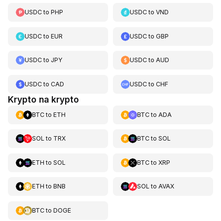
USDC
to
PHP
USDC
to
VND
USDC
to
EUR
USDC
to
GBP
USDC
to
JPY
USDC
to
AUD
USDC
to
CAD
USDC
to
CHF
Krypto na krypto
BTC
to
ETH
BTC
to
ADA
SOL
to
TRX
BTC
to
SOL
ETH
to
SOL
BTC
to
XRP
ETH
to
BNB
SOL
to
AVAX
BTC
to
DOGE