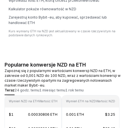
Wprowadź ilość ETH, którą chcesz przekonwertować
Kalkulator pokaże równowartość w NZD
Zarejestruj konto Bybit-eu, aby kupować, sprzedawać lub
handlować ETH
Kurs wymiany ETH na NZD jest aktualizowany w czasie rzeczywistym na
podstawie danych rynkowych.
Popularne konwersje NZD na ETH
Zapoznaj się z popularnymi wartościami konwersji NZD na ETH, w
zakresie od 0,001 NZD do 100 NZD, wraz z wartościami konwersji w
czasie rzeczywistym opartymi na zagregowanych notowaniach
market maker Bybit-eu.
Teraz
24 godz. temu
1 miesiąc temu
1 rok temu
Wymień NZD na ETH
Wartość ETH
Wymień ETH na NZD
Wartość NZD
$1
0.00030806 ETH
0.001 ETH
$3.25