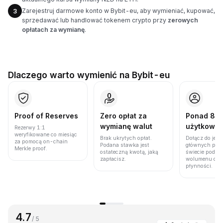
Zarejestruj darmowe konto w Bybit-eu, aby wymieniać, kupować,
3
sprzedawać lub handlować tokenem crypto przy
zerowych
opłatach za wymianę
.
Dlaczego warto wymienić na Bybit-eu
Proof of Reserves
Zero opłat za
Ponad 86 
wymianę walut
użytkown
Rezerwy 1:1
weryfikowane co miesiąc
Brak ukrytych opłat.
Dołącz do jedn
za pomocą on-chain
Podana stawka jest
głównych plat
Merkle proof.
ostateczną kwotą, jaką
świecie pod w
zapłacisz.
wolumenu obro
płynności.
4.7
/ 5