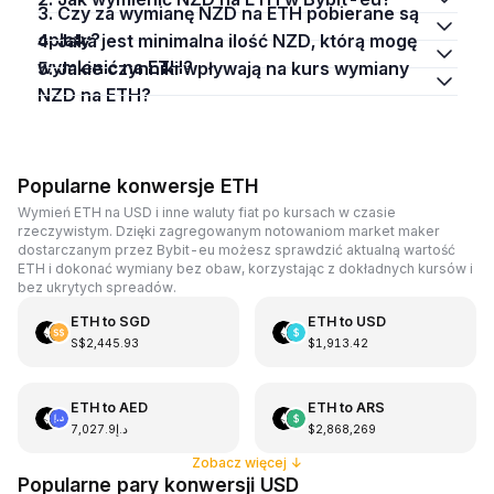
3. Czy za wymianę NZD na ETH pobierane są
opłaty?
4. Jaka jest minimalna ilość NZD, którą mogę
wymienić na ETH?
5. Jakie czynniki wpływają na kurs wymiany
NZD na ETH?
Popularne konwersje ETH
Wymień ETH na USD i inne waluty fiat po kursach w czasie
rzeczywistym. Dzięki zagregowanym notowaniom market maker
dostarczanym przez Bybit-eu możesz sprawdzić aktualną wartość
ETH i dokonać wymiany bez obaw, korzystając z dokładnych kursów i
bez ukrytych spreadów.
ETH
to
SGD
ETH
to
USD
S$2,445.93
$1,913.42
ETH
to
AED
ETH
to
ARS
د.إ7,027.9
$2,868,269
Zobacz więcej
↓
Popularne pary konwersji USD