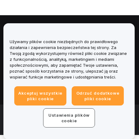
Informacje
Używamy plików cookie niezbędnych do prawidłowego
Usługi
działania i zapewnienia bezpieczeństwa tej strony. Za
Twoją zgodą wykorzystujemy również pliki cookie związane
Obsługa Klienta
z funkcjonalnością, analityką, marketingiem i mediami
społecznościowymi, aby zapamiętać Twoje ustawienia,
poznać sposób korzystania ze strony, ulepszać ją oraz
Produkty
wspierać funkcje marketingowe i udostępniania treści.
Informacje prawne
Akceptuj wszystkie
Odrzuć dodatkowe
pliki cookie
pliki cookie
© 2025-2026 Bybit.eu. All rights reserved.
Ustawienia plików
Warunki świadczenia usług
|
Polityka Prywatności
|
Dane
cookie
firmy (Impressum)
|
Centrum preferencji plików cookie