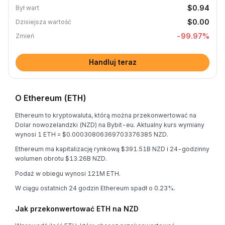
$0.94
Był wart
$0.00
Dzisiejsza wartość
-99.97
%
Zmień
Handluj teraz
O Ethereum (ETH)
Ethereum to kryptowaluta, którą można przekonwertować na
Dolar nowozelandzki (NZD) na Bybit-eu. Aktualny kurs wymiany
wynosi 1 ETH = $0.00030806369703376385 NZD.
Ethereum ma kapitalizację rynkową $391.51B NZD i 24-godzinny
wolumen obrotu $13.26B NZD.
Podaż w obiegu wynosi 121M ETH.
W ciągu ostatnich 24 godzin Ethereum spadł o 0.23%.
Jak przekonwertować ETH na NZD