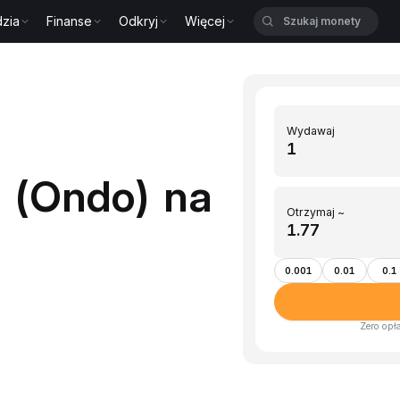
zia
Finanse
Odkryj
Więcej
Wydawaj
(Ondo) na
Otrzymaj ~
0.001
0.01
0.1
Zero opł