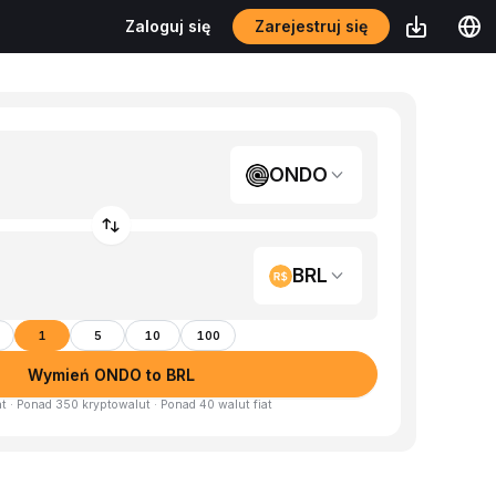
Zarejestruj się
Zaloguj się
ONDO
BRL
1
5
10
100
Wymień ONDO to BRL
at · Ponad 350 kryptowalut · Ponad 40 walut fiat