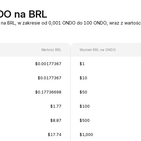
DO na BRL
O na BRL, w zakresie od 0,001 ONDO do 100 ONDO, wraz z wartości
Wartość BRL
Wymień BRL na ONDO
$0.00177367
$1
$0.0177367
$10
$0.17736698
$50
$1.77
$100
$8.87
$500
$17.74
$1,000