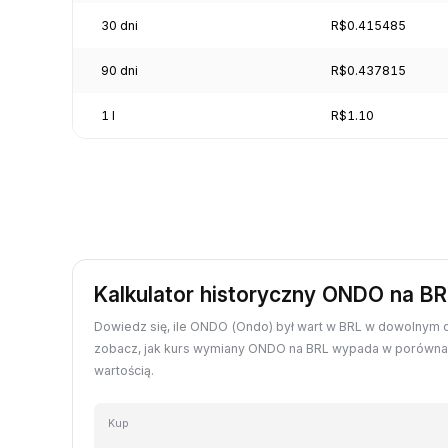
30 dni
R$0.415485
90 dni
R$0.437815
1 l
R$1.10
Kalkulator historyczny ONDO na BR
Dowiedz się, ile ONDO (Ondo) był wart w BRL w dowolnym dn
zobacz, jak kurs wymiany ONDO na BRL wypada w porównani
wartością.
Kup