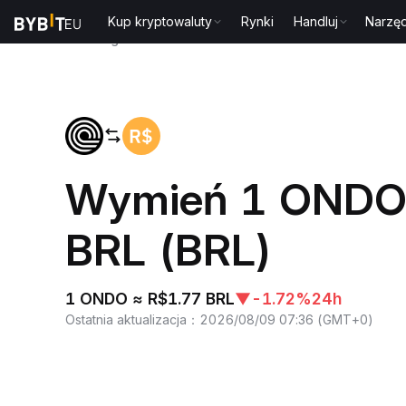
Kup kryptowaluty
Rynki
Handluj
Narzęd
Strona główna
ONDO to BRL
Wymień 1 ONDO 
BRL (BRL)
1 ONDO ≈ R$1.77 BRL
▼
-1.72%
24h
Ostatnia aktualizacja
：
2026/08/09 07:36
(
GMT+0
)