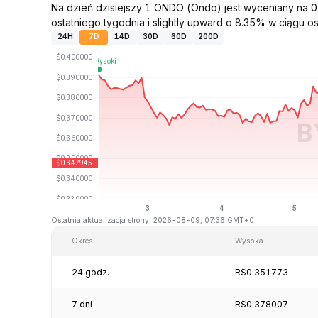
Na dzień dzisiejszy 1 ONDO (Ondo) jest wyceniany na
ostatniego tygodnia i slightly upward o 8.35% w ciągu ost
24H
7D
14D
30D
60D
200D
Ostatnia aktualizacja strony: 2026-08-09, 07:36 GMT+0
Okres
Wysoka
24 godz.
R$0.351773
7 dni
R$0.378007