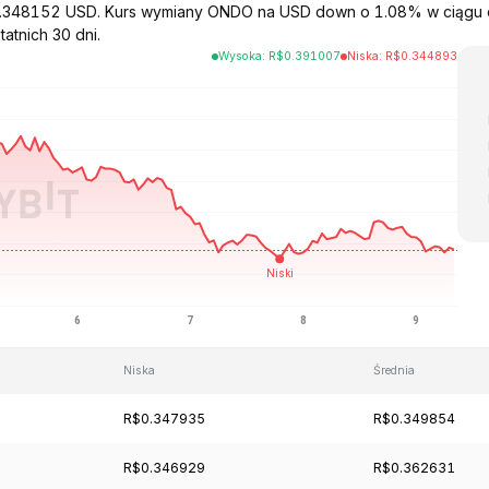
 0.348152 USD. Kurs wymiany ONDO na USD down o 1.08% w ciągu 
atnich 30 dni.
Wysoka
:
R$
0.391007
Niska
:
R$
0.344893
Niska
Średnia
R$0.347935
R$0.349854
R$0.346929
R$0.362631