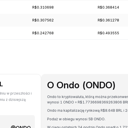
R$0.310698
R$0.368414
R$0.307562
R$0.361278
R$0.242768
R$0.493555
O Ondo (ONDO)
L
iu w przeszłości i
Ondo to kryptowaluta, którą można przekonwer
u z dzisiejszą
wynosi 1 ONDO = R$1.7736698369263806 BR
Ondo ma kapitalizację rynkową R$8.64B BRL i
Podaż w obiegu wynosi 5B ONDO.
ONDO
W ciągu ostatnich 24 godzin Ondo spadł o 1.72