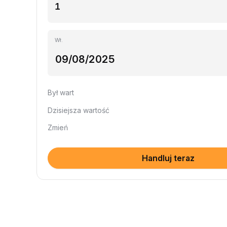
Wł.
Był wart
Dzisiejsza wartość
Zmień
Handluj teraz