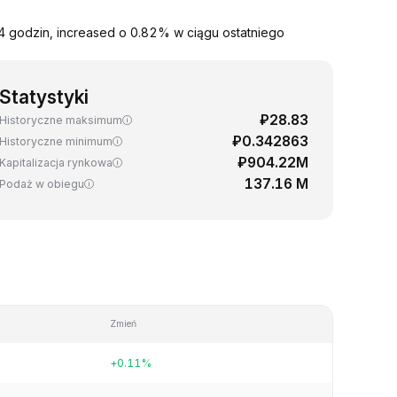
4 godzin, increased o 0.82% w ciągu ostatniego
Statystyki
₽28.83
Historyczne maksimum
₽0.342863
Historyczne minimum
₽904.22M
Kapitalizacja rynkowa
137.16 M
Podaż w obiegu
Zmień
+0.11%