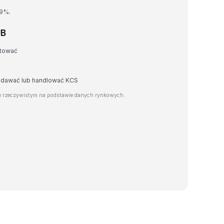
39%.
UB
rtować
zedawać lub handlować KCS
e rzeczywistym na podstawie danych rynkowych.