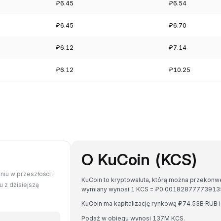
₽6.45
₽6.54
₽6.45
₽6.70
₽6.12
₽7.14
₽6.12
₽10.25
O KuCoin (KCS)
iu w przeszłości i
KuCoin to kryptowaluta, którą można przekonwe
 z dzisiejszą
wymiany wynosi 1 KCS = ₽0.00182877773913
KuCoin ma kapitalizację rynkową ₽74.53B RUB
Podaż w obiegu wynosi 137M KCS.