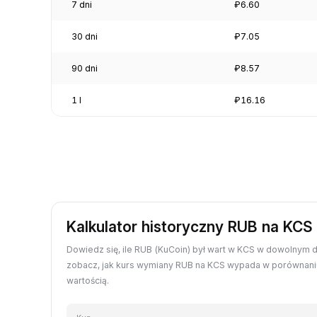
7 dni
₽6.60
30 dni
₽7.05
90 dni
₽8.57
1 l
₽16.16
Kalkulator historyczny RUB na KCS
Dowiedz się, ile RUB (KuCoin) był wart w KCS w dowolnym dn
zobacz, jak kurs wymiany RUB na KCS wypada w porównaniu
wartością.