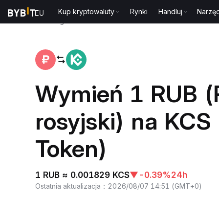
Kup kryptowaluty
Rynki
Handluj
Narzęd
Strona główna
RUB to KCS
Wymień 1 RUB (
rosyjski) na KCS
Token)
1 RUB ≈ 0.001829 KCS
▼
-0.39%
24h
Ostatnia aktualizacja
：
2026/08/07 14:51
(
GMT+0
)