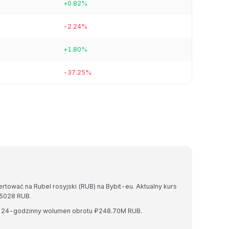
+0.82%
-2.24%
+1.80%
-37.25%
rtować na Rubel rosyjski (RUB) na Bybit-eu. Aktualny kurs
5028 RUB.
 i 24-godzinny wolumen obrotu ₽248.70M RUB.