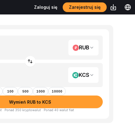
Zarejestruj się
Zaloguj się
RUB
KCS
100
500
1000
10000
Wymień RUB to KCS
at · Ponad 350 kryptowalut · Ponad 40 walut fiat