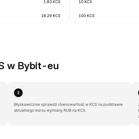
1.83 KCS
10 KCS
18.29 KCS
100 KCS
S w Bybit-eu
2
Błyskawicznie sprawdź równowartość w KCS na podstawie
aktualnego kursu wymiany RUB na KCS.