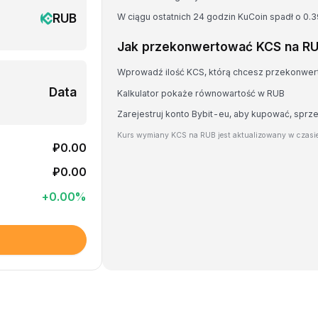
RUB
W ciągu ostatnich 24 godzin KuCoin spadł o 0.
Jak przekonwertować KCS na R
Wprowadź ilość KCS, którą chcesz przekonwe
Data
Kalkulator pokaże równowartość w RUB
Zarejestruj konto Bybit-eu, aby kupować, spr
Kurs wymiany KCS na RUB jest aktualizowany w czasi
₽0.00
₽0.00
+
0.00
%