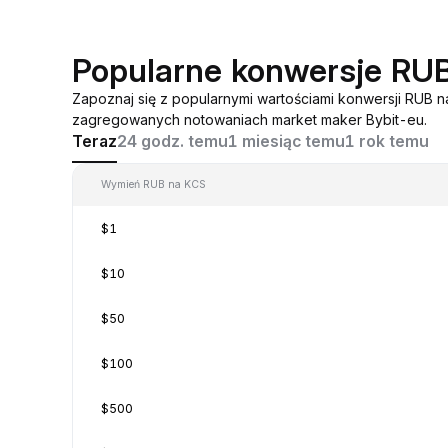
Popularne konwersje RU
Zapoznaj się z popularnymi wartościami konwersji RUB 
zagregowanych notowaniach market maker Bybit-eu.
Teraz
24 godz. temu
1 miesiąc temu
1 rok temu
Wymień RUB na KCS
$1
$10
$50
$100
$500