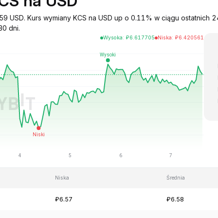
KCS na USD
6.59 USD. Kurs wymiany KCS na USD up o 0.11% w ciągu ostatnich 2
30 dni.
Wysoka
:
₽
6.617705
Niska
:
₽
6.420561
Niska
Średnia
₽6.57
₽6.58