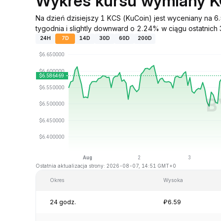
Wykres kursu wymiany 
Na dzień dzisiejszy 1 KCS (KuCoin) jest wyceniany na 
tygodnia i slightly downward o 2.24% w ciągu ostatnich 
24H
7D
14D
30D
60D
200D
Ostatnia aktualizacja strony: 2026-08-07, 14:51 GMT+0
Okres
Wysoka
24 godz.
₽6.59