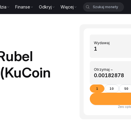
zia
Finanse
Odkryj
Więcej
Wydawaj
Rubel
 (KuCoin
Otrzymaj ~
1
10
50
Zero opł