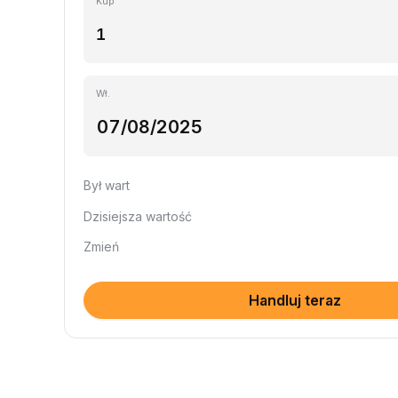
Kup
Wł.
Był wart
Dzisiejsza wartość
Zmień
Handluj teraz