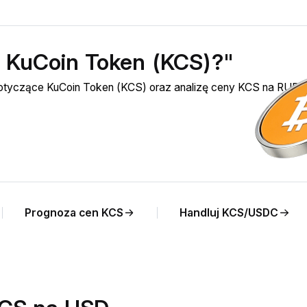
ć KuCoin Token (KCS)?"
dotyczące KuCoin Token (KCS) oraz analizę ceny KCS na RUB 
Prognoza cen KCS
Handluj KCS/USDC