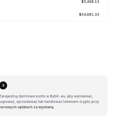
$5,468.13
$54,681.33
3
Zarejestruj darmowe konto w Bybit-eu, aby wymieniać,
kupować, sprzedawać lub handlować tokenem crypto przy
zerowych opłatach za wymianę
.