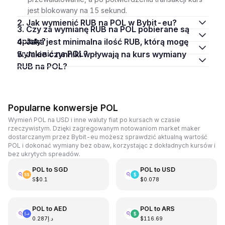
jest blokowany na 15 sekund.
2. Jak wymienić RUB na POL w Bybit-eu?
3. Czy za wymianę RUB na POL pobierane są
opłaty?
4. Jaka jest minimalna ilość RUB, którą mogę
wymienić na POL?
5. Jakie czynniki wpływają na kurs wymiany
RUB na POL?
Popularne konwersje POL
Wymień POL na USD i inne waluty fiat po kursach w czasie
rzeczywistym. Dzięki zagregowanym notowaniom market maker
dostarczanym przez Bybit-eu możesz sprawdzić aktualną wartość
POL i dokonać wymiany bez obaw, korzystając z dokładnych kursów i
bez ukrytych spreadów.
POL
to
SGD
POL
to
USD
S$0.1
$0.078
POL
to
AED
POL
to
ARS
د.إ0.287
$116.69