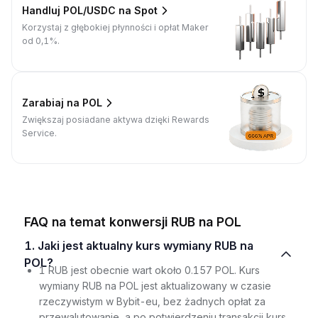
Handluj POL/USDC na Spot
Korzystaj z głębokiej płynności i opłat Maker
od 0,1%.
Zarabiaj na POL
Zwiększaj posiadane aktywa dzięki Rewards
Service.
FAQ na temat konwersji RUB na POL
1. Jaki jest aktualny kurs wymiany RUB na
POL?
1 RUB jest obecnie wart około 0.157 POL. Kurs
wymiany RUB na POL jest aktualizowany w czasie
rzeczywistym w Bybit-eu, bez żadnych opłat za
przewalutowanie, a po potwierdzeniu transakcji kurs