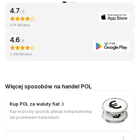
4.7
/ 5
47K Reviews
4.6
/ 5
1.4M Reviews
Więcej sposobów na handel POL
Kup POL za waluty fiat
Kup w prosty sposób, płacąc kartą bankową
lub przelewem bankowym.