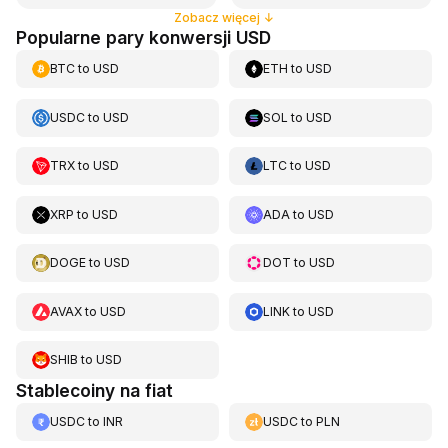
Zobacz więcej
↓
Popularne pary konwersji USD
BTC
to
USD
ETH
to
USD
USDC
to
USD
SOL
to
USD
TRX
to
USD
LTC
to
USD
XRP
to
USD
ADA
to
USD
DOGE
to
USD
DOT
to
USD
AVAX
to
USD
LINK
to
USD
SHIB
to
USD
Stablecoiny na fiat
USDC
to
INR
USDC
to
PLN