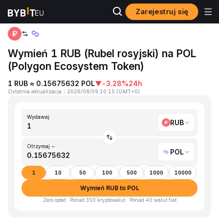
Zarejestruj się
Strona główna
RUB to POL
Wymień 1 RUB (Rubel rosyjski) na POL
(Polygon Ecosystem Token)
1 RUB ≈ 0.15675632 POL
▼
-3.28%
24h
Ostatnia aktualizacja
：
2026/08/09 10:15
(
GMT+0
)
Wydawaj
RUB
Otrzymaj ~
POL
1
10
50
100
500
1000
10000
Wymień RUB to POL
Zero opłat · Ponad 350 kryptowalut · Ponad 40 walut fiat