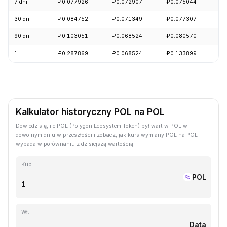
7 dni
₽0.077926
₽0.072907
₽0.075044
+
30 dni
₽0.084752
₽0.071349
₽0.077307
+
90 dni
₽0.103051
₽0.068524
₽0.080570
+
1 l
₽0.287869
₽0.068524
₽0.133899
-
Kalkulator historyczny POL na POL
Dowiedz się, ile POL (Polygon Ecosystem Token) był wart w POL w
dowolnym dniu w przeszłości i zobacz, jak kurs wymiany POL na POL
wypada w porównaniu z dzisiejszą wartością.
Kup
POL
Wł.
Data