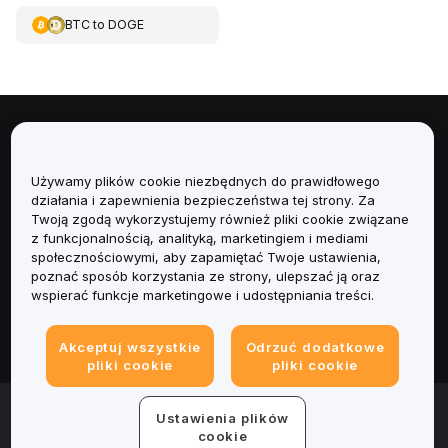
BTC
to
DOGE
Informacje
Używamy plików cookie niezbędnych do prawidłowego
Usługi
działania i zapewnienia bezpieczeństwa tej strony. Za
Twoją zgodą wykorzystujemy również pliki cookie związane
Obsługa Klienta
z funkcjonalnością, analityką, marketingiem i mediami
społecznościowymi, aby zapamiętać Twoje ustawienia,
poznać sposób korzystania ze strony, ulepszać ją oraz
Produkty
wspierać funkcje marketingowe i udostępniania treści.
Informacje prawne
Akceptuj wszystkie
Odrzuć dodatkowe
pliki cookie
pliki cookie
© 2025-2026 Bybit.eu. Wszystkie prawa zastrzeżone.
Ustawienia plików
Warunki świadczenia usług
|
Polityka Prywatności
|
Dane
cookie