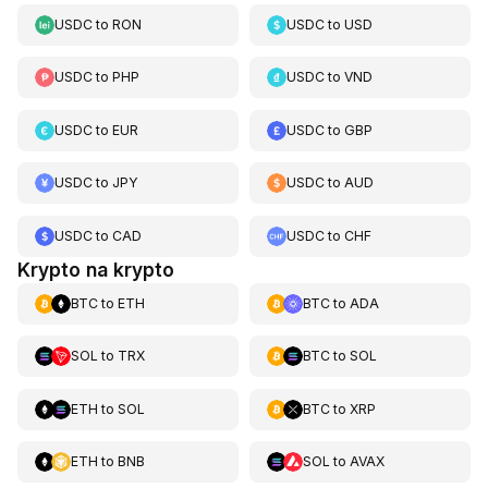
USDC
to
RON
USDC
to
USD
USDC
to
PHP
USDC
to
VND
USDC
to
EUR
USDC
to
GBP
USDC
to
JPY
USDC
to
AUD
USDC
to
CAD
USDC
to
CHF
Krypto na krypto
BTC
to
ETH
BTC
to
ADA
SOL
to
TRX
BTC
to
SOL
ETH
to
SOL
BTC
to
XRP
ETH
to
BNB
SOL
to
AVAX