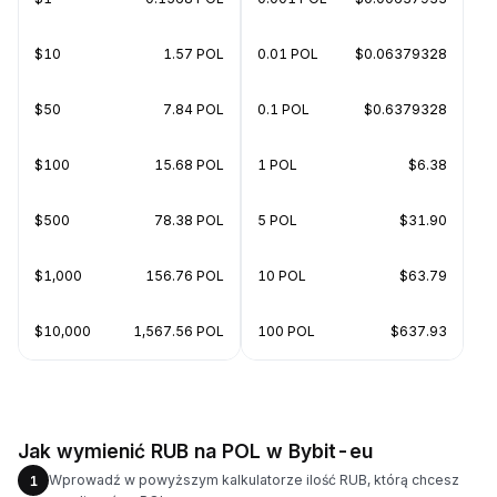
$10
1.57 POL
0.01 POL
$0.06379328
$50
7.84 POL
0.1 POL
$0.6379328
$100
15.68 POL
1 POL
$6.38
$500
78.38 POL
5 POL
$31.90
$1,000
156.76 POL
10 POL
$63.79
$10,000
1,567.56 POL
100 POL
$637.93
Jak wymienić RUB na POL w Bybit-eu
Wprowadź w powyższym kalkulatorze ilość RUB, którą chcesz
1