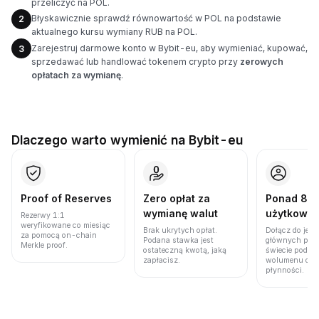
przeliczyć na POL.
Błyskawicznie sprawdź równowartość w POL na podstawie
2
aktualnego kursu wymiany RUB na POL.
Zarejestruj darmowe konto w Bybit-eu, aby wymieniać, kupować,
3
sprzedawać lub handlować tokenem crypto przy
zerowych
opłatach za wymianę
.
Dlaczego warto wymienić na Bybit-eu
Proof of Reserves
Zero opłat za
Ponad 86 
wymianę walut
użytkown
Rezerwy 1:1
weryfikowane co miesiąc
Brak ukrytych opłat.
Dołącz do jedn
za pomocą on-chain
Podana stawka jest
głównych plat
Merkle proof.
ostateczną kwotą, jaką
świecie pod w
zapłacisz.
wolumenu obro
płynności.