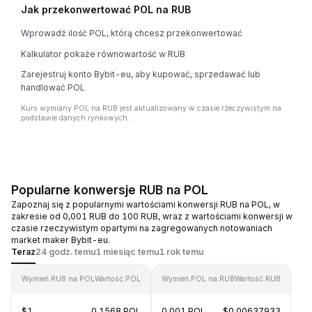
Jak przekonwertować POL na RUB
Wprowadź ilość POL, którą chcesz przekonwertować
Kalkulator pokaże równowartość w RUB
Zarejestruj konto Bybit-eu, aby kupować, sprzedawać lub
handlować POL
Kurs wymiany POL na RUB jest aktualizowany w czasie rzeczywistym na
podstawie danych rynkowych.
Popularne konwersje RUB na POL
Zapoznaj się z popularnymi wartościami konwersji RUB na POL, w
zakresie od 0,001 RUB do 100 RUB, wraz z wartościami konwersji w
czasie rzeczywistym opartymi na zagregowanych notowaniach
market maker Bybit-eu.
Teraz
24 godz. temu
1 miesiąc temu
1 rok temu
Wymień RUB na POL
Wartość POL
Wymień POL na RUB
Wartość RUB
$1
0.1568 POL
0.001 POL
$0.00637933