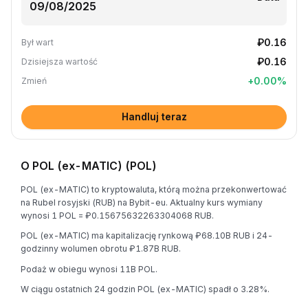
₽0.16
Był wart
₽0.16
Dzisiejsza wartość
+
0.00
%
Zmień
Handluj teraz
O POL (ex-MATIC) (POL)
POL (ex-MATIC) to kryptowaluta, którą można przekonwertować
na Rubel rosyjski (RUB) na Bybit-eu. Aktualny kurs wymiany
wynosi 1 POL = ₽0.15675632263304068 RUB.
POL (ex-MATIC) ma kapitalizację rynkową ₽68.10B RUB i 24-
godzinny wolumen obrotu ₽1.87B RUB.
Podaż w obiegu wynosi 11B POL.
W ciągu ostatnich 24 godzin POL (ex-MATIC) spadł o 3.28%.