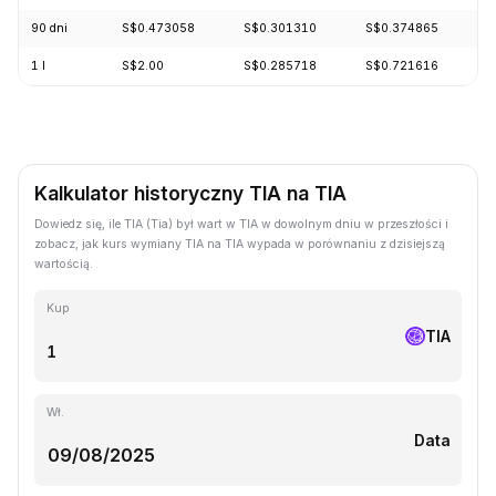
90 dni
S$0.473058
S$0.301310
S$0.374865
+
1 l
S$2.00
S$0.285718
S$0.721616
-
Kalkulator historyczny TIA na TIA
Dowiedz się, ile TIA (Tia) był wart w TIA w dowolnym dniu w przeszłości i
zobacz, jak kurs wymiany TIA na TIA wypada w porównaniu z dzisiejszą
wartością.
Kup
TIA
Wł.
Data