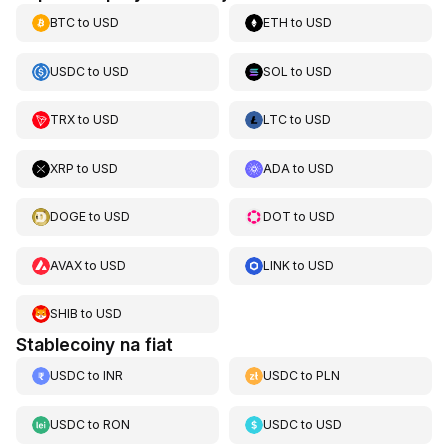
BTC
to
USD
ETH
to
USD
USDC
to
USD
SOL
to
USD
TRX
to
USD
LTC
to
USD
XRP
to
USD
ADA
to
USD
DOGE
to
USD
DOT
to
USD
AVAX
to
USD
LINK
to
USD
SHIB
to
USD
Stablecoiny na fiat
USDC
to
INR
USDC
to
PLN
USDC
to
RON
USDC
to
USD