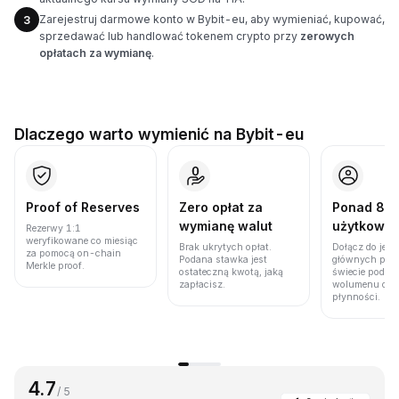
Zarejestruj darmowe konto w Bybit-eu, aby wymieniać, kupować,
3
sprzedawać lub handlować tokenem crypto przy
zerowych
opłatach za wymianę
.
Dlaczego warto wymienić na Bybit-eu
Proof of Reserves
Zero opłat za
Ponad 86 
wymianę walut
użytkown
Rezerwy 1:1
weryfikowane co miesiąc
Brak ukrytych opłat.
Dołącz do jedn
za pomocą on-chain
Podana stawka jest
głównych plat
Merkle proof.
ostateczną kwotą, jaką
świecie pod w
zapłacisz.
wolumenu obro
płynności.
4.7
/ 5