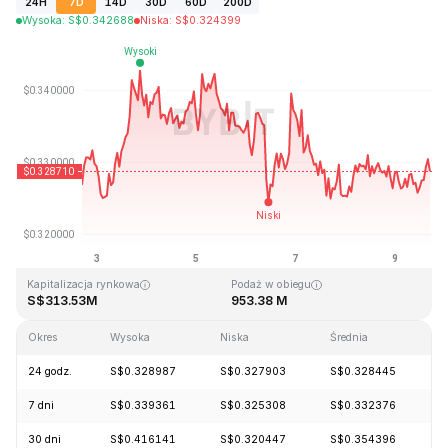
24H
7D
14D
30D
60D
200D
Wysoka
:
S$
0.342688
Niska
:
S$
0.324399
Ostatnia aktualizacja strony: 2026-08-09, 16:59 GMT+0
Historyczne maksimum
Historyczne minimum
S$20.85
S$0.279235
Kapitalizacja rynkowa
Podaż w obiegu
S$313.53M
953.38 M
Okres
Wysoka
Niska
Średnia
Z
24 godz.
S$0.328987
S$0.327903
S$0.328445
-
7 dni
S$0.339361
S$0.325308
S$0.332376
+
30 dni
S$0.416141
S$0.320447
S$0.354396
-