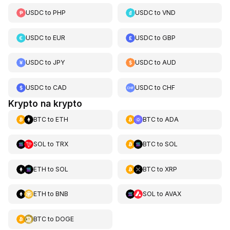
USDC
to
PHP
USDC
to
VND
USDC
to
EUR
USDC
to
GBP
USDC
to
JPY
USDC
to
AUD
USDC
to
CAD
USDC
to
CHF
Krypto na krypto
BTC
to
ETH
BTC
to
ADA
SOL
to
TRX
BTC
to
SOL
ETH
to
SOL
BTC
to
XRP
ETH
to
BNB
SOL
to
AVAX
BTC
to
DOGE