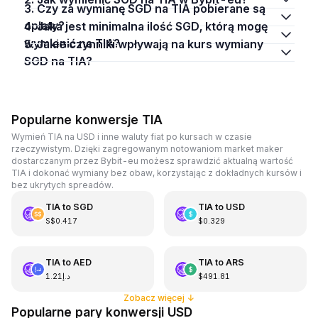
3. Czy za wymianę SGD na TIA pobierane są
opłaty?
4. Jaka jest minimalna ilość SGD, którą mogę
wymienić na TIA?
5. Jakie czynniki wpływają na kurs wymiany
SGD na TIA?
Popularne konwersje TIA
Wymień TIA na USD i inne waluty fiat po kursach w czasie
rzeczywistym. Dzięki zagregowanym notowaniom market maker
dostarczanym przez Bybit-eu możesz sprawdzić aktualną wartość
TIA i dokonać wymiany bez obaw, korzystając z dokładnych kursów i
bez ukrytych spreadów.
TIA
to
SGD
TIA
to
USD
S$0.417
$0.329
TIA
to
AED
TIA
to
ARS
د.إ1.21
$491.81
Zobacz więcej
↓
Popularne pary konwersji USD