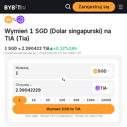
Zarejestruj się
Strona główna
SGD to TIA
Wymień 1 SGD (Dolar singapurski) na
TIA (Tia)
1 SGD ≈ 2.390422 TIA
▲
+0.12%
24h
Ostatnia aktualizacja
：
2026/08/09 16:59
(
GMT+0
)
Wydawaj
SGD
Otrzymaj ~
TIA
1
10
50
100
500
1000
10000
Wymień SGD to TIA
Zero opłat · Ponad 350 kryptowalut · Ponad 40 walut fiat