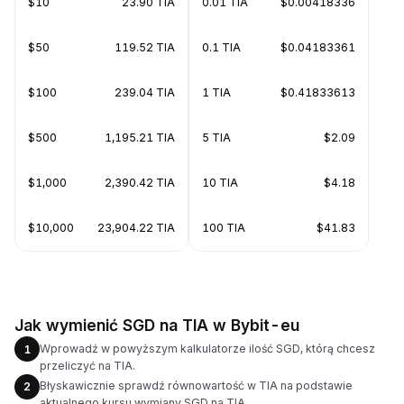
$10
23.90 TIA
0.01 TIA
$0.00418336
$50
119.52 TIA
0.1 TIA
$0.04183361
$100
239.04 TIA
1 TIA
$0.41833613
$500
1,195.21 TIA
5 TIA
$2.09
$1,000
2,390.42 TIA
10 TIA
$4.18
$10,000
23,904.22 TIA
100 TIA
$41.83
Jak wymienić SGD na TIA w Bybit-eu
Wprowadź w powyższym kalkulatorze ilość SGD, którą chcesz
1
przeliczyć na TIA.
Błyskawicznie sprawdź równowartość w TIA na podstawie
2
aktualnego kursu wymiany SGD na TIA.