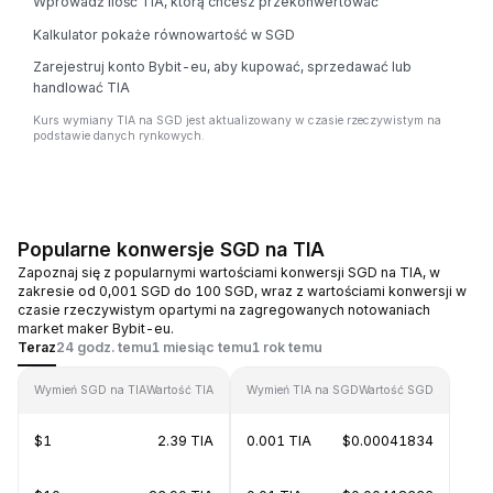
Wprowadź ilość TIA, którą chcesz przekonwertować
Kalkulator pokaże równowartość w SGD
Zarejestruj konto Bybit-eu, aby kupować, sprzedawać lub
handlować TIA
Kurs wymiany TIA na SGD jest aktualizowany w czasie rzeczywistym na
podstawie danych rynkowych.
Popularne konwersje SGD na TIA
Zapoznaj się z popularnymi wartościami konwersji SGD na TIA, w
zakresie od 0,001 SGD do 100 SGD, wraz z wartościami konwersji w
czasie rzeczywistym opartymi na zagregowanych notowaniach
market maker Bybit-eu.
Teraz
24 godz. temu
1 miesiąc temu
1 rok temu
Wymień SGD na TIA
Wartość TIA
Wymień TIA na SGD
Wartość SGD
$1
2.39 TIA
0.001 TIA
$0.00041834