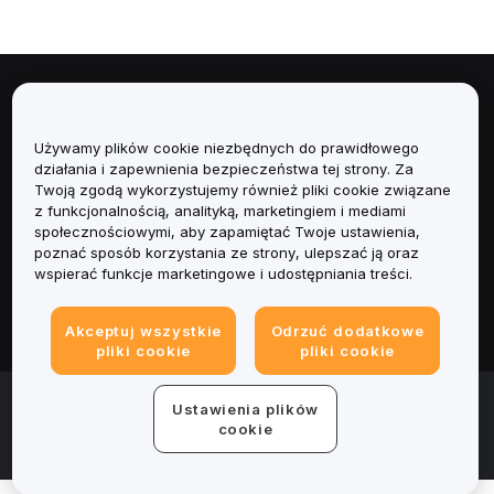
Informacje
Używamy plików cookie niezbędnych do prawidłowego
Usługi
działania i zapewnienia bezpieczeństwa tej strony. Za
Twoją zgodą wykorzystujemy również pliki cookie związane
Obsługa Klienta
z funkcjonalnością, analityką, marketingiem i mediami
społecznościowymi, aby zapamiętać Twoje ustawienia,
poznać sposób korzystania ze strony, ulepszać ją oraz
Produkty
wspierać funkcje marketingowe i udostępniania treści.
Informacje prawne
Akceptuj wszystkie
Odrzuć dodatkowe
pliki cookie
pliki cookie
© 2025-2026 Bybit.eu. Wszystkie prawa zastrzeżone.
Ustawienia plików
Warunki świadczenia usług
|
Polityka Prywatności
|
Dane
cookie
firmy (Impressum)
|
Centrum preferencji plików cookie