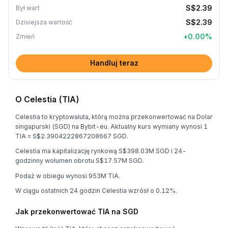
S$2.39
Był wart
S$2.39
Dzisiejsza wartość
+
0.00
%
Zmień
Handluj teraz
O Celestia (TIA)
Celestia to kryptowaluta, którą można przekonwertować na Dolar
singapurski (SGD) na Bybit-eu. Aktualny kurs wymiany wynosi 1
TIA = S$2.3904222867208667 SGD.
Celestia ma kapitalizację rynkową S$398.03M SGD i 24-
godzinny wolumen obrotu S$17.57M SGD.
Podaż w obiegu wynosi 953M TIA.
W ciągu ostatnich 24 godzin Celestia wzrósł o 0.12%.
Jak przekonwertować TIA na SGD