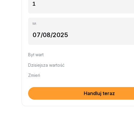
Wł.
Był wart
Dzisiejsza wartość
Zmień
Handluj teraz