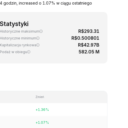
24 godzin, increased o 1.07% w ciągu ostatniego
Statystyki
R$293.31
Historyczne maksimum
R$0.500801
Historyczne minimum
R$42.97B
Kapitalizacja rynkowa
582.05 M
Podaż w obiegu
Zmień
+1.36%
+1.07%