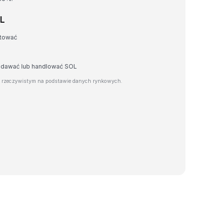
RL
rtować
zedawać lub handlować SOL
e rzeczywistym na podstawie danych rynkowych.