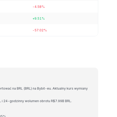
-4.58%
+9.51%
-57.02%
rtować na BRL (BRL) na Bybit-eu. Aktualny kurs wymiany
L i 24-godzinny wolumen obrotu R$7.99B BRL.
.35%.