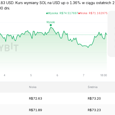
73.83 USD. Kurs wymiany SOL na USD up o 1.36% w ciągu ostatnich 
0 dni.
Wysoka
:
R$
74.517697
Niska
:
R$
71.162975
Niska
Średnia
R$72.63
R$73.20
R$71.89
R$73.23