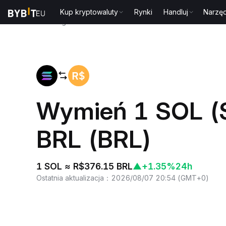
Kup kryptowaluty
Rynki
Handluj
Narzęd
Strona główna
SOL to BRL
Wymień 1 SOL (S
BRL (BRL)
1 SOL ≈ R$376.15 BRL
▲
+1.35%
24h
Ostatnia aktualizacja
：
2026/08/07 20:54
(
GMT+0
)