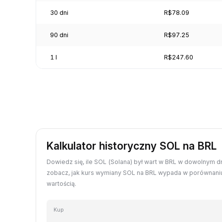
30 dni
R$78.09
90 dni
R$97.25
1 l
R$247.60
Kalkulator historyczny SOL na BRL
Dowiedz się, ile SOL (Solana) był wart w BRL w dowolnym dn
zobacz, jak kurs wymiany SOL na BRL wypada w porównaniu
wartością.
Kup