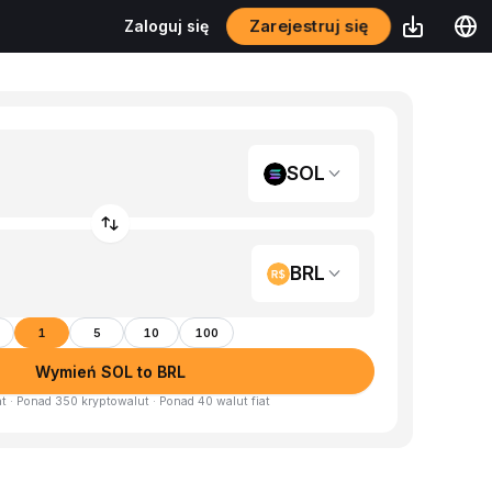
Zarejestruj się
Zaloguj się
SOL
BRL
1
5
10
100
Wymień SOL to BRL
at · Ponad 350 kryptowalut · Ponad 40 walut fiat