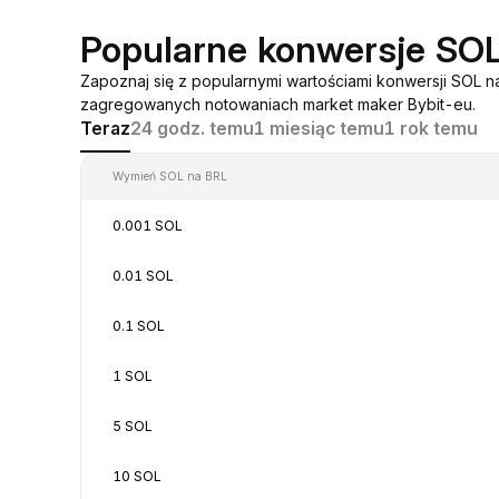
Popularne konwersje SO
Zapoznaj się z popularnymi wartościami konwersji SOL n
zagregowanych notowaniach market maker Bybit-eu.
Teraz
24 godz. temu
1 miesiąc temu
1 rok temu
Wymień SOL na BRL
0.001 SOL
0.01 SOL
0.1 SOL
1 SOL
5 SOL
10 SOL