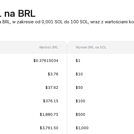
L na BRL
a BRL, w zakresie od 0,001 SOL do 100 SOL, wraz z wartościami ko
Wartość BRL
Wymień BRL na SOL
$0.37615034
$1
$3.76
$10
$37.62
$50
$376.15
$100
$1,880.75
$500
$3,761.50
$1,000