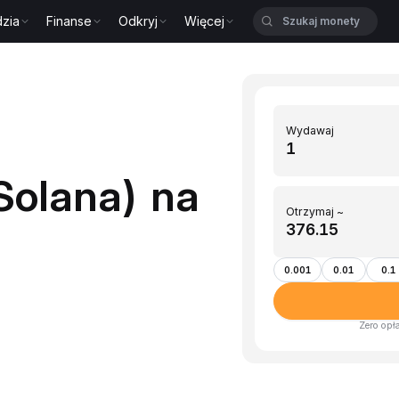
zia
Finanse
Odkryj
Więcej
Wydawaj
olana) na
Otrzymaj ~
0.001
0.01
0.1
Zero opł