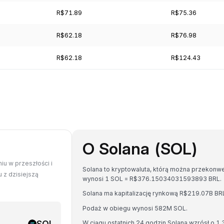
R$71.89
R$75.36
R$62.18
R$76.98
R$62.18
R$124.43
O Solana (SOL)
iu w przeszłości i
Solana to kryptowaluta, którą można przekonwe
 z dzisiejszą
wynosi 1 SOL = R$376.15034031593893 BRL.
Solana ma kapitalizację rynkową R$219.07B BR
Podaż w obiegu wynosi 582M SOL.
SOL
W ciągu ostatnich 24 godzin Solana wzrósł o 1