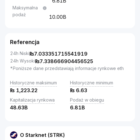
6.81B
Maksymalna
podaż
10.00B
Referencja
24h Niski
₨
7.033351715541919
24h Wysoki
₨
7.338666904456525
*Poniższe dane przedstawiają informacje rynkowe eth
Historyczne maksimum
Historyczne minimum
₨
1,223.22
₨
6.63
Kapitalizacja rynkowa
Podaż w obiegu
48.63B
6.81B
O Starknet (STRK)