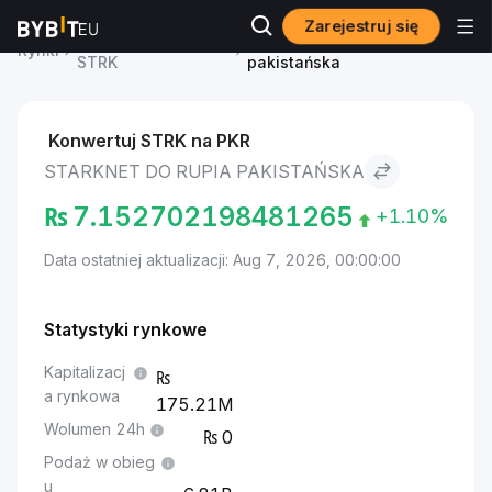
Zarejestruj się
Cena Starknet
Starknet to Rupia
Rynki
STRK
pakistańska
Konwertuj STRK na PKR
STARKNET DO RUPIA PAKISTAŃSKA
₨
7.152702198481265
+1.10%
Data ostatniej aktualizacji: Aug 7, 2026, 00:00:00
Statystyki rynkowe
Kapitalizacj
a rynkowa
175.21M
Wolumen 24h
0
Podaż w obieg
u