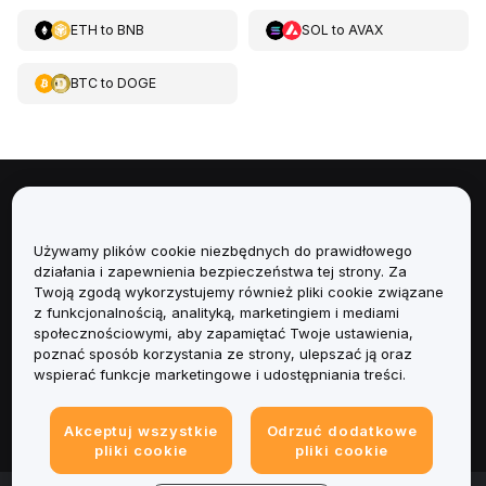
ETH
to
BNB
SOL
to
AVAX
BTC
to
DOGE
Informacje
Używamy plików cookie niezbędnych do prawidłowego
Usługi
działania i zapewnienia bezpieczeństwa tej strony. Za
Twoją zgodą wykorzystujemy również pliki cookie związane
Obsługa Klienta
z funkcjonalnością, analityką, marketingiem i mediami
społecznościowymi, aby zapamiętać Twoje ustawienia,
poznać sposób korzystania ze strony, ulepszać ją oraz
Produkty
wspierać funkcje marketingowe i udostępniania treści.
Informacje prawne
Akceptuj wszystkie
Odrzuć dodatkowe
pliki cookie
pliki cookie