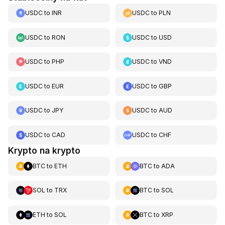
USDC
to
INR
USDC
to
PLN
USDC
to
RON
USDC
to
USD
USDC
to
PHP
USDC
to
VND
USDC
to
EUR
USDC
to
GBP
USDC
to
JPY
USDC
to
AUD
USDC
to
CAD
USDC
to
CHF
Krypto na krypto
BTC
to
ETH
BTC
to
ADA
SOL
to
TRX
BTC
to
SOL
ETH
to
SOL
BTC
to
XRP