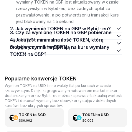
wymiany TOKEN na GBP jest aktualizowany w czasie
rzeczywistym w Bybit-eu, bez żadnych opłat za
przewalutowanie, a po potwierdzeniu transakcji kurs
jest blokowany na 15 sekund.
2. Jak wymienić TOKEN na GBP w Bybit-eu?
3. Czy za wymianę TOKEN na GBP pobierane
są opłaty?
4. Jaka jest minimalna ilość TOKEN, którą
mogę wymienić na GBP?
5. Jakie czynniki wpływają na kurs wymiany
TOKEN na GBP?
Popularne konwersje TOKEN
Wymień TOKEN na USD i inne waluty fiat po kursach w czasie
rzeczywistym. Dzięki zagregowanym notowaniom market maker
dostarczanym przez Bybit-eu możesz sprawdzić aktualną wartość
TOKEN i dokonać wymiany bez obaw, korzystając z dokładnych
kursów i bez ukrytych spreadów.
TOKEN
to
SGD
TOKEN
to
USD
S$0.002
$0.002