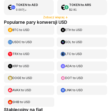
TOKEN
to
AED
TOKEN
to
ARS
د.إ0.007
$2.81
Zobacz więcej
↓
Popularne pary konwersji USD
BTC
to
USD
ETH
to
USD
USDC
to
USD
SOL
to
USD
TRX
to
USD
LTC
to
USD
XRP
to
USD
ADA
to
USD
DOGE
to
USD
DOT
to
USD
AVAX
to
USD
LINK
to
USD
SHIB
to
USD
Stablecoiny na fiat