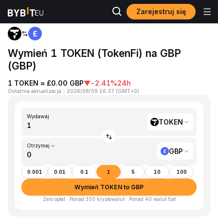
Zarejestruj się
Strona główna
TOKEN to GBP
Wymień 1 TOKEN (TokenFi) na GBP
(GBP)
1 TOKEN ≈ £0.00 GBP
▼
-2.41%
24h
Ostatnia aktualizacja
：
2026/08/09 16:37
(
GMT+0
)
Wydawaj
TOKEN
Otrzymaj ~
GBP
0.001
0.01
0.1
1
5
10
100
Wymień TOKEN to GBP
Zero opłat · Ponad 350 kryptowalut · Ponad 40 walut fiat