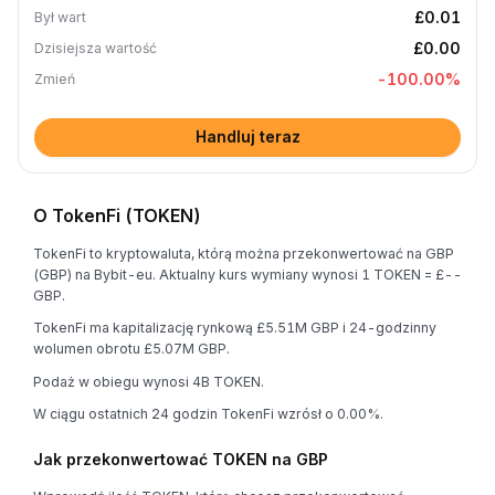
£0.01
Był wart
£0.00
Dzisiejsza wartość
-100.00
%
Zmień
Handluj teraz
O TokenFi (TOKEN)
TokenFi to kryptowaluta, którą można przekonwertować na GBP
(GBP) na Bybit-eu. Aktualny kurs wymiany wynosi 1 TOKEN = £--
GBP.
TokenFi ma kapitalizację rynkową £5.51M GBP i 24-godzinny
wolumen obrotu £5.07M GBP.
Podaż w obiegu wynosi 4B TOKEN.
W ciągu ostatnich 24 godzin TokenFi wzrósł o 0.00%.
Jak przekonwertować TOKEN na GBP