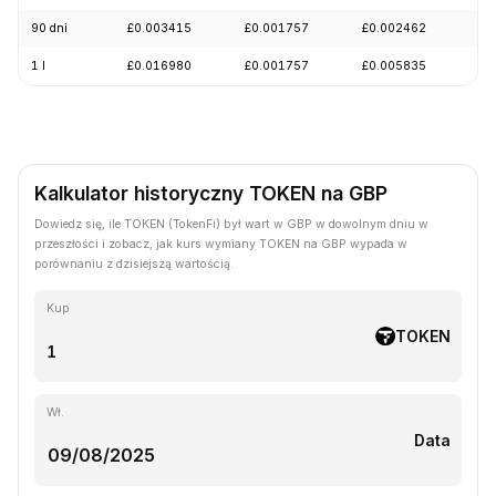
90 dni
£0.003415
£0.001757
£0.002462
-2
1 l
£0.016980
£0.001757
£0.005835
-8
Kalkulator historyczny TOKEN na GBP
Dowiedz się, ile TOKEN (TokenFi) był wart w GBP w dowolnym dniu w
przeszłości i zobacz, jak kurs wymiany TOKEN na GBP wypada w
porównaniu z dzisiejszą wartością.
Kup
TOKEN
Wł.
Data