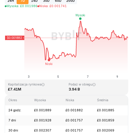
24H
7D
14D
30D
60D
200D
Wysoka
:
£
0.001986
Niska
:
£
0.001741
Ostatnia aktualizacja strony: 2026-08-09, 16:37 GMT+0
Historyczne maksimum
Historyczne minimum
£0.243269
£0.000050
Kapitalizacja rynkowa
Podaż w obiegu
£7.41M
3.94 B
Okres
Wysoka
Niska
Średnia
Zm
24 godz.
£0.001889
£0.001882
£0.001885
-2
7 dni
£0.001928
£0.001757
£0.001859
-2
30 dni
£0.002307
£0.001757
£0.002069
-1