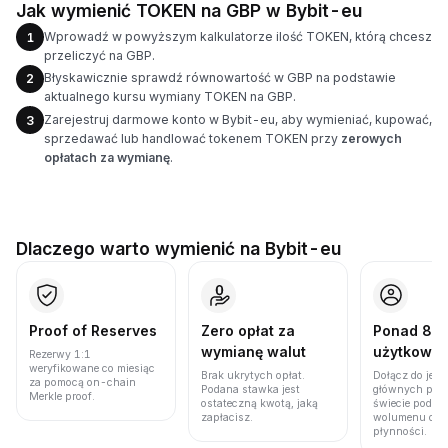
Jak wymienić TOKEN na GBP w Bybit-eu
Wprowadź w powyższym kalkulatorze ilość TOKEN, którą chcesz
1
przeliczyć na GBP.
Błyskawicznie sprawdź równowartość w GBP na podstawie
2
aktualnego kursu wymiany TOKEN na GBP.
Zarejestruj darmowe konto w Bybit-eu, aby wymieniać, kupować,
3
sprzedawać lub handlować tokenem TOKEN przy
zerowych
opłatach za wymianę
.
Dlaczego warto wymienić na Bybit-eu
Proof of Reserves
Zero opłat za
Ponad 86 
wymianę walut
użytkown
Rezerwy 1:1
weryfikowane co miesiąc
Brak ukrytych opłat.
Dołącz do jedn
za pomocą on-chain
Podana stawka jest
głównych plat
Merkle proof.
ostateczną kwotą, jaką
świecie pod w
zapłacisz.
wolumenu obro
płynności.