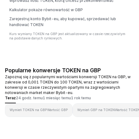
Wprowadź ilość TOKEN, którą chcesz przekonwertować
Kalkulator pokaże równowartość w GBP
Zarejestruj konto Bybit-eu, aby kupować, sprzedawać lub
handlować TOKEN
Kurs wymiany TOKEN na GBP jest aktualizowany w czasie rzeczywistym
na podstawie danych rynkowych.
Popularne konwersje TOKEN na GBP
Zapoznaj się z popularnymi wartościami konwersji TOKEN na GBP, w
zakresie od 0,001 TOKEN do 100 TOKEN, wraz z wartościami
konwersji w czasie rzeczywistym opartymi na zagregowanych
notowaniach market maker Bybit-eu.
Teraz
24 godz. temu
1 miesiąc temu
1 rok temu
Wymień TOKEN na GBP
Wartość GBP
Wymień GBP na TOKEN
Wartość TOKE