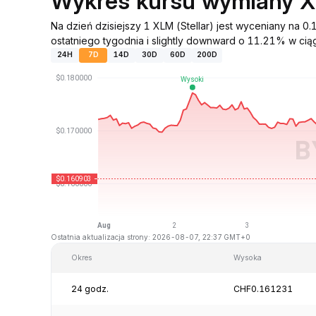
Wykres kursu wymiany 
Na dzień dzisiejszy 1 XLM (Stellar) jest wyceniany n
ostatniego tygodnia i slightly downward o 11.21% w ciąg
24H
7D
14D
30D
60D
200D
Ostatnia aktualizacja strony: 2026-08-07, 22:37 GMT+0
Okres
Wysoka
24 godz.
CHF0.161231