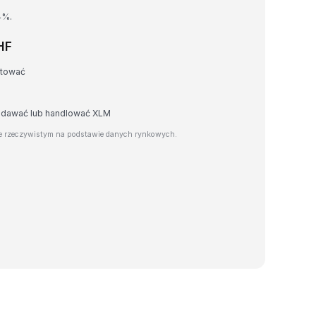
4%.
HF
rtować
zedawać lub handlować XLM
e rzeczywistym na podstawie danych rynkowych.