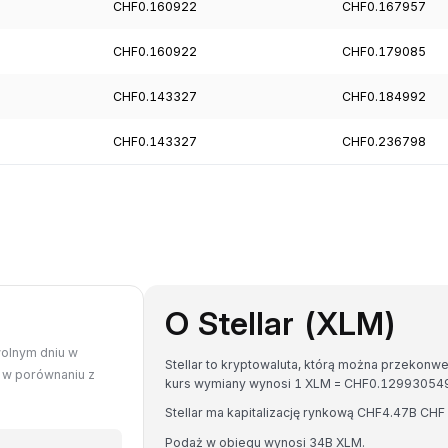
CHF0.160922
CHF0.167957
CHF0.160922
CHF0.179085
CHF0.143327
CHF0.184992
CHF0.143327
CHF0.236798
O Stellar (XLM)
wolnym dniu w
Stellar to kryptowaluta, którą można przekonwe
a w porównaniu z
kurs wymiany wynosi 1 XLM = CHF0.1299305
Stellar ma kapitalizację rynkową CHF4.47B C
Podaż w obiegu wynosi 34B XLM.