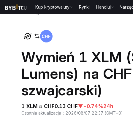
Kup kryptowaluty
Rynki
Handluj
Narzęd
Strona główna
XLM to CHF
Wymień 1 XLM (S
Lumens) na CHF
szwajcarski)
1 XLM ≈ CHF0.13 CHF
▼
-0.74%
24h
Ostatnia aktualizacja
：
2026/08/07 22:37
(
GMT+0
)