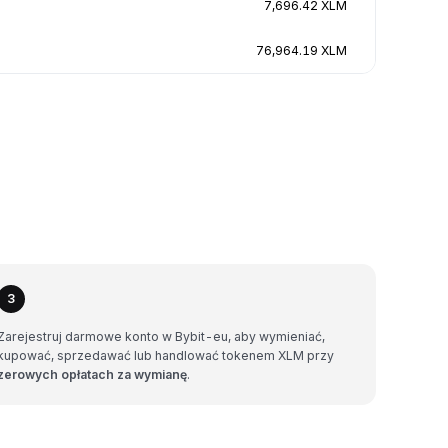
7,696.42 XLM
76,964.19 XLM
3
Zarejestruj darmowe konto w Bybit-eu, aby wymieniać,
kupować, sprzedawać lub handlować tokenem XLM przy
zerowych opłatach za wymianę
.