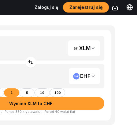
Zarejestruj się
Zaloguj się
XLM
CHF
1
5
10
100
Wymień XLM to CHF
at · Ponad 350 kryptowalut · Ponad 40 walut fiat