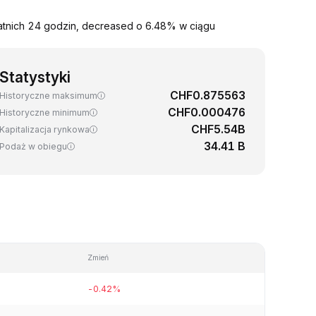
atnich 24 godzin, decreased o 6.48% w ciągu
Statystyki
CHF0.875563
Historyczne maksimum
CHF0.000476
Historyczne minimum
CHF5.54B
Kapitalizacja rynkowa
34.41 B
Podaż w obiegu
Zmień
-0.42%