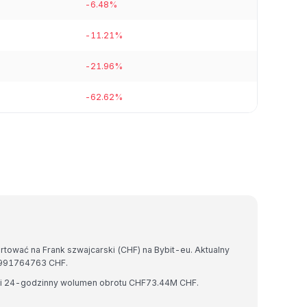
-6.48%
-11.21%
-21.96%
-62.62%
rtować na Frank szwajcarski (CHF) na Bybit-eu. Aktualny
4991764763 CHF.
HF i 24-godzinny wolumen obrotu CHF73.44M CHF.