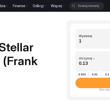
zia
Finanse
Odkryj
Więcej
Wydawaj
tellar
 (Frank
Otrzymaj ~
0.001
0.01
0.1
Zero opł