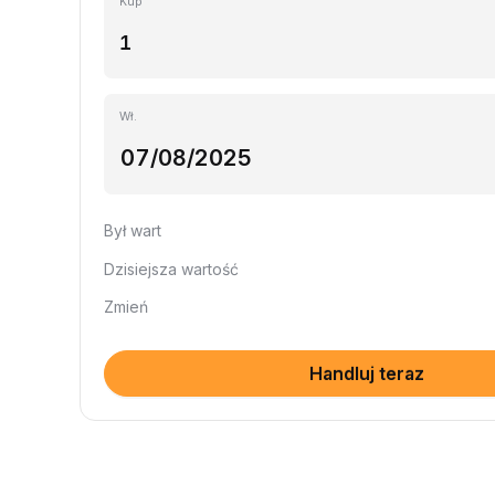
Kup
Wł.
Był wart
Dzisiejsza wartość
Zmień
Handluj teraz