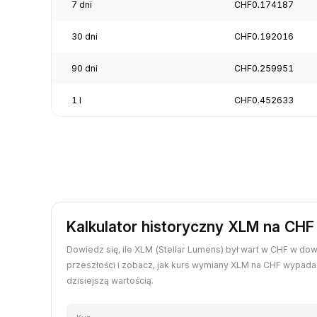
7 dni
CHF0.174187
30 dni
CHF0.192016
90 dni
CHF0.259951
1 l
CHF0.452633
Kalkulator historyczny XLM na CHF
Dowiedz się, ile XLM (Stellar Lumens) był wart w CHF w do
przeszłości i zobacz, jak kurs wymiany XLM na CHF wypad
dzisiejszą wartością.