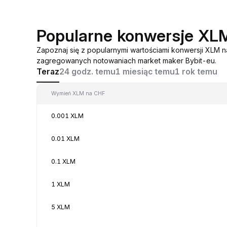
Popularne konwersje XL
Zapoznaj się z popularnymi wartościami konwersji XLM 
zagregowanych notowaniach market maker Bybit-eu.
Teraz
24 godz. temu
1 miesiąc temu
1 rok temu
Wymień XLM na CHF
0.001 XLM
0.01 XLM
0.1 XLM
1 XLM
5 XLM