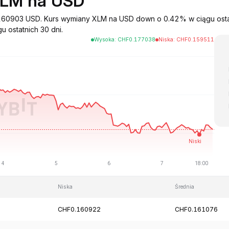
XLM na USD
a 0.160903 USD. Kurs wymiany XLM na USD down o 0.42% w ciągu ost
u ostatnich 30 dni.
Wysoka
:
CHF
0.177038
Niska
:
CHF
0.159511
Niska
Średnia
CHF0.160922
CHF0.161076