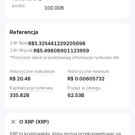
podaż
100.00B
Referencja
24h Niski
R$
5.325441229205698
24h Wysoki
R$
5.49808901123959
*Poniższe dane przedstawiają informacje rynkowe eth
Historyczne maksimum
Historyczne minimum
R$
20.48
R$
0.00605732
Kapitalizacja rynkowa
Podaż w obiegu
335.82B
62.53B
O XRP (XRP)
XRP to kryptowaluta, którą można przekonwertować na