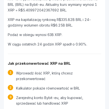
BRL (BRL) na Bybit-eu. Aktualny kurs wymiany wynosi 1
XRP = R$5.409972042367692 BRL.
XRP ma kapitalizację rynkową R$335.82B BRL i 24-
godzinny wolumen obrotu R$6.25B BRL.
Podaż w obiegu wynosi 63B XRP.
W ciągu ostatnich 24 godzin XRP spadł o 0.90%.
Jak przekonwertować XRP na BRL
1
Wprowadź ilość XRP, którą chcesz
przekonwertować
2
Kalkulator pokaże równowartość w BRL
3
Zarejestruj konto Bybit-eu, aby kupować,
sprzedawać lub handlować XRP