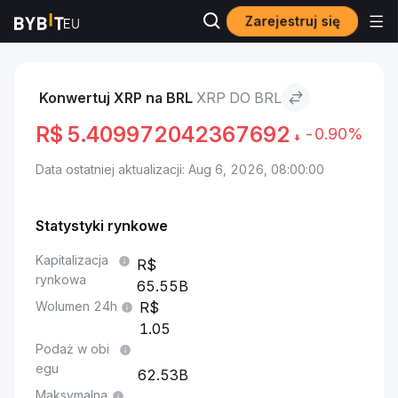
Zarejestruj się
Rynki
Cena XRP XRP
XRP to BRL
Konwertuj XRP na BRL
XRP DO BRL
R$
5.409972042367692
-0.90%
Data ostatniej aktualizacji: Aug 6, 2026, 08:00:00
Statystyki rynkowe
Kapitalizacja
rynkowa
65.55B
Wolumen 24h
1.05
Podaż w obi
egu
62.53B
Maksymalna