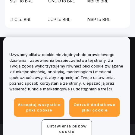
SQT to BRL
ONDO to BRL
NIBI to BRL
LTC to BRL
JUP to BRL
INSP to BRL
Informacje
Używamy plików cookie niezbędnych do prawidłowego
działania i zapewnienia bezpieczeństwa tej strony. Za
Usługi
Twoją zgodą wykorzystujemy również pliki cookie związane
z funkcjonalnością, analityką, marketingiem i mediami
społecznościowymi, aby zapamiętać Twoje ustawienia,
Obsługa Klienta
poznać sposób korzystania ze strony, ulepszać ją oraz
wspierać funkcje marketingowe i udostępniania treści.
Produkty
Akceptuj wszystkie
Odrzuć dodatkowe
Informacje prawne
pliki cookie
pliki cookie
Ustawienia plików
© 2025-2026 Bybit.eu. All rights reserved.
cookie