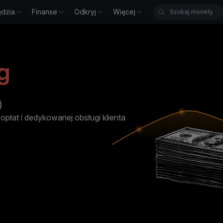
ędzia
Finanse
Odkryj
Więcej
g
)
płat i dedykowanej obsługi klienta