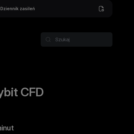
Dziennik zasileń
ybit CFD
minut