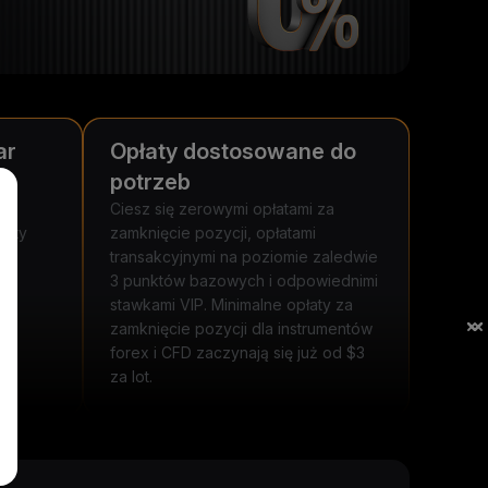
ar
Opłaty dostosowane do
potrzeb
Ciesz się zerowymi opłatami za
enty
zamknięcie pozycji, opłatami
transakcyjnymi na poziomie zaledwie
sy
3 punktów bazowych i odpowiednimi
stawkami VIP. Minimalne opłaty za
zamknięcie pozycji dla instrumentów
forex i CFD zaczynają się już od $3
za lot.