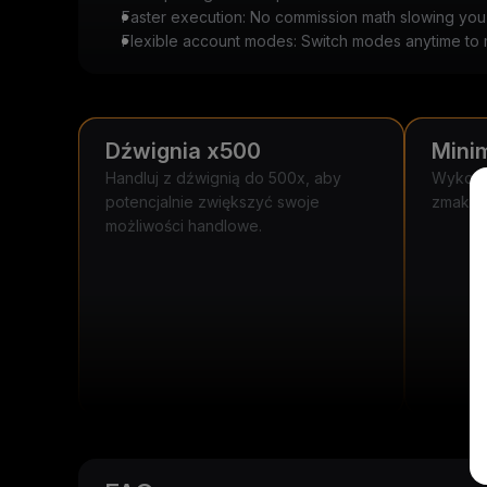
Faster execution: No commission math slowing yo
Flexible account modes: Switch modes anytime to m
Dźwignia x500
Mini
Handluj z dźwignią do 500x, aby
Wykorzy
potencjalnie zwiększyć swoje
zmaksym
możliwości handlowe.