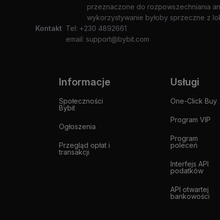
przeznaczone do rozpowszechniania ani 
wykorzystywanie byłoby sprzeczne z lo
Kontakt
Tel: +230 4892661
email: support@bybit.com
Informacje
Usługi
Społeczności
One-Click Buy
Bybit
Program VIP
Ogłoszenia
Program
Przegląd opłat i
poleceń
transakcji
Interfejs API
podatków
API otwartej
bankowości