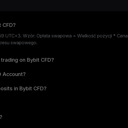
it CFD?
:59 UTC+3. Wzór: Opłata swapowa = Wielkość pozycji * Cena
okresu swapowego.
 trading on Bybit CFD?
D Account?
osits in Bybit CFD?
?