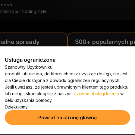
u down.
atch your trading style.
malne spready
300+ popularnych p
staj najniższe spready, aby
handlowych
alizować potencjalne zyski.
Platforma Derivatives od Bybit
Usługa ograniczona
oferuje kompleksowe instrum
Szanowny Użytkowniku,
finansowe takie jak forex,
produkt lub usługa, do której chcesz uzyskać dostęp, nie jest
kryptowaluty, surowce i indek
dla Ciebie dostępna z powodu ograniczeń regulacyjnych.
giełdowe.
Jeśli uważasz, że jesteś uprawnionym klientem tego produktu
lub usługi, skontaktuj się z naszym
działem obsługi klienta
w
celu uzyskania pomocy.
Dziękujemy.
Powrót na stronę główną