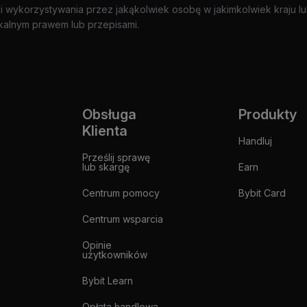
wykorzystywania przez jakąkolwiek osobę w jakimkolwiek kraju lub 
kalnym prawem lub przepisami.
Obsługa
Produkty
Klienta
Handluj
Prześlij sprawę
lub skargę
Earn
Centrum pomocy
Bybit Card
Centrum wsparcia
Opinie
użytkowników
Bybit Learn
Opłata handlowa