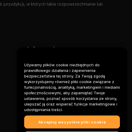
jurysdykcji, w których takie rozpowszechnianie lub
Informacje prawne
Polityka dotycząca konfliktu
interesów
Używamy plików cookie niezbędnych do
prawidłowego działania i zapewnienia
Podsumowanie polityki
bezpieczeństwa tej strony. Za Twoją zgodą
powiernictwa i zarządzania
wykorzystujemy również pliki cookie związane z
funkcjonalnością, analityką, marketingiem i mediami
Informacje ESG
społecznościowymi, aby zapamiętać Twoje
ustawienia, poznać sposób korzystania ze strony,
Biuletyny informacyjne
ulepszać ją oraz wspierać funkcje marketingowe i
kryptoaktywów
udostępniania treści.
Akceptuj wszystkie pliki cookie