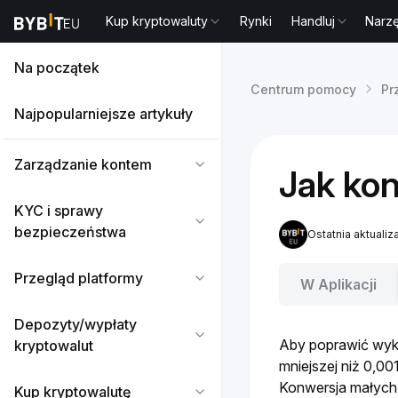
Kup kryptowaluty
Rynki
Handluj
Narz
Na początek
Centrum pomocy
Pr
Najpopularniejsze artykuły
Zarządzanie kontem
Jak kon
KYC i sprawy
bezpieczeństwa
Ostatnia aktualiz
Przegląd platformy
W Aplikacji
Depozyty/wypłaty
Aby poprawić wyk
kryptowalut
mniejszej niż 0,0
Konwersja małych 
Kup kryptowalutę