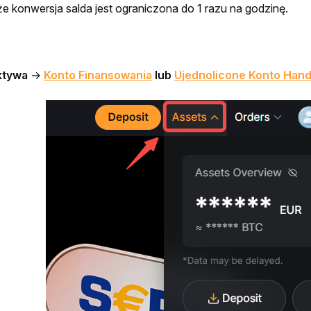
e konwersja salda jest ograniczona do 1 razu na godzinę.
ktywa
 →
Konto Finansowania
 lub 
Ujednolicone Konto Han