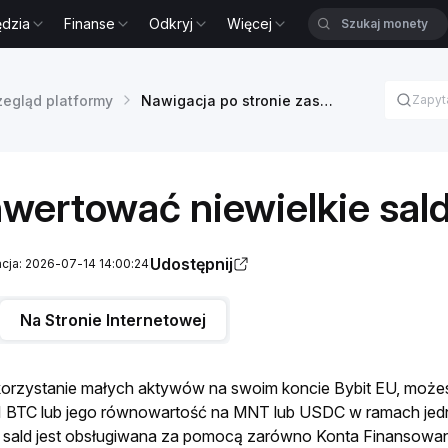
ędzia
Finanse
Odkryj
Więcej
zegląd platformy
Nawigacja po stronie zasobów
wertować niewielkie sal
Udostępnij
acja: 2026-07-14 14:00:24
Na Stronie Internetowej
orzystanie małych aktywów na swoim koncie Bybit EU, możes
01 BTC lub jego równowartość na MNT lub USDC w ramach jednej 
sald jest obsługiwana za pomocą zarówno Konta Finansowani