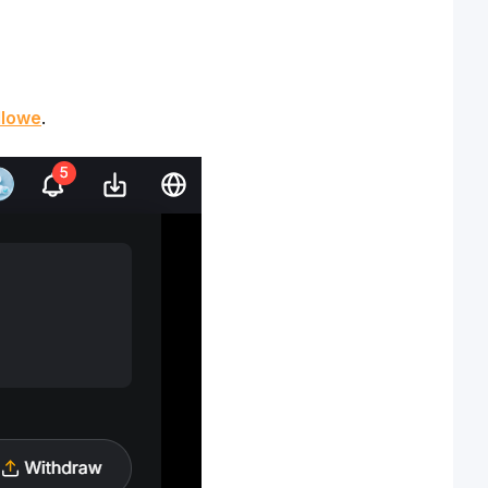
dlowe
.